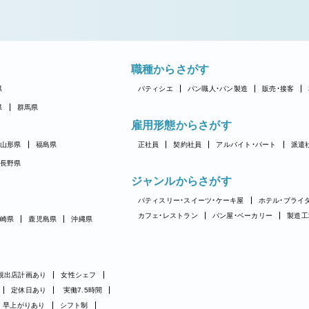
職種からさがす
県
パティシエ
パン職人・パン製造
販売・接客
県
群馬県
雇用形態からさがす
山形県
福島県
正社員
契約社員
アルバイト・パート
派遣
長野県
ジャンルからさがす
パティスリー・スイーツ・ケーキ屋
ホテル・ブライ
カフェ・レストラン
パン屋・ベーカリー
製造工
崎県
鹿児島県
沖縄県
規出店計画あり
女性シェフ
定休日あり
実働7.5時間
早上がりあり
シフト制