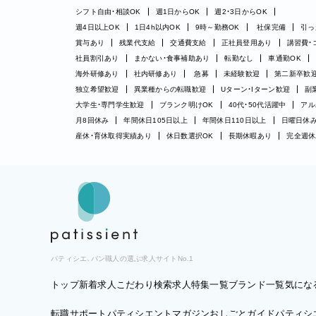
シフト自由・相談OK
週1日からOK
週2・3日からOK
週4日以上OK
1日4h以内OK
9時～勤務OK
社保完備
引っ
賞与あり
残業代支給
交通費支給
正社員登用あり
講習費・
社員割引あり
まかない・食事補助あり
転勤なし
車通勤OK
海外研修あり
社内研修あり
急募
未経験歓迎
第二新卒歓
独立希望歓迎
異業種からの転職歓迎
Uターン・Iターン歓迎
副
大学生・専門学生歓迎
ブランク明けOK
40代・50代活躍中
アル
月8回休み
年間休日105日以上
年間休日110日以上
日曜日休
産休・育休取得実績あり
休日数選択OK
長期休暇あり
完全週休
パティシエ、パン職人の選ぶ求人サイトNo.1
トップ
新着求人
こだわり検索
求人特集一覧
ブランド一覧
気にな
転職サポート
パティシエントマガジン
おしごとガイド
パティシエ