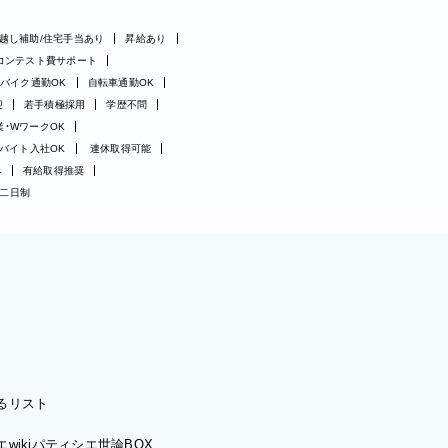
越し補助/住宅手当あり
昇給あり
コンテスト費サポート
バイク通勤OK
自転車通勤OK
迎
若手積極採用
学歴不問
業・WワークOK
バイト入社OK
連休取得可能
み
有給取得推奨
二日制
るリスト
wiki
パティシエ世論BOX