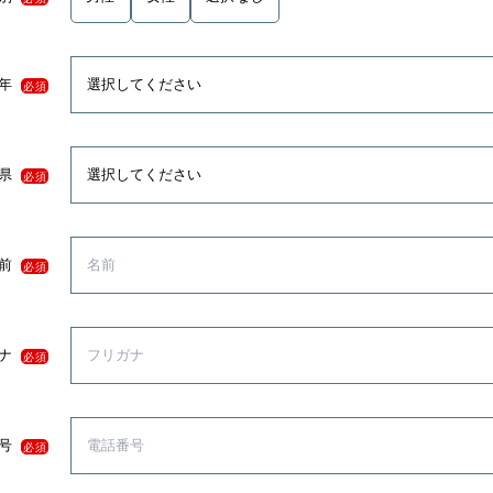
年
必須
県
必須
前
必須
ナ
必須
号
必須