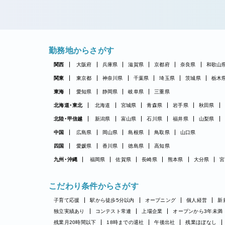
勤務地からさがす
関西
大阪府
兵庫県
滋賀県
京都府
奈良県
和歌山
関東
東京都
神奈川県
千葉県
埼玉県
茨城県
栃木
東海
愛知県
静岡県
岐阜県
三重県
北海道・東北
北海道
宮城県
青森県
岩手県
秋田県
北陸・甲信越
新潟県
富山県
石川県
福井県
山梨県
中国
広島県
岡山県
島根県
鳥取県
山口県
四国
愛媛県
香川県
徳島県
高知県
九州・沖縄
福岡県
佐賀県
長崎県
熊本県
大分県
宮
こだわり条件からさがす
子育て応援
駅から徒歩5分以内
オープニング
個人経営
新
独立実績あり
コンテスト常連
上場企業
オープンから3年未満
残業月20時間以下
18時までの退社
午後出社
残業ほぼなし