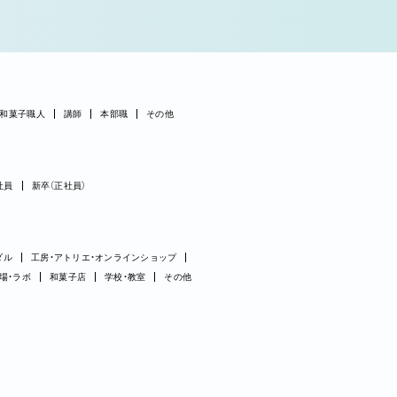
和菓子職人
講師
本部職
その他
社員
新卒（正社員）
ダル
工房・アトリエ・オンラインショップ
場・ラボ
和菓子店
学校・教室
その他