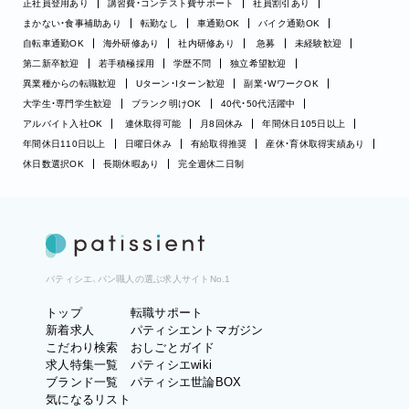
正社員登用あり
講習費・コンテスト費サポート
社員割引あり
まかない・食事補助あり
転勤なし
車通勤OK
バイク通勤OK
自転車通勤OK
海外研修あり
社内研修あり
急募
未経験歓迎
第二新卒歓迎
若手積極採用
学歴不問
独立希望歓迎
異業種からの転職歓迎
Uターン・Iターン歓迎
副業・WワークOK
大学生・専門学生歓迎
ブランク明けOK
40代・50代活躍中
アルバイト入社OK
連休取得可能
月8回休み
年間休日105日以上
年間休日110日以上
日曜日休み
有給取得推奨
産休・育休取得実績あり
休日数選択OK
長期休暇あり
完全週休二日制
パティシエ、パン職人の選ぶ求人サイトNo.1
トップ
転職サポート
新着求人
パティシエントマガジン
こだわり検索
おしごとガイド
求人特集一覧
パティシエwiki
ブランド一覧
パティシエ世論BOX
気になるリスト