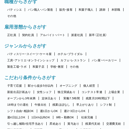
職種からさがす
パティシエ
パン職人・パン製造
販売・接客
和菓子職人
講師
本部職
その他
雇用形態からさがす
正社員
契約社員
アルバイト・パート
派遣社員
新卒（正社員）
ジャンルからさがす
パティスリー・スイーツ・ケーキ屋
ホテル・ブライダル
工房・アトリエ・オンラインショップ
カフェ・レストラン
パン屋・ベーカリー
製造工場・ラボ
和菓子店
学校・教室
その他
こだわり条件からさがす
子育て応援
駅から徒歩5分以内
オープニング
個人経営
新規出店計画あり
女性シェフ
独立実績あり
コンテスト常連
上場企業
オープンから3年未満
定休日あり
実働7.5時間
残業月20時間以下
18時までの退社
午後出社
残業ほぼなし
早上がりあり
シフト制
シフト自由・相談OK
週1日からOK
週2・3日からOK
週4日以上OK
1日4h以内OK
9時～勤務OK
社保完備
引っ越し補助/住宅手当あり
昇給あり
賞与あり
残業代支給
交通費支給