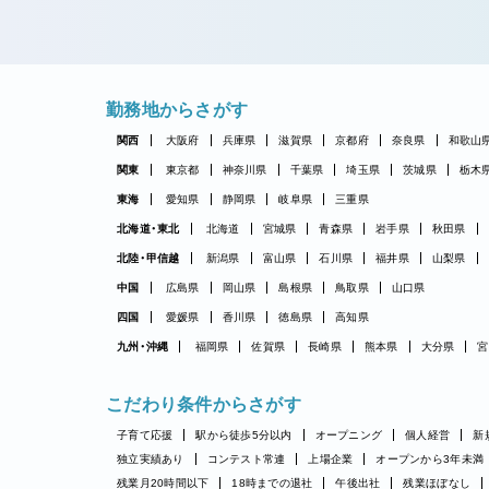
勤務地からさがす
関西
大阪府
兵庫県
滋賀県
京都府
奈良県
和歌山
関東
東京都
神奈川県
千葉県
埼玉県
茨城県
栃木
東海
愛知県
静岡県
岐阜県
三重県
北海道・東北
北海道
宮城県
青森県
岩手県
秋田県
北陸・甲信越
新潟県
富山県
石川県
福井県
山梨県
中国
広島県
岡山県
島根県
鳥取県
山口県
四国
愛媛県
香川県
徳島県
高知県
九州・沖縄
福岡県
佐賀県
長崎県
熊本県
大分県
宮
こだわり条件からさがす
子育て応援
駅から徒歩5分以内
オープニング
個人経営
新
独立実績あり
コンテスト常連
上場企業
オープンから3年未満
残業月20時間以下
18時までの退社
午後出社
残業ほぼなし