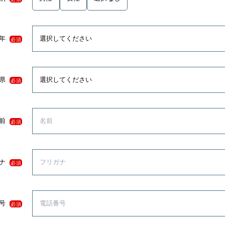
年
必須
県
必須
前
必須
ナ
必須
号
必須