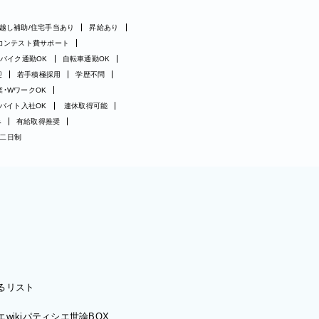
越し補助/住宅手当あり
昇給あり
コンテスト費サポート
バイク通勤OK
自転車通勤OK
迎
若手積極採用
学歴不問
業・WワークOK
バイト入社OK
連休取得可能
み
有給取得推奨
二日制
るリスト
wiki
パティシエ世論BOX