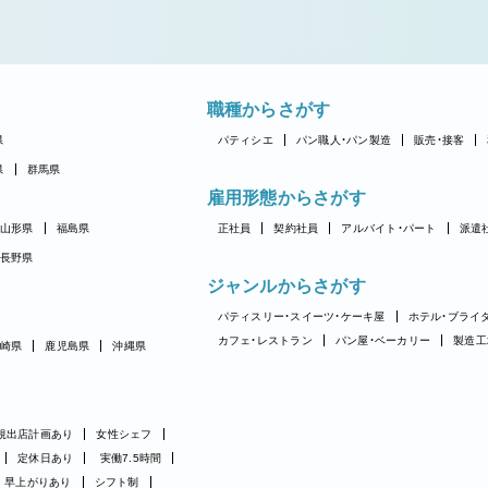
職種からさがす
県
パティシエ
パン職人・パン製造
販売・接客
県
群馬県
雇用形態からさがす
山形県
福島県
正社員
契約社員
アルバイト・パート
派遣
長野県
ジャンルからさがす
パティスリー・スイーツ・ケーキ屋
ホテル・ブライ
カフェ・レストラン
パン屋・ベーカリー
製造工
崎県
鹿児島県
沖縄県
規出店計画あり
女性シェフ
定休日あり
実働7.5時間
早上がりあり
シフト制