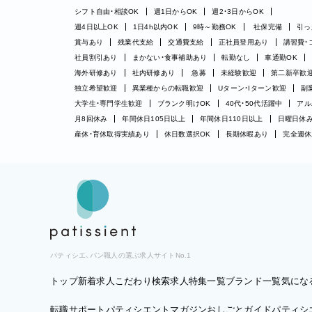
シフト自由・相談OK
週1日からOK
週2・3日からOK
週4日以上OK
1日4h以内OK
9時～勤務OK
社保完備
引っ
賞与あり
残業代支給
交通費支給
正社員登用あり
講習費・
社員割引あり
まかない・食事補助あり
転勤なし
車通勤OK
海外研修あり
社内研修あり
急募
未経験歓迎
第二新卒歓
独立希望歓迎
異業種からの転職歓迎
Uターン・Iターン歓迎
副
大学生・専門学生歓迎
ブランク明けOK
40代・50代活躍中
アル
月8回休み
年間休日105日以上
年間休日110日以上
日曜日休
産休・育休取得実績あり
休日数選択OK
長期休暇あり
完全週休
パティシエ、パン職人の選ぶ求人サイトNo.1
トップ
新着求人
こだわり検索
求人特集一覧
ブランド一覧
気にな
転職サポート
パティシエントマガジン
おしごとガイド
パティシエ