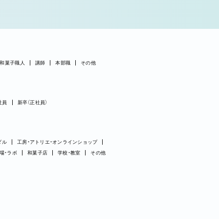
和菓子職人
講師
本部職
その他
社員
新卒（正社員）
ダル
工房・アトリエ・オンラインショップ
場・ラボ
和菓子店
学校・教室
その他