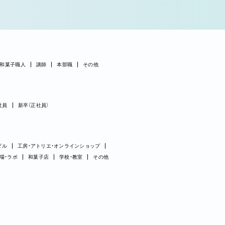
和菓子職人
講師
本部職
その他
社員
新卒（正社員）
ダル
工房・アトリエ・オンラインショップ
場・ラボ
和菓子店
学校・教室
その他