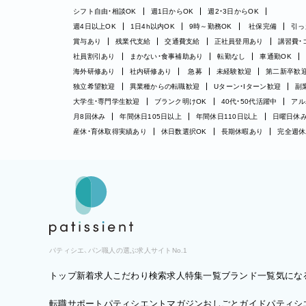
シフト自由・相談OK
週1日からOK
週2・3日からOK
週4日以上OK
1日4h以内OK
9時～勤務OK
社保完備
引っ
賞与あり
残業代支給
交通費支給
正社員登用あり
講習費・
社員割引あり
まかない・食事補助あり
転勤なし
車通勤OK
海外研修あり
社内研修あり
急募
未経験歓迎
第二新卒歓
独立希望歓迎
異業種からの転職歓迎
Uターン・Iターン歓迎
副
大学生・専門学生歓迎
ブランク明けOK
40代・50代活躍中
アル
月8回休み
年間休日105日以上
年間休日110日以上
日曜日休
産休・育休取得実績あり
休日数選択OK
長期休暇あり
完全週休
パティシエ、パン職人の選ぶ求人サイトNo.1
トップ
新着求人
こだわり検索
求人特集一覧
ブランド一覧
気にな
転職サポート
パティシエントマガジン
おしごとガイド
パティシエ