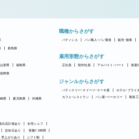
職種からさがす
県
パティシエ
パン職人・パン製造
販売・接客
県
群馬県
雇用形態からさがす
山形県
福島県
正社員
契約社員
アルバイト・パート
派遣
長野県
ジャンルからさがす
パティスリー・スイーツ・ケーキ屋
ホテル・ブライ
カフェ・レストラン
パン屋・ベーカリー
製造工
崎県
鹿児島県
沖縄県
規出店計画あり
女性シェフ
定休日あり
実働7.5時間
早上がりあり
シフト制