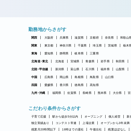
勤務地からさがす
関西
大阪府
兵庫県
滋賀県
京都府
奈良県
和歌山
関東
東京都
神奈川県
千葉県
埼玉県
茨城県
栃木
東海
愛知県
静岡県
岐阜県
三重県
北海道・東北
北海道
宮城県
青森県
岩手県
秋田県
北陸・甲信越
新潟県
富山県
石川県
福井県
山梨県
中国
広島県
岡山県
島根県
鳥取県
山口県
四国
愛媛県
香川県
徳島県
高知県
九州・沖縄
福岡県
佐賀県
長崎県
熊本県
大分県
宮
こだわり条件からさがす
子育て応援
駅から徒歩5分以内
オープニング
個人経営
新
独立実績あり
コンテスト常連
上場企業
オープンから3年未満
残業月20時間以下
18時までの退社
午後出社
残業ほぼなし