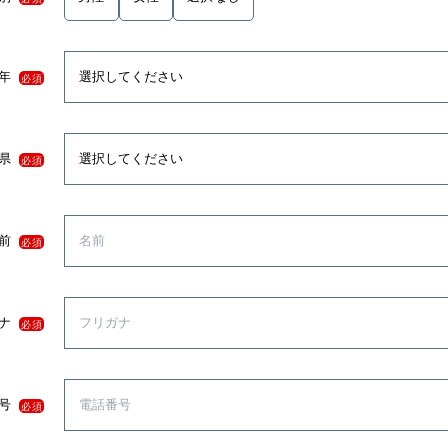
年
必須
県
必須
前
必須
ナ
必須
号
必須