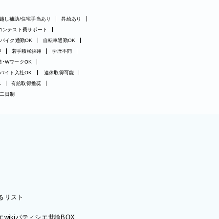
越し補助/住宅手当あり
昇給あり
コンテスト費サポート
バイク通勤OK
自転車通勤OK
迎
若手積極採用
学歴不問
業・WワークOK
バイト入社OK
連休取得可能
み
有給取得推奨
二日制
るリスト
wiki
パティシエ世論BOX