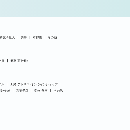
和菓子職人
講師
本部職
その他
社員
新卒（正社員）
ダル
工房・アトリエ・オンラインショップ
場・ラボ
和菓子店
学校・教室
その他