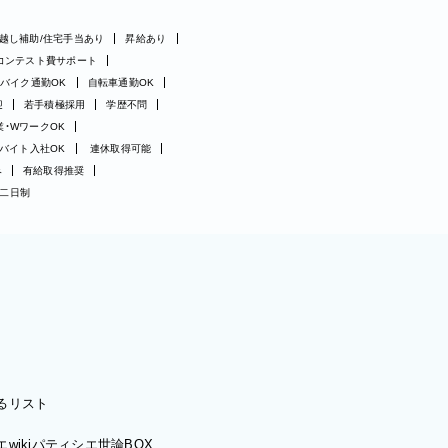
越し補助/住宅手当あり
昇給あり
コンテスト費サポート
バイク通勤OK
自転車通勤OK
迎
若手積極採用
学歴不問
業・WワークOK
バイト入社OK
連休取得可能
み
有給取得推奨
二日制
るリスト
wiki
パティシエ世論BOX