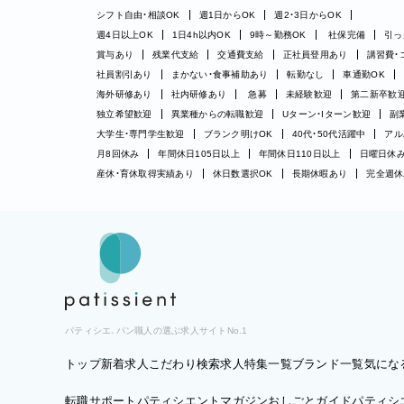
シフト自由・相談OK
週1日からOK
週2・3日からOK
週4日以上OK
1日4h以内OK
9時～勤務OK
社保完備
引っ
賞与あり
残業代支給
交通費支給
正社員登用あり
講習費・
社員割引あり
まかない・食事補助あり
転勤なし
車通勤OK
海外研修あり
社内研修あり
急募
未経験歓迎
第二新卒歓
独立希望歓迎
異業種からの転職歓迎
Uターン・Iターン歓迎
副
大学生・専門学生歓迎
ブランク明けOK
40代・50代活躍中
アル
月8回休み
年間休日105日以上
年間休日110日以上
日曜日休
産休・育休取得実績あり
休日数選択OK
長期休暇あり
完全週休
パティシエ、パン職人の選ぶ求人サイトNo.1
トップ
新着求人
こだわり検索
求人特集一覧
ブランド一覧
気にな
転職サポート
パティシエントマガジン
おしごとガイド
パティシエ