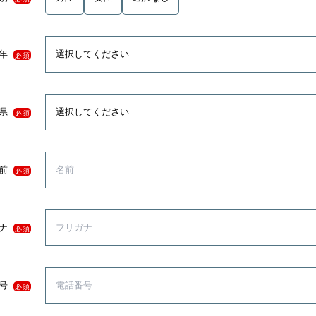
年
必須
県
必須
前
必須
ナ
必須
号
必須