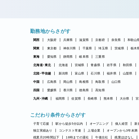
勤務地からさがす
関西
大阪府
兵庫県
滋賀県
京都府
奈良県
和歌山
関東
東京都
神奈川県
千葉県
埼玉県
茨城県
栃木
東海
愛知県
静岡県
岐阜県
三重県
北海道・東北
北海道
宮城県
青森県
岩手県
秋田県
北陸・甲信越
新潟県
富山県
石川県
福井県
山梨県
中国
広島県
岡山県
島根県
鳥取県
山口県
四国
愛媛県
香川県
徳島県
高知県
九州・沖縄
福岡県
佐賀県
長崎県
熊本県
大分県
宮
こだわり条件からさがす
子育て応援
駅から徒歩5分以内
オープニング
個人経営
新
独立実績あり
コンテスト常連
上場企業
オープンから3年未満
残業月20時間以下
18時までの退社
午後出社
残業ほぼなし