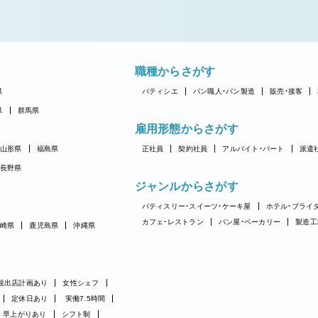
職種からさがす
県
パティシエ
パン職人・パン製造
販売・接客
県
群馬県
雇用形態からさがす
山形県
福島県
正社員
契約社員
アルバイト・パート
派遣
長野県
ジャンルからさがす
パティスリー・スイーツ・ケーキ屋
ホテル・ブライ
カフェ・レストラン
パン屋・ベーカリー
製造工
崎県
鹿児島県
沖縄県
規出店計画あり
女性シェフ
定休日あり
実働7.5時間
早上がりあり
シフト制