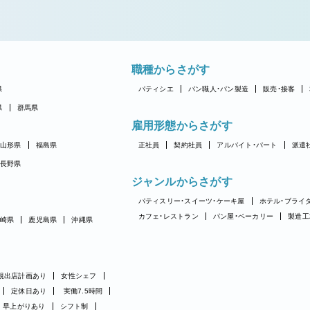
職種からさがす
県
パティシエ
パン職人・パン製造
販売・接客
県
群馬県
雇用形態からさがす
山形県
福島県
正社員
契約社員
アルバイト・パート
派遣
長野県
ジャンルからさがす
パティスリー・スイーツ・ケーキ屋
ホテル・ブライ
カフェ・レストラン
パン屋・ベーカリー
製造工
崎県
鹿児島県
沖縄県
規出店計画あり
女性シェフ
定休日あり
実働7.5時間
早上がりあり
シフト制