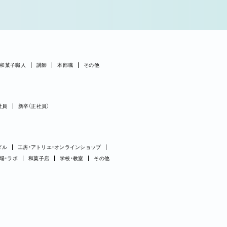
和菓子職人
講師
本部職
その他
社員
新卒（正社員）
ダル
工房・アトリエ・オンラインショップ
場・ラボ
和菓子店
学校・教室
その他