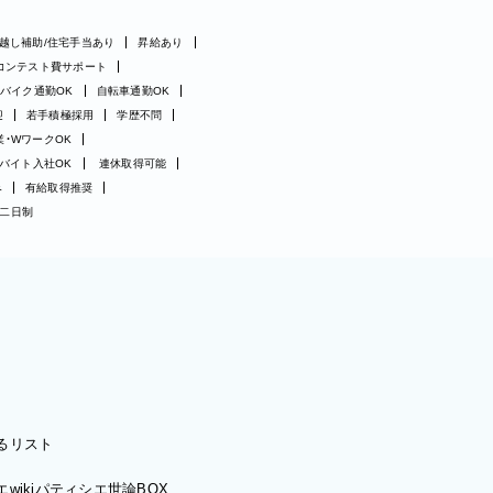
越し補助/住宅手当あり
昇給あり
コンテスト費サポート
バイク通勤OK
自転車通勤OK
迎
若手積極採用
学歴不問
業・WワークOK
バイト入社OK
連休取得可能
み
有給取得推奨
二日制
るリスト
wiki
パティシエ世論BOX