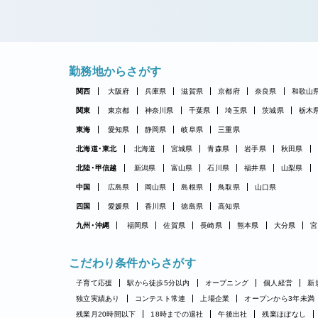
勤務地からさがす
関西
大阪府
兵庫県
滋賀県
京都府
奈良県
和歌山
関東
東京都
神奈川県
千葉県
埼玉県
茨城県
栃木
東海
愛知県
静岡県
岐阜県
三重県
北海道・東北
北海道
宮城県
青森県
岩手県
秋田県
北陸・甲信越
新潟県
富山県
石川県
福井県
山梨県
中国
広島県
岡山県
島根県
鳥取県
山口県
四国
愛媛県
香川県
徳島県
高知県
九州・沖縄
福岡県
佐賀県
長崎県
熊本県
大分県
宮
こだわり条件からさがす
子育て応援
駅から徒歩5分以内
オープニング
個人経営
新
独立実績あり
コンテスト常連
上場企業
オープンから3年未満
残業月20時間以下
18時までの退社
午後出社
残業ほぼなし