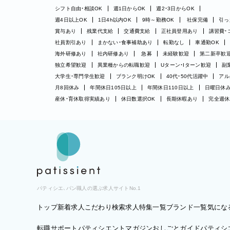
シフト自由・相談OK
週1日からOK
週2・3日からOK
週4日以上OK
1日4h以内OK
9時～勤務OK
社保完備
引っ
賞与あり
残業代支給
交通費支給
正社員登用あり
講習費・
社員割引あり
まかない・食事補助あり
転勤なし
車通勤OK
海外研修あり
社内研修あり
急募
未経験歓迎
第二新卒歓
独立希望歓迎
異業種からの転職歓迎
Uターン・Iターン歓迎
副
大学生・専門学生歓迎
ブランク明けOK
40代・50代活躍中
アル
月8回休み
年間休日105日以上
年間休日110日以上
日曜日休
産休・育休取得実績あり
休日数選択OK
長期休暇あり
完全週休
パティシエ、パン職人の選ぶ求人サイトNo.1
トップ
新着求人
こだわり検索
求人特集一覧
ブランド一覧
気にな
転職サポート
パティシエントマガジン
おしごとガイド
パティシエ