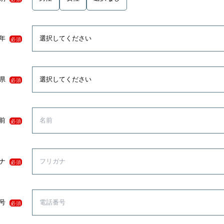
年
必須
県
必須
前
必須
ナ
必須
号
必須