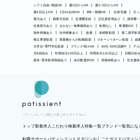
シフト自由・相談OK
週1日からOK
週2・3日からOK
週4日以上OK
1日4h以内OK
9時～勤務OK
社保完備
引っ
賞与あり
残業代支給
交通費支給
正社員登用あり
講習費・
社員割引あり
まかない・食事補助あり
転勤なし
車通勤OK
海外研修あり
社内研修あり
急募
未経験歓迎
第二新卒歓
独立希望歓迎
異業種からの転職歓迎
Uターン・Iターン歓迎
副
大学生・専門学生歓迎
ブランク明けOK
40代・50代活躍中
アル
月8回休み
年間休日105日以上
年間休日110日以上
日曜日休
産休・育休取得実績あり
休日数選択OK
長期休暇あり
完全週休
パティシエ、パン職人の選ぶ求人サイトNo.1
トップ
新着求人
こだわり検索
求人特集一覧
ブランド一覧
気にな
転職サポート
パティシエントマガジン
おしごとガイド
パティシエ