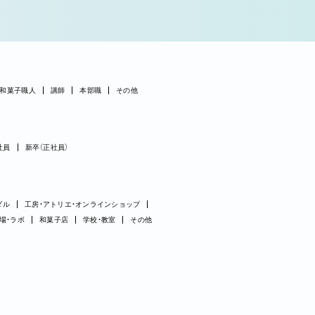
和菓子職人
講師
本部職
その他
社員
新卒（正社員）
ダル
工房・アトリエ・オンラインショップ
場・ラボ
和菓子店
学校・教室
その他