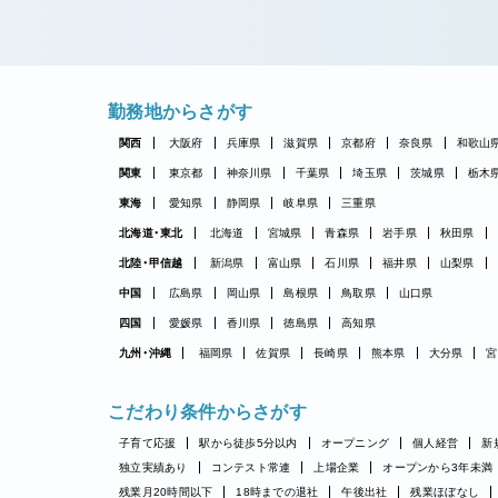
勤務地からさがす
関西
大阪府
兵庫県
滋賀県
京都府
奈良県
和歌山
関東
東京都
神奈川県
千葉県
埼玉県
茨城県
栃木
東海
愛知県
静岡県
岐阜県
三重県
北海道・東北
北海道
宮城県
青森県
岩手県
秋田県
北陸・甲信越
新潟県
富山県
石川県
福井県
山梨県
中国
広島県
岡山県
島根県
鳥取県
山口県
四国
愛媛県
香川県
徳島県
高知県
九州・沖縄
福岡県
佐賀県
長崎県
熊本県
大分県
宮
こだわり条件からさがす
子育て応援
駅から徒歩5分以内
オープニング
個人経営
新
独立実績あり
コンテスト常連
上場企業
オープンから3年未満
残業月20時間以下
18時までの退社
午後出社
残業ほぼなし