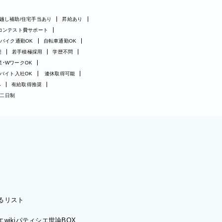
越し補助/住宅手当あり
昇給あり
コンテスト費サポート
バイク通勤OK
自転車通勤OK
迎
若手積極採用
学歴不問
業・WワークOK
バイト入社OK
連休取得可能
み
有給取得推奨
二日制
るリスト
wiki
パティシエ世論BOX