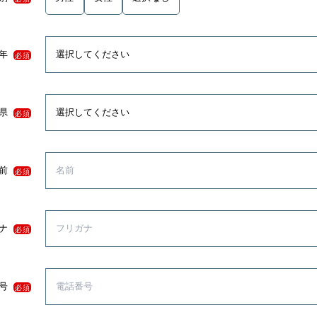
年
必須
県
必須
前
必須
ナ
必須
号
必須