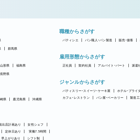
職種からさがす
県
パティシエ
パン職人・パン製造
販売・接客
県
群馬県
雇用形態からさがす
山形県
福島県
正社員
契約社員
アルバイト・パート
派遣
長野県
ジャンルからさがす
パティスリー・スイーツ・ケーキ屋
ホテル・ブライ
カフェ・レストラン
パン屋・ベーカリー
製造工
崎県
鹿児島県
沖縄県
規出店計画あり
女性シェフ
定休日あり
実働7.5時間
早上がりあり
シフト制