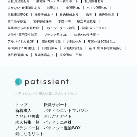
正社員登用あり
講習費・コンテスト費サポート
社員割引あり
まかない・食事補助あり
転勤なし
車通勤OK
バイク通勤OK
自転車通勤OK
海外研修あり
社内研修あり
急募
未経験歓迎
第二新卒歓迎
若手積極採用
学歴不問
独立希望歓迎
異業種からの転職歓迎
Uターン・Iターン歓迎
副業・WワークOK
大学生・専門学生歓迎
ブランク明けOK
40代・50代活躍中
アルバイト入社OK
連休取得可能
月8回休み
年間休日105日以上
年間休日110日以上
日曜日休み
有給取得推奨
産休・育休取得実績あり
休日数選択OK
長期休暇あり
完全週休二日制
パティシエ、パン職人の選ぶ求人サイトNo.1
トップ
転職サポート
新着求人
パティシエントマガジン
こだわり検索
おしごとガイド
求人特集一覧
パティシエwiki
ブランド一覧
パティシエ世論BOX
気になるリスト