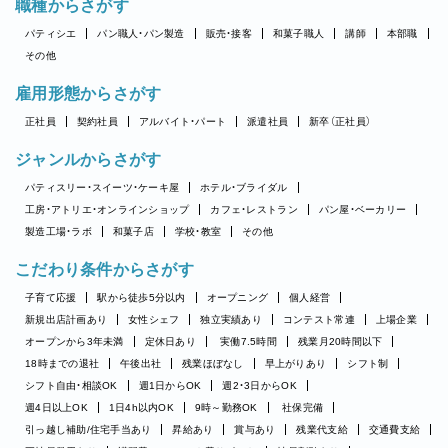
職種からさがす
パティシエ
パン職人・パン製造
販売・接客
和菓子職人
講師
本部職
その他
雇用形態からさがす
正社員
契約社員
アルバイト・パート
派遣社員
新卒（正社員）
ジャンルからさがす
パティスリー・スイーツ・ケーキ屋
ホテル・ブライダル
工房・アトリエ・オンラインショップ
カフェ・レストラン
パン屋・ベーカリー
製造工場・ラボ
和菓子店
学校・教室
その他
こだわり条件からさがす
子育て応援
駅から徒歩5分以内
オープニング
個人経営
新規出店計画あり
女性シェフ
独立実績あり
コンテスト常連
上場企業
オープンから3年未満
定休日あり
実働7.5時間
残業月20時間以下
18時までの退社
午後出社
残業ほぼなし
早上がりあり
シフト制
シフト自由・相談OK
週1日からOK
週2・3日からOK
週4日以上OK
1日4h以内OK
9時～勤務OK
社保完備
引っ越し補助/住宅手当あり
昇給あり
賞与あり
残業代支給
交通費支給