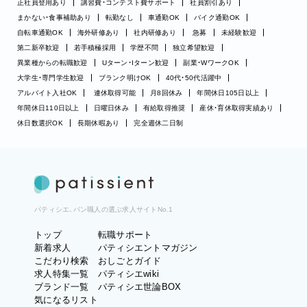
正社員登用あり
講習費・コンテスト費サポート
社員割引あり
まかない・食事補助あり
転勤なし
車通勤OK
バイク通勤OK
自転車通勤OK
海外研修あり
社内研修あり
急募
未経験歓迎
第二新卒歓迎
若手積極採用
学歴不問
独立希望歓迎
異業種からの転職歓迎
Uターン・Iターン歓迎
副業・WワークOK
大学生・専門学生歓迎
ブランク明けOK
40代・50代活躍中
アルバイト入社OK
連休取得可能
月8回休み
年間休日105日以上
年間休日110日以上
日曜日休み
有給取得推奨
産休・育休取得実績あり
休日数選択OK
長期休暇あり
完全週休二日制
パティシエ、パン職人の選ぶ求人サイトNo.1
トップ
転職サポート
新着求人
パティシエントマガジン
こだわり検索
おしごとガイド
求人特集一覧
パティシエwiki
ブランド一覧
パティシエ世論BOX
気になるリスト