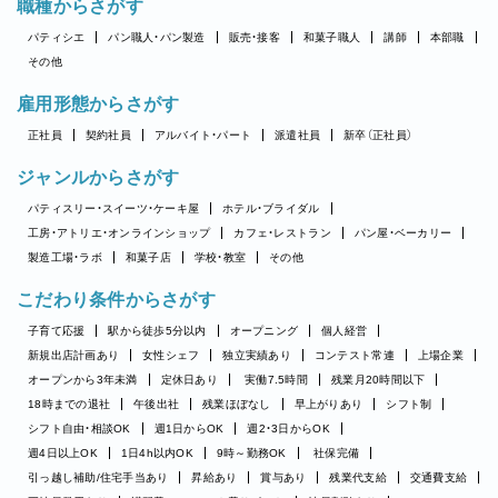
職種からさがす
パティシエ
パン職人・パン製造
販売・接客
和菓子職人
講師
本部職
その他
雇用形態からさがす
正社員
契約社員
アルバイト・パート
派遣社員
新卒（正社員）
ジャンルからさがす
パティスリー・スイーツ・ケーキ屋
ホテル・ブライダル
工房・アトリエ・オンラインショップ
カフェ・レストラン
パン屋・ベーカリー
製造工場・ラボ
和菓子店
学校・教室
その他
こだわり条件からさがす
子育て応援
駅から徒歩5分以内
オープニング
個人経営
新規出店計画あり
女性シェフ
独立実績あり
コンテスト常連
上場企業
オープンから3年未満
定休日あり
実働7.5時間
残業月20時間以下
18時までの退社
午後出社
残業ほぼなし
早上がりあり
シフト制
シフト自由・相談OK
週1日からOK
週2・3日からOK
週4日以上OK
1日4h以内OK
9時～勤務OK
社保完備
引っ越し補助/住宅手当あり
昇給あり
賞与あり
残業代支給
交通費支給