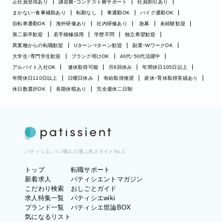
正社員登用あり
講習費・コンテスト費サポート
社員割引あり
まかない・食事補助あり
転勤なし
車通勤OK
バイク通勤OK
自転車通勤OK
海外研修あり
社内研修あり
急募
未経験歓迎
第二新卒歓迎
若手積極採用
学歴不問
独立希望歓迎
異業種からの転職歓迎
Uターン・Iターン歓迎
副業・WワークOK
大学生・専門学生歓迎
ブランク明けOK
40代・50代活躍中
アルバイト入社OK
連休取得可能
月8回休み
年間休日105日以上
年間休日110日以上
日曜日休み
有給取得推奨
産休・育休取得実績あり
休日数選択OK
長期休暇あり
完全週休二日制
パティシエ、パン職人の選ぶ求人サイトNo.1
トップ
転職サポート
新着求人
パティシエントマガジン
こだわり検索
おしごとガイド
求人特集一覧
パティシエwiki
ブランド一覧
パティシエ世論BOX
気になるリスト