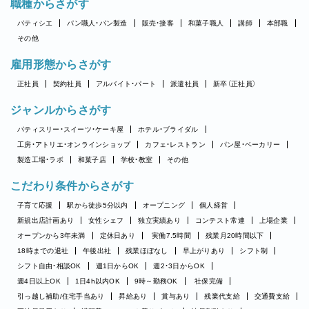
職種からさがす
パティシエ
パン職人・パン製造
販売・接客
和菓子職人
講師
本部職
その他
雇用形態からさがす
正社員
契約社員
アルバイト・パート
派遣社員
新卒（正社員）
ジャンルからさがす
パティスリー・スイーツ・ケーキ屋
ホテル・ブライダル
工房・アトリエ・オンラインショップ
カフェ・レストラン
パン屋・ベーカリー
製造工場・ラボ
和菓子店
学校・教室
その他
こだわり条件からさがす
子育て応援
駅から徒歩5分以内
オープニング
個人経営
新規出店計画あり
女性シェフ
独立実績あり
コンテスト常連
上場企業
オープンから3年未満
定休日あり
実働7.5時間
残業月20時間以下
18時までの退社
午後出社
残業ほぼなし
早上がりあり
シフト制
シフト自由・相談OK
週1日からOK
週2・3日からOK
週4日以上OK
1日4h以内OK
9時～勤務OK
社保完備
引っ越し補助/住宅手当あり
昇給あり
賞与あり
残業代支給
交通費支給