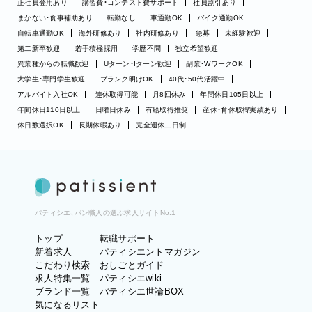
正社員登用あり
講習費・コンテスト費サポート
社員割引あり
まかない・食事補助あり
転勤なし
車通勤OK
バイク通勤OK
自転車通勤OK
海外研修あり
社内研修あり
急募
未経験歓迎
第二新卒歓迎
若手積極採用
学歴不問
独立希望歓迎
異業種からの転職歓迎
Uターン・Iターン歓迎
副業・WワークOK
大学生・専門学生歓迎
ブランク明けOK
40代・50代活躍中
アルバイト入社OK
連休取得可能
月8回休み
年間休日105日以上
年間休日110日以上
日曜日休み
有給取得推奨
産休・育休取得実績あり
休日数選択OK
長期休暇あり
完全週休二日制
パティシエ、パン職人の選ぶ求人サイトNo.1
トップ
転職サポート
新着求人
パティシエントマガジン
こだわり検索
おしごとガイド
求人特集一覧
パティシエwiki
ブランド一覧
パティシエ世論BOX
気になるリスト