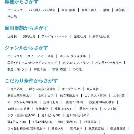
職種からさがす
パティシエ
パン職人・パン製造
販売・接客
和菓子職人
講師
本部職
その他
雇用形態からさがす
正社員
契約社員
アルバイト・パート
派遣社員
新卒（正社員）
ジャンルからさがす
パティスリー・スイーツ・ケーキ屋
ホテル・ブライダル
工房・アトリエ・オンラインショップ
カフェ・レストラン
パン屋・ベーカリー
製造工場・ラボ
和菓子店
学校・教室
その他
こだわり条件からさがす
子育て応援
駅から徒歩5分以内
オープニング
個人経営
新規出店計画あり
女性シェフ
独立実績あり
コンテスト常連
上場企業
オープンから3年未満
定休日あり
実働7.5時間
残業月20時間以下
18時までの退社
午後出社
残業ほぼなし
早上がりあり
シフト制
シフト自由・相談OK
週1日からOK
週2・3日からOK
週4日以上OK
1日4h以内OK
9時～勤務OK
社保完備
引っ越し補助/住宅手当あり
昇給あり
賞与あり
残業代支給
交通費支給