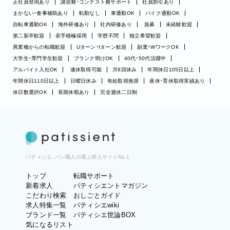
正社員登用あり
講習費・コンテスト費サポート
社員割引あり
まかない・食事補助あり
転勤なし
車通勤OK
バイク通勤OK
自転車通勤OK
海外研修あり
社内研修あり
急募
未経験歓迎
第二新卒歓迎
若手積極採用
学歴不問
独立希望歓迎
異業種からの転職歓迎
Uターン・Iターン歓迎
副業・WワークOK
大学生・専門学生歓迎
ブランク明けOK
40代・50代活躍中
アルバイト入社OK
連休取得可能
月8回休み
年間休日105日以上
年間休日110日以上
日曜日休み
有給取得推奨
産休・育休取得実績あり
休日数選択OK
長期休暇あり
完全週休二日制
パティシエ、パン職人の選ぶ求人サイトNo.1
トップ
転職サポート
新着求人
パティシエントマガジン
こだわり検索
おしごとガイド
求人特集一覧
パティシエwiki
ブランド一覧
パティシエ世論BOX
気になるリスト