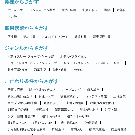
職種からさがす
パティシエ
パン職人・パン製造
販売・接客
和菓子職人
講師
本部職
その他
雇用形態からさがす
正社員
契約社員
アルバイト・パート
派遣社員
新卒（正社員）
ジャンルからさがす
パティスリー・スイーツ・ケーキ屋
ホテル・ブライダル
工房・アトリエ・オンラインショップ
カフェ・レストラン
パン屋・ベーカリー
製造工場・ラボ
和菓子店
学校・教室
その他
こだわり条件からさがす
子育て応援
駅から徒歩5分以内
オープニング
個人経営
新規出店計画あり
女性シェフ
独立実績あり
コンテスト常連
上場企業
オープンから3年未満
定休日あり
実働7.5時間
残業月20時間以下
18時までの退社
午後出社
残業ほぼなし
早上がりあり
シフト制
シフト自由・相談OK
週1日からOK
週2・3日からOK
週4日以上OK
1日4h以内OK
9時～勤務OK
社保完備
引っ越し補助/住宅手当あり
昇給あり
賞与あり
残業代支給
交通費支給