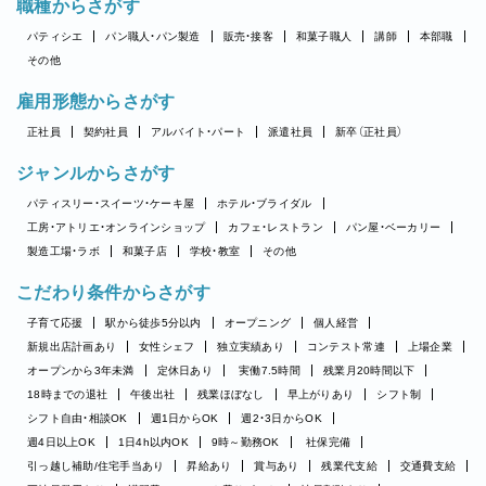
職種からさがす
パティシエ
パン職人・パン製造
販売・接客
和菓子職人
講師
本部職
その他
雇用形態からさがす
正社員
契約社員
アルバイト・パート
派遣社員
新卒（正社員）
ジャンルからさがす
パティスリー・スイーツ・ケーキ屋
ホテル・ブライダル
工房・アトリエ・オンラインショップ
カフェ・レストラン
パン屋・ベーカリー
製造工場・ラボ
和菓子店
学校・教室
その他
こだわり条件からさがす
子育て応援
駅から徒歩5分以内
オープニング
個人経営
新規出店計画あり
女性シェフ
独立実績あり
コンテスト常連
上場企業
オープンから3年未満
定休日あり
実働7.5時間
残業月20時間以下
18時までの退社
午後出社
残業ほぼなし
早上がりあり
シフト制
シフト自由・相談OK
週1日からOK
週2・3日からOK
週4日以上OK
1日4h以内OK
9時～勤務OK
社保完備
引っ越し補助/住宅手当あり
昇給あり
賞与あり
残業代支給
交通費支給