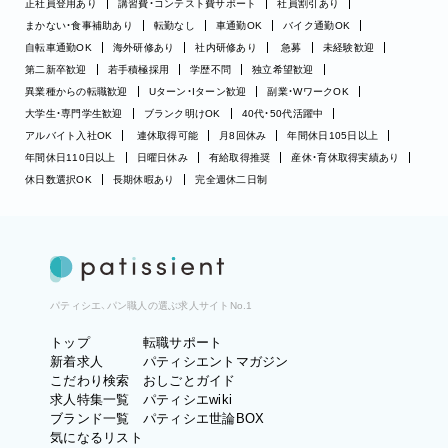
正社員登用あり
講習費・コンテスト費サポート
社員割引あり
まかない・食事補助あり
転勤なし
車通勤OK
バイク通勤OK
自転車通勤OK
海外研修あり
社内研修あり
急募
未経験歓迎
第二新卒歓迎
若手積極採用
学歴不問
独立希望歓迎
異業種からの転職歓迎
Uターン・Iターン歓迎
副業・WワークOK
大学生・専門学生歓迎
ブランク明けOK
40代・50代活躍中
アルバイト入社OK
連休取得可能
月8回休み
年間休日105日以上
年間休日110日以上
日曜日休み
有給取得推奨
産休・育休取得実績あり
休日数選択OK
長期休暇あり
完全週休二日制
パティシエ、パン職人の選ぶ求人サイトNo.1
トップ
転職サポート
新着求人
パティシエントマガジン
こだわり検索
おしごとガイド
求人特集一覧
パティシエwiki
ブランド一覧
パティシエ世論BOX
気になるリスト