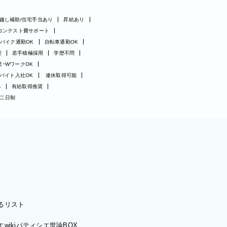
越し補助/住宅手当あり
昇給あり
コンテスト費サポート
バイク通勤OK
自転車通勤OK
迎
若手積極採用
学歴不問
業・WワークOK
バイト入社OK
連休取得可能
み
有給取得推奨
二日制
るリスト
wiki
パティシエ世論BOX