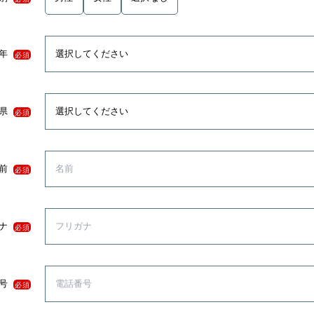
年
必須
県
必須
前
必須
ナ
必須
号
必須