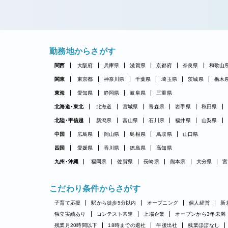
勤務地からさがす
関西
大阪府
兵庫県
滋賀県
京都府
奈良県
和歌山
関東
東京都
神奈川県
千葉県
埼玉県
茨城県
栃木
東海
愛知県
静岡県
岐阜県
三重県
北海道・東北
北海道
宮城県
青森県
岩手県
秋田県
北陸・甲信越
新潟県
富山県
石川県
福井県
山梨県
中国
広島県
岡山県
島根県
鳥取県
山口県
四国
愛媛県
香川県
徳島県
高知県
九州・沖縄
福岡県
佐賀県
長崎県
熊本県
大分県
宮
こだわり条件からさがす
子育て応援
駅から徒歩5分以内
オープニング
個人経営
新
独立実績あり
コンテスト常連
上場企業
オープンから3年未満
残業月20時間以下
18時までの退社
午後出社
残業ほぼなし