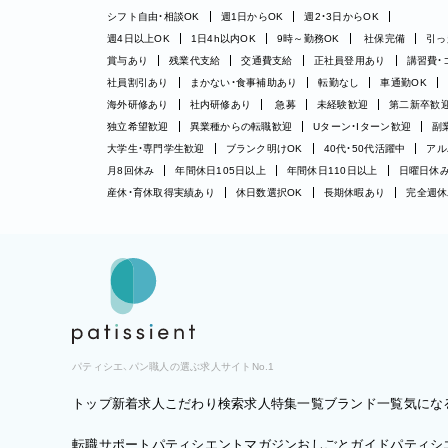
シフト自由・相談OK
週1日からOK
週2・3日からOK
週4日以上OK
1日4h以内OK
9時～勤務OK
社保完備
引っ
賞与あり
残業代支給
交通費支給
正社員登用あり
講習費・
社員割引あり
まかない・食事補助あり
転勤なし
車通勤OK
海外研修あり
社内研修あり
急募
未経験歓迎
第二新卒歓
独立希望歓迎
異業種からの転職歓迎
Uターン・Iターン歓迎
副
大学生・専門学生歓迎
ブランク明けOK
40代・50代活躍中
アル
月8回休み
年間休日105日以上
年間休日110日以上
日曜日休
産休・育休取得実績あり
休日数選択OK
長期休暇あり
完全週休
パティシエ、パン職人の選ぶ求人サイトNo.1
トップ
新着求人
こだわり検索
求人特集一覧
ブランド一覧
気にな
転職サポート
パティシエントマガジン
おしごとガイド
パティシエ