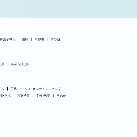
和菓子職人
講師
本部職
その他
社員
新卒（正社員）
ダル
工房・アトリエ・オンラインショップ
場・ラボ
和菓子店
学校・教室
その他