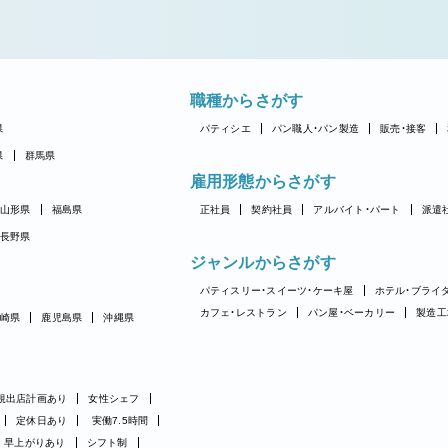
職種からさがす
県
パティシエ
パン職人・パン製造
販売・接客
県
群馬県
雇用形態からさがす
山形県
福島県
正社員
契約社員
アルバイト・パート
派遣
長野県
ジャンルからさがす
パティスリー・スイーツ・ケーキ屋
ホテル・ブライ
カフェ・レストラン
パン屋・ベーカリー
製造工
崎県
鹿児島県
沖縄県
規出店計画あり
女性シェフ
定休日あり
実働7.5時間
早上がりあり
シフト制