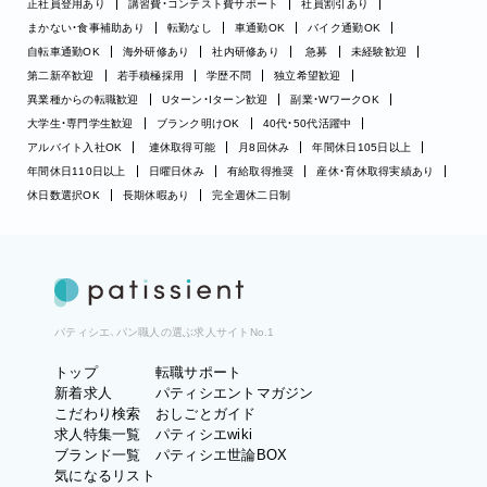
正社員登用あり
講習費・コンテスト費サポート
社員割引あり
まかない・食事補助あり
転勤なし
車通勤OK
バイク通勤OK
自転車通勤OK
海外研修あり
社内研修あり
急募
未経験歓迎
第二新卒歓迎
若手積極採用
学歴不問
独立希望歓迎
異業種からの転職歓迎
Uターン・Iターン歓迎
副業・WワークOK
大学生・専門学生歓迎
ブランク明けOK
40代・50代活躍中
アルバイト入社OK
連休取得可能
月8回休み
年間休日105日以上
年間休日110日以上
日曜日休み
有給取得推奨
産休・育休取得実績あり
休日数選択OK
長期休暇あり
完全週休二日制
パティシエ、パン職人の選ぶ求人サイトNo.1
トップ
転職サポート
新着求人
パティシエントマガジン
こだわり検索
おしごとガイド
求人特集一覧
パティシエwiki
ブランド一覧
パティシエ世論BOX
気になるリスト