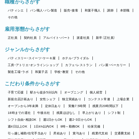
職種からさがす
パティシエ
パン職人・パン製造
販売・接客
和菓子職人
講師
本部職
その他
雇用形態からさがす
正社員
契約社員
アルバイト・パート
派遣社員
新卒（正社員）
ジャンルからさがす
パティスリー・スイーツ・ケーキ屋
ホテル・ブライダル
工房・アトリエ・オンラインショップ
カフェ・レストラン
パン屋・ベーカリー
製造工場・ラボ
和菓子店
学校・教室
その他
こだわり条件からさがす
子育て応援
駅から徒歩5分以内
オープニング
個人経営
新規出店計画あり
女性シェフ
独立実績あり
コンテスト常連
上場企業
オープンから3年未満
定休日あり
実働7.5時間
残業月20時間以下
18時までの退社
午後出社
残業ほぼなし
早上がりあり
シフト制
シフト自由・相談OK
週1日からOK
週2・3日からOK
週4日以上OK
1日4h以内OK
9時～勤務OK
社保完備
引っ越し補助/住宅手当あり
昇給あり
賞与あり
残業代支給
交通費支給