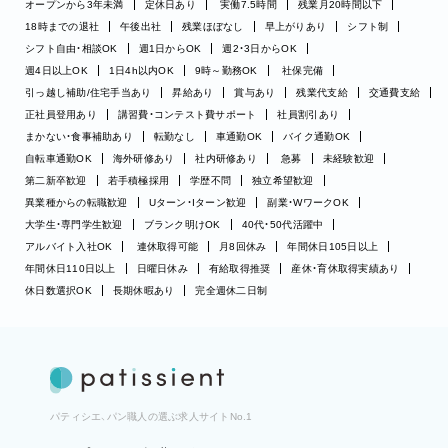
オープンから3年未満
定休日あり
実働7.5時間
残業月20時間以下
18時までの退社
午後出社
残業ほぼなし
早上がりあり
シフト制
シフト自由・相談OK
週1日からOK
週2・3日からOK
週4日以上OK
1日4h以内OK
9時～勤務OK
社保完備
引っ越し補助/住宅手当あり
昇給あり
賞与あり
残業代支給
交通費支給
正社員登用あり
講習費・コンテスト費サポート
社員割引あり
まかない・食事補助あり
転勤なし
車通勤OK
バイク通勤OK
自転車通勤OK
海外研修あり
社内研修あり
急募
未経験歓迎
第二新卒歓迎
若手積極採用
学歴不問
独立希望歓迎
異業種からの転職歓迎
Uターン・Iターン歓迎
副業・WワークOK
大学生・専門学生歓迎
ブランク明けOK
40代・50代活躍中
アルバイト入社OK
連休取得可能
月8回休み
年間休日105日以上
年間休日110日以上
日曜日休み
有給取得推奨
産休・育休取得実績あり
休日数選択OK
長期休暇あり
完全週休二日制
パティシエ、パン職人の選ぶ求人サイトNo.1