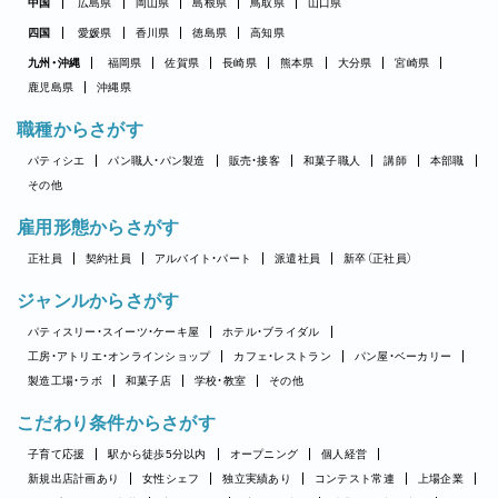
中国
広島県
岡山県
島根県
鳥取県
山口県
四国
愛媛県
香川県
徳島県
高知県
九州・沖縄
福岡県
佐賀県
長崎県
熊本県
大分県
宮崎県
鹿児島県
沖縄県
職種からさがす
パティシエ
パン職人・パン製造
販売・接客
和菓子職人
講師
本部職
その他
雇用形態からさがす
正社員
契約社員
アルバイト・パート
派遣社員
新卒（正社員）
ジャンルからさがす
パティスリー・スイーツ・ケーキ屋
ホテル・ブライダル
工房・アトリエ・オンラインショップ
カフェ・レストラン
パン屋・ベーカリー
製造工場・ラボ
和菓子店
学校・教室
その他
こだわり条件からさがす
子育て応援
駅から徒歩5分以内
オープニング
個人経営
新規出店計画あり
女性シェフ
独立実績あり
コンテスト常連
上場企業