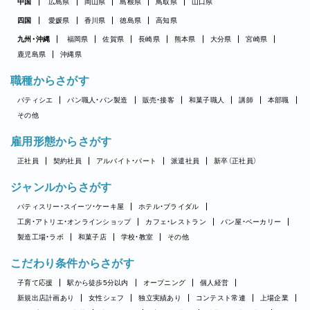
中国
広島県
岡山県
島根県
鳥取県
山口県
四国
愛媛県
香川県
徳島県
高知県
九州・沖縄
福岡県
佐賀県
長崎県
熊本県
大分県
宮崎県
鹿児島県
沖縄県
職種からさがす
パティシエ
パン職人・パン製造
販売・接客
和菓子職人
講師
本部職
その他
雇用形態からさがす
正社員
契約社員
アルバイト・パート
派遣社員
新卒（正社員）
ジャンルからさがす
パティスリー・スイーツ・ケーキ屋
ホテル・ブライダル
工房・アトリエ・オンラインショップ
カフェ・レストラン
パン屋・ベーカリー
製造工場・ラボ
和菓子店
学校・教室
その他
こだわり条件からさがす
子育て応援
駅から徒歩5分以内
オープニング
個人経営
新規出店計画あり
女性シェフ
独立実績あり
コンテスト常連
上場企業