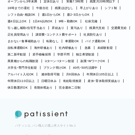
オープンから3年未満
定休日あり
実働7.5時間
残業月20時間以下
18時までの退社
午後出社
残業ほぼなし
早上がりあり
シフト制
シフト自由・相談OK
週1日からOK
週2・3日からOK
週4日以上OK
1日4h以内OK
9時～勤務OK
社保完備
引っ越し補助/住宅手当あり
昇給あり
賞与あり
残業代支給
交通費支給
正社員登用あり
講習費・コンテスト費サポート
社員割引あり
まかない・食事補助あり
転勤なし
車通勤OK
バイク通勤OK
自転車通勤OK
海外研修あり
社内研修あり
急募
未経験歓迎
第二新卒歓迎
若手積極採用
学歴不問
独立希望歓迎
異業種からの転職歓迎
Uターン・Iターン歓迎
副業・WワークOK
大学生・専門学生歓迎
ブランク明けOK
40代・50代活躍中
アルバイト入社OK
連休取得可能
月8回休み
年間休日105日以上
年間休日110日以上
日曜日休み
有給取得推奨
産休・育休取得実績あり
休日数選択OK
長期休暇あり
完全週休二日制
パティシエ、パン職人の選ぶ求人サイトNo.1