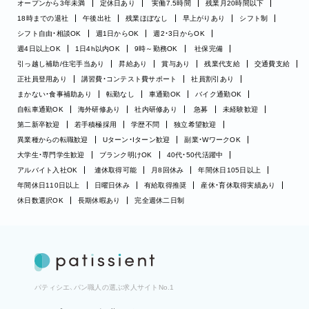
オープンから3年未満
定休日あり
実働7.5時間
残業月20時間以下
18時までの退社
午後出社
残業ほぼなし
早上がりあり
シフト制
シフト自由・相談OK
週1日からOK
週2・3日からOK
週4日以上OK
1日4h以内OK
9時～勤務OK
社保完備
引っ越し補助/住宅手当あり
昇給あり
賞与あり
残業代支給
交通費支給
正社員登用あり
講習費・コンテスト費サポート
社員割引あり
まかない・食事補助あり
転勤なし
車通勤OK
バイク通勤OK
自転車通勤OK
海外研修あり
社内研修あり
急募
未経験歓迎
第二新卒歓迎
若手積極採用
学歴不問
独立希望歓迎
異業種からの転職歓迎
Uターン・Iターン歓迎
副業・WワークOK
大学生・専門学生歓迎
ブランク明けOK
40代・50代活躍中
アルバイト入社OK
連休取得可能
月8回休み
年間休日105日以上
年間休日110日以上
日曜日休み
有給取得推奨
産休・育休取得実績あり
休日数選択OK
長期休暇あり
完全週休二日制
パティシエ、パン職人の選ぶ求人サイトNo.1