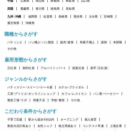
中国
広島県
岡山県
島根県
鳥取県
山口県
四国
愛媛県
香川県
徳島県
高知県
九州・沖縄
福岡県
佐賀県
長崎県
熊本県
大分県
宮崎県
鹿児島県
沖縄県
職種からさがす
パティシエ
パン職人・パン製造
販売・接客
和菓子職人
講師
本部職
その他
雇用形態からさがす
正社員
契約社員
アルバイト・パート
派遣社員
新卒（正社員）
ジャンルからさがす
パティスリー・スイーツ・ケーキ屋
ホテル・ブライダル
工房・アトリエ・オンラインショップ
カフェ・レストラン
パン屋・ベーカリー
製造工場・ラボ
和菓子店
学校・教室
その他
こだわり条件からさがす
子育て応援
駅から徒歩5分以内
オープニング
個人経営
新規出店計画あり
女性シェフ
独立実績あり
コンテスト常連
上場企業