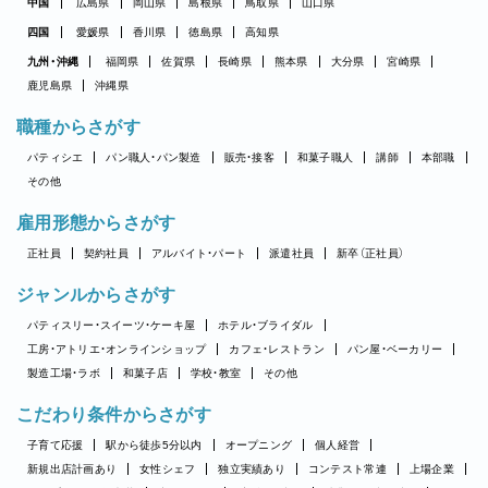
中国
広島県
岡山県
島根県
鳥取県
山口県
四国
愛媛県
香川県
徳島県
高知県
九州・沖縄
福岡県
佐賀県
長崎県
熊本県
大分県
宮崎県
鹿児島県
沖縄県
職種からさがす
パティシエ
パン職人・パン製造
販売・接客
和菓子職人
講師
本部職
その他
雇用形態からさがす
正社員
契約社員
アルバイト・パート
派遣社員
新卒（正社員）
ジャンルからさがす
パティスリー・スイーツ・ケーキ屋
ホテル・ブライダル
工房・アトリエ・オンラインショップ
カフェ・レストラン
パン屋・ベーカリー
製造工場・ラボ
和菓子店
学校・教室
その他
こだわり条件からさがす
子育て応援
駅から徒歩5分以内
オープニング
個人経営
新規出店計画あり
女性シェフ
独立実績あり
コンテスト常連
上場企業