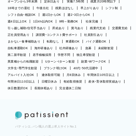
オープンから3年未満
定休日あり
実働7.5時間
残業月20時間以下
18時までの退社
午後出社
残業ほぼなし
早上がりあり
シフト制
シフト自由・相談OK
週1日からOK
週2・3日からOK
週4日以上OK
1日4h以内OK
9時～勤務OK
社保完備
引っ越し補助/住宅手当あり
昇給あり
賞与あり
残業代支給
交通費支給
正社員登用あり
講習費・コンテスト費サポート
社員割引あり
まかない・食事補助あり
転勤なし
車通勤OK
バイク通勤OK
自転車通勤OK
海外研修あり
社内研修あり
急募
未経験歓迎
第二新卒歓迎
若手積極採用
学歴不問
独立希望歓迎
異業種からの転職歓迎
Uターン・Iターン歓迎
副業・WワークOK
大学生・専門学生歓迎
ブランク明けOK
40代・50代活躍中
アルバイト入社OK
連休取得可能
月8回休み
年間休日105日以上
年間休日110日以上
日曜日休み
有給取得推奨
産休・育休取得実績あり
休日数選択OK
長期休暇あり
完全週休二日制
パティシエ、パン職人の選ぶ求人サイトNo.1