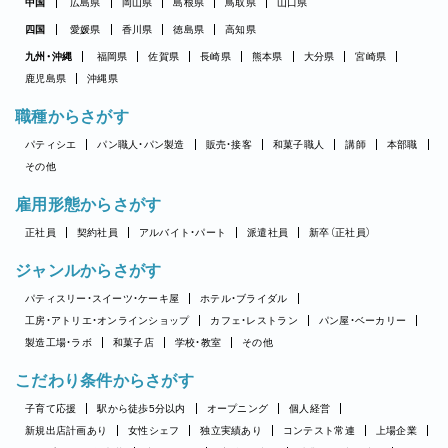
中国
広島県
岡山県
島根県
鳥取県
山口県
四国
愛媛県
香川県
徳島県
高知県
九州・沖縄
福岡県
佐賀県
長崎県
熊本県
大分県
宮崎県
鹿児島県
沖縄県
職種からさがす
パティシエ
パン職人・パン製造
販売・接客
和菓子職人
講師
本部職
その他
雇用形態からさがす
正社員
契約社員
アルバイト・パート
派遣社員
新卒（正社員）
ジャンルからさがす
パティスリー・スイーツ・ケーキ屋
ホテル・ブライダル
工房・アトリエ・オンラインショップ
カフェ・レストラン
パン屋・ベーカリー
製造工場・ラボ
和菓子店
学校・教室
その他
こだわり条件からさがす
子育て応援
駅から徒歩5分以内
オープニング
個人経営
新規出店計画あり
女性シェフ
独立実績あり
コンテスト常連
上場企業