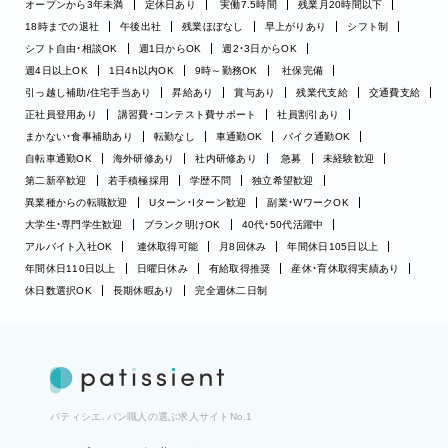
オープンから3年未満
定休日あり
実働7.5時間
残業月20時間以下
18時までの退社
午後出社
残業ほぼなし
早上がりあり
シフト制
シフト自由・相談OK
週1日からOK
週2・3日からOK
週4日以上OK
1日4h以内OK
9時～勤務OK
社保完備
引っ越し補助/住宅手当あり
昇給あり
賞与あり
残業代支給
交通費支給
正社員登用あり
講習費・コンテスト費サポート
社員割引あり
まかない・食事補助あり
転勤なし
車通勤OK
バイク通勤OK
自転車通勤OK
海外研修あり
社内研修あり
急募
未経験歓迎
第二新卒歓迎
若手積極採用
学歴不問
独立希望歓迎
異業種からの転職歓迎
Uターン・Iターン歓迎
副業・WワークOK
大学生・専門学生歓迎
ブランク明けOK
40代・50代活躍中
アルバイト入社OK
連休取得可能
月8回休み
年間休日105日以上
年間休日110日以上
日曜日休み
有給取得推奨
産休・育休取得実績あり
休日数選択OK
長期休暇あり
完全週休二日制
パティシエ、パン職人の選ぶ求人サイトNo.1