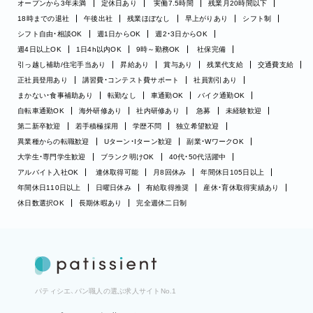
オープンから3年未満
定休日あり
実働7.5時間
残業月20時間以下
18時までの退社
午後出社
残業ほぼなし
早上がりあり
シフト制
シフト自由・相談OK
週1日からOK
週2・3日からOK
週4日以上OK
1日4h以内OK
9時～勤務OK
社保完備
引っ越し補助/住宅手当あり
昇給あり
賞与あり
残業代支給
交通費支給
正社員登用あり
講習費・コンテスト費サポート
社員割引あり
まかない・食事補助あり
転勤なし
車通勤OK
バイク通勤OK
自転車通勤OK
海外研修あり
社内研修あり
急募
未経験歓迎
第二新卒歓迎
若手積極採用
学歴不問
独立希望歓迎
異業種からの転職歓迎
Uターン・Iターン歓迎
副業・WワークOK
大学生・専門学生歓迎
ブランク明けOK
40代・50代活躍中
アルバイト入社OK
連休取得可能
月8回休み
年間休日105日以上
年間休日110日以上
日曜日休み
有給取得推奨
産休・育休取得実績あり
休日数選択OK
長期休暇あり
完全週休二日制
パティシエ、パン職人の選ぶ求人サイトNo.1