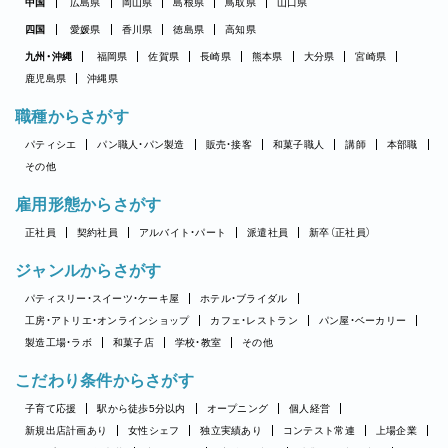
中国
広島県
岡山県
島根県
鳥取県
山口県
四国
愛媛県
香川県
徳島県
高知県
九州・沖縄
福岡県
佐賀県
長崎県
熊本県
大分県
宮崎県
鹿児島県
沖縄県
職種からさがす
パティシエ
パン職人・パン製造
販売・接客
和菓子職人
講師
本部職
その他
雇用形態からさがす
正社員
契約社員
アルバイト・パート
派遣社員
新卒（正社員）
ジャンルからさがす
パティスリー・スイーツ・ケーキ屋
ホテル・ブライダル
工房・アトリエ・オンラインショップ
カフェ・レストラン
パン屋・ベーカリー
製造工場・ラボ
和菓子店
学校・教室
その他
こだわり条件からさがす
子育て応援
駅から徒歩5分以内
オープニング
個人経営
新規出店計画あり
女性シェフ
独立実績あり
コンテスト常連
上場企業