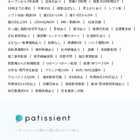
オープンから3年未満
定休日あり
実働7.5時間
残業月20時間以下
18時までの退社
午後出社
残業ほぼなし
早上がりあり
シフト制
シフト自由・相談OK
週1日からOK
週2・3日からOK
週4日以上OK
1日4h以内OK
9時～勤務OK
社保完備
引っ越し補助/住宅手当あり
昇給あり
賞与あり
残業代支給
交通費支給
正社員登用あり
講習費・コンテスト費サポート
社員割引あり
まかない・食事補助あり
転勤なし
車通勤OK
バイク通勤OK
自転車通勤OK
海外研修あり
社内研修あり
急募
未経験歓迎
第二新卒歓迎
若手積極採用
学歴不問
独立希望歓迎
異業種からの転職歓迎
Uターン・Iターン歓迎
副業・WワークOK
大学生・専門学生歓迎
ブランク明けOK
40代・50代活躍中
アルバイト入社OK
連休取得可能
月8回休み
年間休日105日以上
年間休日110日以上
日曜日休み
有給取得推奨
産休・育休取得実績あり
休日数選択OK
長期休暇あり
完全週休二日制
パティシエ、パン職人の選ぶ求人サイトNo.1