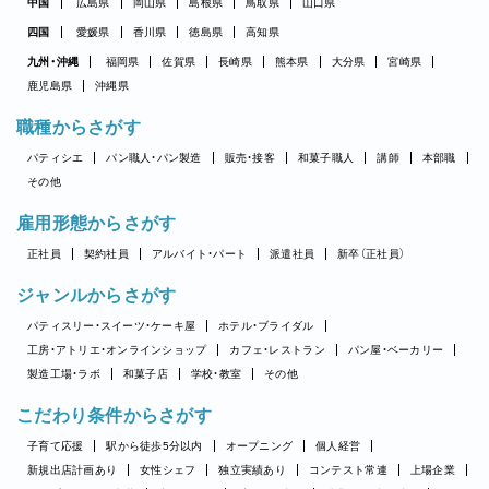
中国
広島県
岡山県
島根県
鳥取県
山口県
四国
愛媛県
香川県
徳島県
高知県
九州・沖縄
福岡県
佐賀県
長崎県
熊本県
大分県
宮崎県
鹿児島県
沖縄県
職種からさがす
パティシエ
パン職人・パン製造
販売・接客
和菓子職人
講師
本部職
その他
雇用形態からさがす
正社員
契約社員
アルバイト・パート
派遣社員
新卒（正社員）
ジャンルからさがす
パティスリー・スイーツ・ケーキ屋
ホテル・ブライダル
工房・アトリエ・オンラインショップ
カフェ・レストラン
パン屋・ベーカリー
製造工場・ラボ
和菓子店
学校・教室
その他
こだわり条件からさがす
子育て応援
駅から徒歩5分以内
オープニング
個人経営
新規出店計画あり
女性シェフ
独立実績あり
コンテスト常連
上場企業