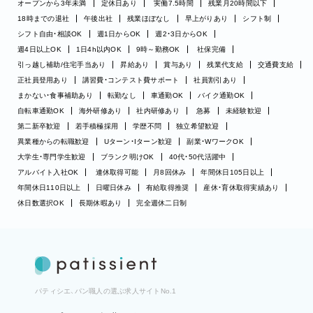
オープンから3年未満
定休日あり
実働7.5時間
残業月20時間以下
18時までの退社
午後出社
残業ほぼなし
早上がりあり
シフト制
シフト自由・相談OK
週1日からOK
週2・3日からOK
週4日以上OK
1日4h以内OK
9時～勤務OK
社保完備
引っ越し補助/住宅手当あり
昇給あり
賞与あり
残業代支給
交通費支給
正社員登用あり
講習費・コンテスト費サポート
社員割引あり
まかない・食事補助あり
転勤なし
車通勤OK
バイク通勤OK
自転車通勤OK
海外研修あり
社内研修あり
急募
未経験歓迎
第二新卒歓迎
若手積極採用
学歴不問
独立希望歓迎
異業種からの転職歓迎
Uターン・Iターン歓迎
副業・WワークOK
大学生・専門学生歓迎
ブランク明けOK
40代・50代活躍中
アルバイト入社OK
連休取得可能
月8回休み
年間休日105日以上
年間休日110日以上
日曜日休み
有給取得推奨
産休・育休取得実績あり
休日数選択OK
長期休暇あり
完全週休二日制
パティシエ、パン職人の選ぶ求人サイトNo.1