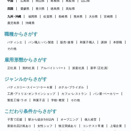
中国
広島県
岡山県
島根県
鳥取県
山口県
四国
愛媛県
香川県
徳島県
高知県
九州・沖縄
福岡県
佐賀県
長崎県
熊本県
大分県
宮崎県
鹿児島県
沖縄県
職種からさがす
パティシエ
パン職人・パン製造
販売・接客
和菓子職人
講師
本部職
その他
雇用形態からさがす
正社員
契約社員
アルバイト・パート
派遣社員
新卒（正社員）
ジャンルからさがす
パティスリー・スイーツ・ケーキ屋
ホテル・ブライダル
工房・アトリエ・オンラインショップ
カフェ・レストラン
パン屋・ベーカリー
製造工場・ラボ
和菓子店
学校・教室
その他
こだわり条件からさがす
子育て応援
駅から徒歩5分以内
オープニング
個人経営
新規出店計画あり
女性シェフ
独立実績あり
コンテスト常連
上場企業