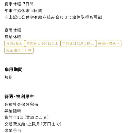
夏季休暇 7日間
年末年始休暇 3日間
※上記に公休や有給を組み合わせて連休取得も可能
慶弔休暇
有給休暇
月8回休み
年間休日105日以上
年間休日110日以上
長期休暇あり
完全週休二日制
雇用期間
無期
待遇・福利厚生
各種社会保険完備
昇給随時
賞与年1回（業績による）
交通費支給（上限月1万円まで）
残業手当