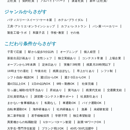
正社員
契約社員
アルバイト・パート
派遣社員
新卒（正社員）
ジャンルからさがす
パティスリー・スイーツ・ケーキ屋
ホテル・ブライダル
工房・アトリエ・オンラインショップ
カフェ・レストラン
パン屋・ベーカリー
製造工場・ラボ
和菓子店
学校・教室
その他
こだわり条件からさがす
子育て応援
駅から徒歩5分以内
オープニング
個人経営
新規出店計画あり
女性シェフ
独立実績あり
コンテスト常連
上場企業
オープンから3年未満
定休日あり
実働7.5時間
残業月20時間以下
18時までの退社
午後出社
残業ほぼなし
早上がりあり
シフト制
シフト自由・相談OK
週1日からOK
週2・3日からOK
週4日以上OK
1日4h以内OK
9時～勤務OK
社保完備
引っ越し補助/住宅手当あり
昇給あり
賞与あり
残業代支給
交通費支給
正社員登用あり
講習費・コンテスト費サポート
社員割引あり
まかない・食事補助あり
転勤なし
車通勤OK
バイク通勤OK
自転車通勤OK
海外研修あり
社内研修あり
急募
未経験歓迎
第二新卒歓迎
若手積極採用
学歴不問
独立希望歓迎
異業種からの転職歓迎
Uターン・Iターン歓迎
副業・WワークOK
大学生・専門学生歓迎
ブランク明けOK
40代・50代活躍中