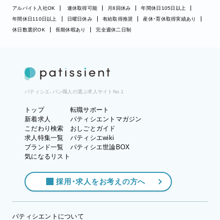
アルバイト入社OK
連休取得可能
月8回休み
年間休日105日以上
年間休日110日以上
日曜日休み
有給取得推奨
産休・育休取得実績あり
休日数選択OK
長期休暇あり
完全週休二日制
パティシエ、パン職人の選ぶ求人サイトNo.1
トップ
転職サポート
新着求人
パティシエントマガジン
こだわり検索
おしごとガイド
求人特集一覧
パティシエwiki
ブランド一覧
パティシエ世論BOX
気になるリスト
採用・求人をお考えの方へ
パティシエントについて