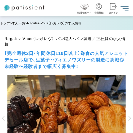
転職サポート
会員登録
ログイン
トップ
求人一覧
Regalez-Vous（レガレヴ）の求人情報
Regalez-Vous（レガレヴ） パン職人・パン製造／正社員の求人情
報
【完全週休2日・年間休日118日以上】鎌倉の人気アシェット
デセール店で、生菓子・ヴィエノワズリーの製造に挑戦◎
未経験〜経験者まで幅広く募集中！