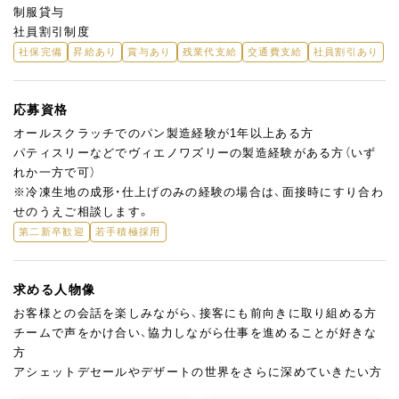
制服貸与
社員割引制度
社保完備
昇給あり
賞与あり
残業代支給
交通費支給
社員割引あり
応募資格
オールスクラッチでのパン製造経験が1年以上ある方
パティスリーなどでヴィエノワズリーの製造経験がある方（いず
れか一方で可）
※冷凍生地の成形・仕上げのみの経験の場合は、面接時にすり合わ
せのうえご相談します。
第二新卒歓迎
若手積極採用
求める人物像
お客様との会話を楽しみながら、接客にも前向きに取り組める方
チームで声をかけ合い、協力しながら仕事を進めることが好きな
方
アシェットデセールやデザートの世界をさらに深めていきたい方