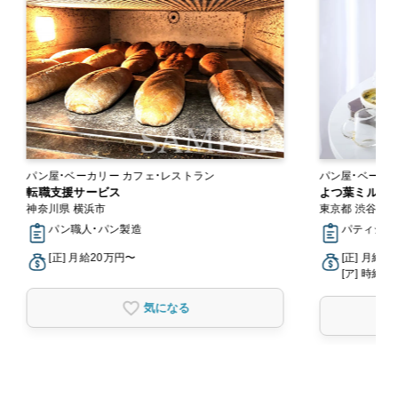
パン屋・ベーカリー カフェ・レストラン
転職支援サービス
よつ葉ミルク
神奈川県 横浜市
東京都 渋谷区
パン職人・パン製造
パティシエ
[正] 月給20万円〜
[正] 月給2
[ア] 時給1,
気になる