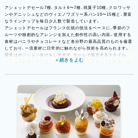
アシェットデセール7種、タルト6〜7種、焼菓子10種、クロワッサ
ンやデニッシュなどのヴィエノワズリー系パン10〜15種と、豊富
なラインナップを毎日少人数で製造しています。
アシェットデセールはフランス伝統の技法をベースに、季節のフ
ルーツや独創的なアレンジを加えた創作性の高い内容。使用する
食材はバニラやチョコレートなど各分野の最高品質のものを厳選
しており、一流素材に日常的に触れながら技術を高められます。
製造はポジション分けをしすぎず、チームで協力するスタイル。
メニューのアイデアはシェフが出し、試作はスタッフが主体とな
って進めていくので、現場でシェフのセンスと感性を直に学べま
す。
全国催事への出展もさらに積極化していく予定で、神奈川の枠を
超えて全国各地のお客様と出会う経験はパティシエ・パン職人と
しての大きなキャリア資産になります。