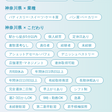
神奈川県 × 業種
パティスリー・スイーツ・ケーキ屋
パン屋・ベーカリー
神奈川県 × こだわり
駅から徒歩5分以内
個人経営
定休日あり
書類選考なし
責任者
経験者
未経験
アシェットデセール・パフェ
デニッシュペストリー
店舗運営・マネジメント
連休取得可能
月8回休み
年間休日105日以上
年間休日110日以上
有給取得推奨
長期休暇あり
完全週休二日制
早上がりあり
シフト制
週2・3日からOK
9時～勤務OK
急募
未経験歓迎
第二新卒歓迎
若手積極採用