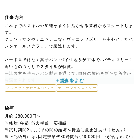
仕事内容
これまでのスキルや知識をすぐに活かせる業務からスタートしま
す。
クロワッサンやデニッシュなどヴィエノワズリーを中心としたパ
ンをオールスクラッチで製造します。
ハード系ではなく菓子パン・パイ生地系が主体で、パティスリーに
近いものづくりのスタイルが特徴。
一流素材を使ったパン製造を通じて、自分の技術を新たな角度か
ら深められます。
アシェットデセール・パフェ
デニッシュペストリー
月1回程度の全国催事では、会場でパンを焼きお客様と直接触れ合
う機会もあります。
将来的には出張先での製造・販売にもチャレンジできます。
給与
月給 280,000円〜
また、アシェットデセールや生菓子・焼菓子といった製菓の仕事に
※経験・年齢・能力考慮 応相談
も関わることができます。
※試用期間3ヶ月（その間の給与や待遇に変更はありません。）
やるかどうかは本人の希望次第で、製菓の経験がなくても問題あ
※上記給与には、固定残業代30時間分（46,000円～）が含まれてい