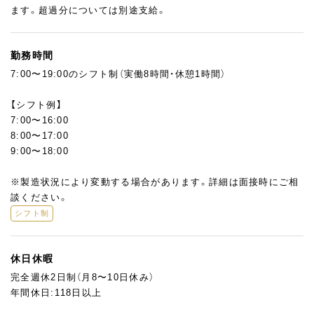
りません。
ます。超過分については別途支給。
「パンだけでなく、お菓子づくりにも挑戦してみたい」という方
は、入社後に少しずつ関わっていける環境が整っています。
勤務時間
7:00〜19:00のシフト制（実働8時間・休憩1時間）
【シフト例】
7:00〜16:00
8:00〜17:00
9:00〜18:00
※製造状況により変動する場合があります。詳細は面接時にご相
談ください。
シフト制
休日休暇
完全週休2日制（月8〜10日休み）
年間休日:118日以上