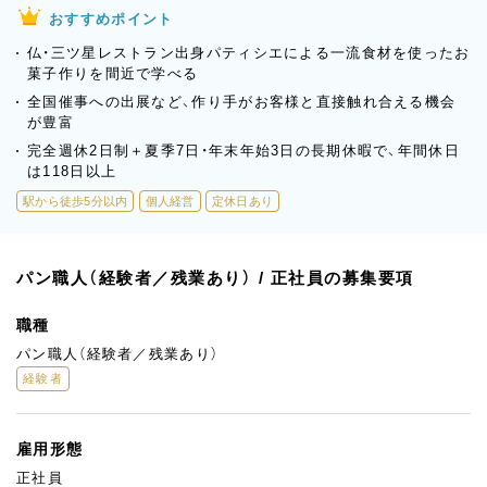
おすすめポイント
仏・三ツ星レストラン出身パティシエによる一流食材を使ったお
菓子作りを間近で学べる
全国催事への出展など、作り手がお客様と直接触れ合える機会
が豊富
完全週休2日制＋夏季7日・年末年始3日の長期休暇で、年間休日
は118日以上
駅から徒歩5分以内
個人経営
定休日あり
パン職人（経験者／残業あり） / 正社員の募集要項
職種
パン職人（経験者／残業あり）
経験者
雇用形態
正社員