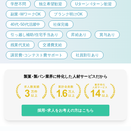
学歴不問
独立希望歓迎
Uターン・Iターン歓迎
副業・WワークOK
ブランク明けOK
40代・50代活躍中
社保完備
引っ越し補助/住宅手当あり
昇給あり
賞与あり
残業代支給
交通費支給
講習費・コンテスト費サポート
社員割引あり
製菓・製パン業界に特化した人材サービスだから
採用・求人をお考えの方はこちら