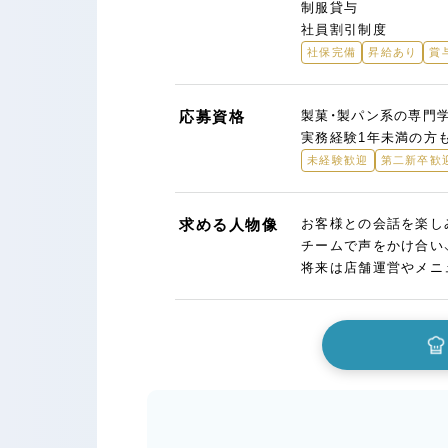
制服貸与
社員割引制度
社保完備
昇給あり
賞
応募資格
製菓・製パン系の専門
実務経験1年未満の方
未経験歓迎
第二新卒歓
求める人物像
お客様との会話を楽し
チームで声をかけ合い
将来は店舗運営やメニ