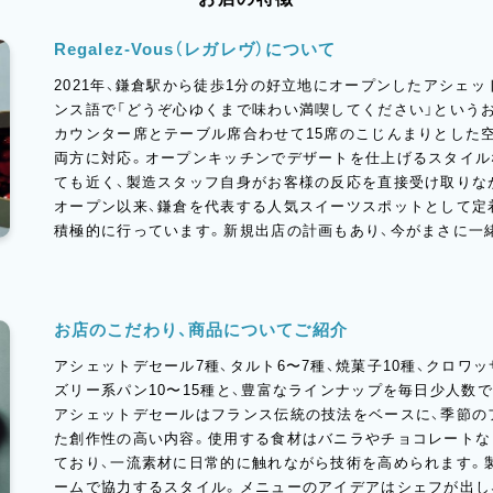
Regalez-Vous（レガレヴ）について
2021年、鎌倉駅から徒歩1分の好立地にオープンしたアシェ
ンス語で「どうぞ心ゆくまで味わい満喫してください」という
カウンター席とテーブル席合わせて15席のこじんまりとした
両方に対応。オープンキッチンでデザートを仕上げるスタイル
ても近く、製造スタッフ自身がお客様の反応を直接受け取りな
オープン以来、鎌倉を代表する人気スイーツスポットとして定
積極的に行っています。新規出店の計画もあり、今がまさに一
お店のこだわり、商品についてご紹介
アシェットデセール7種、タルト6〜7種、焼菓子10種、クロワ
ズリー系パン10〜15種と、豊富なラインナップを毎日少人数
アシェットデセールはフランス伝統の技法をベースに、季節の
た創作性の高い内容。使用する食材はバニラやチョコレートな
ており、一流素材に日常的に触れながら技術を高められます。
ームで協力するスタイル。メニューのアイデアはシェフが出し