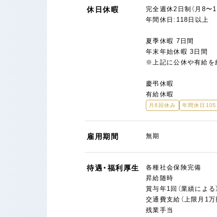
休日休暇
完全週休2日制（月8〜1
年間休日:118日以上
夏季休暇 7日間
年末年始休暇 3日間
※上記に公休や有給を
慶弔休暇
有給休暇
月8回休み
年間休日10
雇用期間
無期
待遇・福利厚生
各種社会保険完備
昇給随時
賞与年1回（業績による
交通費支給（上限月1万
残業手当