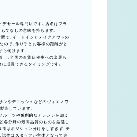
ットデセール専門店です。店名はフラ
おもてなしの意味を持ちます。
空間で、イートインとテイクアウトの
なので、作り手とお客様の距離がと
がら働けます。
着し、全国の百貨店催事への出展も
緒に成長できるタイミングです。
ッサンやデニッシュなどのヴィエノワ
で製造しています。
フルーツや独創的なアレンジを加え
ど各分野の最高品質のものを厳選し
製造はポジション分けをしすぎず、チ
、試作はスタッフが主体となって進