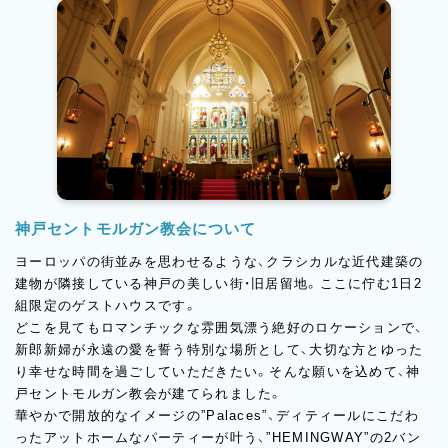
神戸セントモルガン教会について
ヨーロッパの街並みを思わせるような、クラシカルな近代建築の
建物が隣接している神戸の美しい街・旧居留地。ここに佇む1日2
組限定のゲストハウスです。
どこを見てもロマンチックな雰囲気漂う絶好のロケーションで、
新郎新婦が永遠の愛を誓う特別な場所として、大切な方とゆった
り幸せな時間を過ごしていただきたい。そんな願いを込めて、神
戸セントモルガン教会が建てられました。
華やかで開放的なイメージの”Palaces”、ディティールにこだわ
ったアットホームなパーティーが叶う、”HEMINGWAY”の2バン