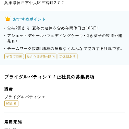
兵庫県神戸市中央区三宮町2-7-2
おすすめポイント
賞与2回あり・夏冬の連休を含め年間休日は106日！
アシェットデセール・ウェディングケーキ・引き菓子の製造や開
発も♪
チームワーク抜群！職種の垣根なくみんなで協力する社風です。
子育て応援
駅から徒歩5分以内
定休日あり
ブライダルパティシエ / 正社員の募集要項
職種
ブライダルパティシエ
経験者
雇用形態