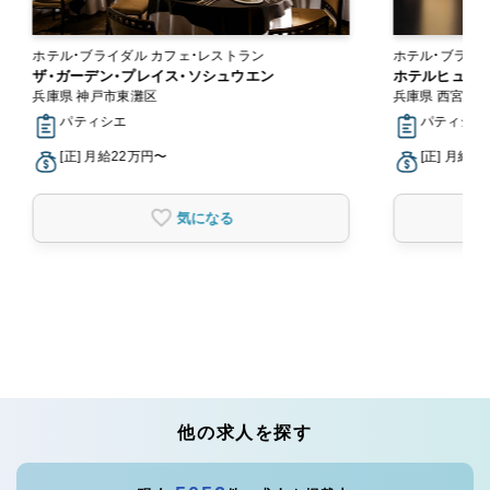
ホテル・ブライダル カフェ・レストラン
ザ・ガーデン・プレイス・ソシュウエン
ホテルヒュー
兵庫県 神戸市東灘区
兵庫県 西宮市
パティシエ
パティシエ
[正] 月給22万円〜
[正] 月給2
気になる
他の求人を探す