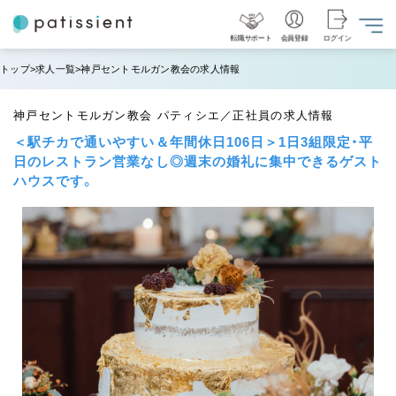
転職サポート
会員登録
ログイン
トップ
求人一覧
神戸セントモルガン教会の求人情報
神戸セントモルガン教会 パティシエ／正社員の求人情報
＜駅チカで通いやすい＆年間休日106日＞1日3組限定・平
日のレストラン営業なし◎週末の婚礼に集中できるゲスト
ハウスです。