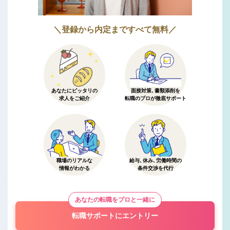
＼登録から内定まですべて無料／
あなたにピッタリの
面接対策、書類添削を
求人をご紹介
転職のプロが徹底サポート
職場のリアルな
給与、休み、労働時間の
情報がわかる
条件交渉を代行
あなたの転職をプロと一緒に
転職サポートにエントリー