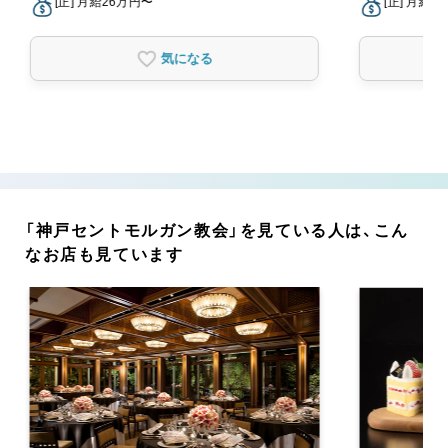
[正] 月給26万円〜
[正] 月給2
気になる
「神戸セントモルガン教会」を見ている人は、こん
なお店も見ています