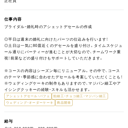
正社員
仕事内容
ブライダル・婚礼時のアシェットデセールの作成
◎平日は週末の婚礼に向けたパーツの仕込みを行います！
◎土日は一気に80皿近くのデセールを盛り付け。タイムスケジュ
ール通りにパーティーが進むことが大切なので、チームワーク重
視！前菜などの盛り付けもサポートしていただきます。
※コースの内容はシーズン毎にリニューアル。その中で、コース
のテーマ・季節感に合わせたデセールを考案していただくことも！
※ウェディングケーキの制作もありますので、マジパン細工やア
イシングクッキーの経験・スキルも活かせます。
アシェットデセール・パフェ
飴細工・チョコ細工・マジパン細工
ウェディング・オーダーケーキ
商品開発
給与