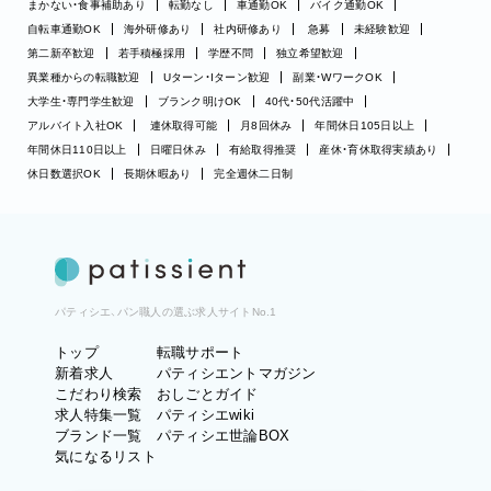
まかない・食事補助あり
転勤なし
車通勤OK
バイク通勤OK
自転車通勤OK
海外研修あり
社内研修あり
急募
未経験歓迎
第二新卒歓迎
若手積極採用
学歴不問
独立希望歓迎
異業種からの転職歓迎
Uターン・Iターン歓迎
副業・WワークOK
大学生・専門学生歓迎
ブランク明けOK
40代・50代活躍中
アルバイト入社OK
連休取得可能
月8回休み
年間休日105日以上
年間休日110日以上
日曜日休み
有給取得推奨
産休・育休取得実績あり
休日数選択OK
長期休暇あり
完全週休二日制
パティシエ、パン職人の選ぶ求人サイトNo.1
トップ
転職サポート
新着求人
パティシエントマガジン
こだわり検索
おしごとガイド
求人特集一覧
パティシエwiki
ブランド一覧
パティシエ世論BOX
気になるリスト