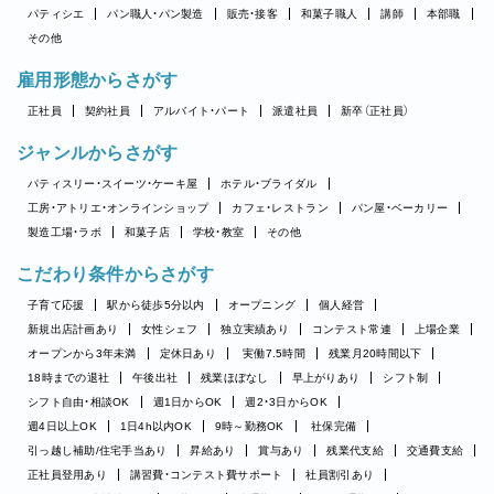
パティシエ
パン職人・パン製造
販売・接客
和菓子職人
講師
本部職
その他
雇用形態からさがす
正社員
契約社員
アルバイト・パート
派遣社員
新卒（正社員）
ジャンルからさがす
パティスリー・スイーツ・ケーキ屋
ホテル・ブライダル
工房・アトリエ・オンラインショップ
カフェ・レストラン
パン屋・ベーカリー
製造工場・ラボ
和菓子店
学校・教室
その他
こだわり条件からさがす
子育て応援
駅から徒歩5分以内
オープニング
個人経営
新規出店計画あり
女性シェフ
独立実績あり
コンテスト常連
上場企業
オープンから3年未満
定休日あり
実働7.5時間
残業月20時間以下
18時までの退社
午後出社
残業ほぼなし
早上がりあり
シフト制
シフト自由・相談OK
週1日からOK
週2・3日からOK
週4日以上OK
1日4h以内OK
9時～勤務OK
社保完備
引っ越し補助/住宅手当あり
昇給あり
賞与あり
残業代支給
交通費支給
正社員登用あり
講習費・コンテスト費サポート
社員割引あり