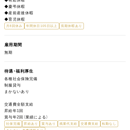
◆有給休暇
◆慶弔休暇
◆産前産後休暇
◆育児休暇
月8回休み
年間休日105日以上
長期休暇あり
雇用期間
無期
待遇・福利厚生
各種社会保険完備
制服貸与
まかないあり
交通費全額支給
昇給年1回
賞与年2回（業績による）
社保完備
昇給あり
賞与あり
残業代支給
交通費支給
転勤なし