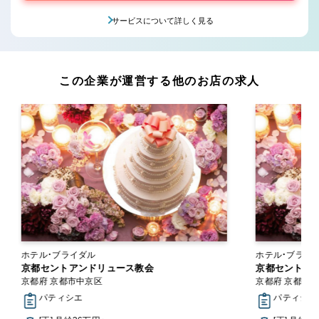
サービスについて詳しく見る
この企業が運営する他のお店の求人
ホテル・ブライダル
ホテル・ブライ
京都セントアンドリュース教会
京都セントア
京都府 京都市中京区
京都府 京都市
パティシエ
パティシエ