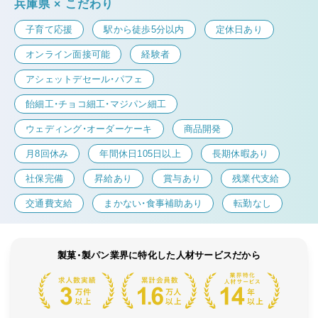
兵庫県 × こだわり
子育て応援
駅から徒歩5分以内
定休日あり
オンライン面接可能
経験者
アシェットデセール・パフェ
飴細工・チョコ細工・マジパン細工
ウェディング・オーダーケーキ
商品開発
月8回休み
年間休日105日以上
長期休暇あり
社保完備
昇給あり
賞与あり
残業代支給
交通費支給
まかない・食事補助あり
転勤なし
製菓・製パン業界に特化した人材サービスだから