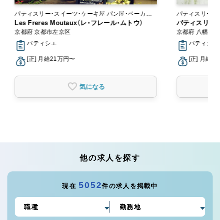
パティスリー・スイーツ・ケーキ屋 パン屋・ベーカリ
パティスリー・スイーツ
ー
Les Freres Moutaux（レ・フレール・ムトウ）
ン
パティスリー・
京都府 京都市左京区
京都府 八幡市
パティシエ
パティシエ,
[正] 月給21万円〜
[正] 月給2
気になる
他の求人を探す
5052
現在
件の求人を掲載中