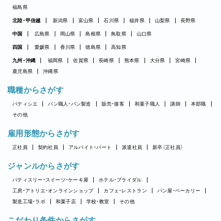
福島県
北陸・甲信越
新潟県
富山県
石川県
福井県
山梨県
長野県
中国
広島県
岡山県
島根県
鳥取県
山口県
四国
愛媛県
香川県
徳島県
高知県
九州・沖縄
福岡県
佐賀県
長崎県
熊本県
大分県
宮崎県
鹿児島県
沖縄県
職種からさがす
パティシエ
パン職人・パン製造
販売・接客
和菓子職人
講師
本部職
その他
雇用形態からさがす
正社員
契約社員
アルバイト・パート
派遣社員
新卒（正社員）
ジャンルからさがす
パティスリー・スイーツ・ケーキ屋
ホテル・ブライダル
工房・アトリエ・オンラインショップ
カフェ・レストラン
パン屋・ベーカリー
製造工場・ラボ
和菓子店
学校・教室
その他
こだわり条件からさがす