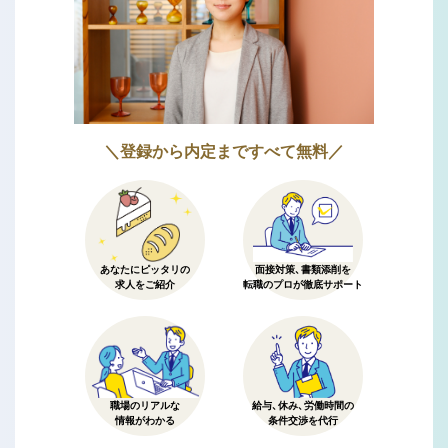
＼登録から内定まですべて無料／
あなたにピッタリの
面接対策、書類添削を
求人をご紹介
転職のプロが徹底サポート
職場のリアルな
給与、休み、労働時間の
情報がわかる
条件交渉を代行