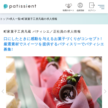
転職サポート
会員登録
ログイン
トップ
求人一覧
町家菓子工房凡蔵の求人情報
町家菓子工房凡蔵 パティシエ／正社員の求人情報
口にしたときに感動を与えるお菓子づくりがコンセプト！
厳選素材でスイーツを提供するパティスリーでパティシエ
募集！