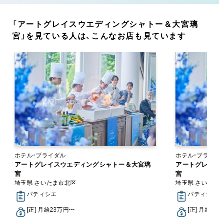
「アートグレイスウエディングシャトー＆大宮璃
宮」を見ている人は、こんなお店も見ています
ホテル・ブライダル
ホテル・ブライ
アートグレイスウエディングシャトー＆大宮璃
アートグレイ
宮
宮
埼玉県 さいたま市北区
埼玉県 さいた
パティシエ
パティシエ
[正] 月給23万円〜
[正] 月給2