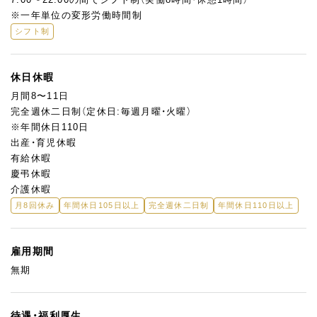
◎企画・提案力も活かせる
※一年単位の変形労働時間制
アフタヌーンティーや季節イベントに向けたデザートの企画・監
シフト制
修にも参加可能。
パティシエとしての経験をベースに、“チームでブランドを育て
る”立場としても力を発揮していただけます。
休日休暇
月間8〜11日
完全週休二日制（定休日:毎週月曜・火曜）
※年間休日110日
出産・育児休暇
有給休暇
慶弔休暇
介護休暇
月8回休み
年間休日105日以上
完全週休二日制
年間休日110日以上
雇用期間
無期
待遇・福利厚生