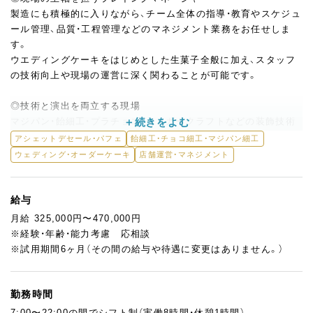
製造にも積極的に入りながら、チーム全体の指導・教育やスケジュ
ール管理、品質・工程管理などのマネジメント業務をお任せしま
す。
ウエディングケーキをはじめとした生菓子全般に加え、スタッフ
の技術向上や現場の運営に深く関わることが可能です。
◎技術と演出を両立する現場
マジパン・飴細工・プラチョコ・シュガークラフトなどの装飾技術
に触れながら、披露宴という特別な場にふさわしい“演出としての
アシェットデセール・パフェ
飴細工・チョコ細工・マジパン細工
デザート”づくりに挑めます。
ウェディング・オーダーケーキ
店舗運営・マネジメント
大量製造と個別対応のバランスが求められる、応用力のあるポジ
ションです。
給与
◎お客様の笑顔が仕事の成果に
月給 325,000円〜470,000円
パティシエがデザートを直接提供する場面もあり、お客様のリア
※経験・年齢・能力考慮 応相談
クションをその場で受け取ることができます。
※試用期間6ヶ月（その間の給与や待遇に変更はありません。）
現場感覚を大切にしながら、チームとともに高品質なデザートを
つくり上げていく。
そんな喜びを実感できる現場です。
勤務時間
7:00〜22:00の間でシフト制（実働8時間・休憩1時間）