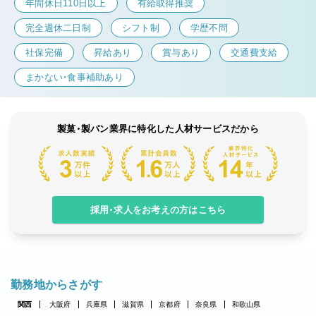
年間休日110日以上
有給取得推奨
完全週休二日制
シフト制
学歴不問
社保完備
昇給あり
賞与あり
交通費支給
まかない・食事補助あり
製菓・製パン業界に特化した人材サービスだから
採用・求人をお考えの方はこちら
勤務地からさがす
関西
大阪府
兵庫県
滋賀県
京都府
奈良県
和歌山県