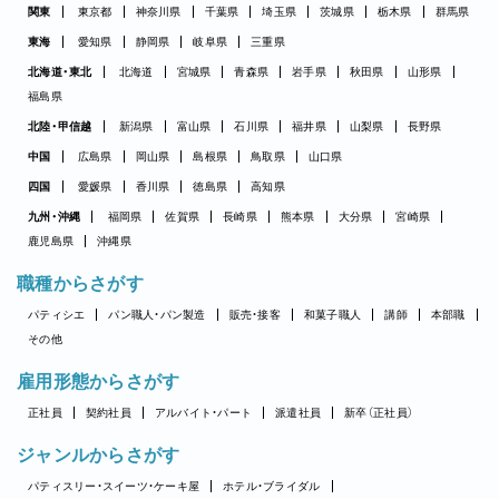
関東
東京都
神奈川県
千葉県
埼玉県
茨城県
栃木県
群馬県
東海
愛知県
静岡県
岐阜県
三重県
北海道・東北
北海道
宮城県
青森県
岩手県
秋田県
山形県
福島県
北陸・甲信越
新潟県
富山県
石川県
福井県
山梨県
長野県
中国
広島県
岡山県
島根県
鳥取県
山口県
四国
愛媛県
香川県
徳島県
高知県
九州・沖縄
福岡県
佐賀県
長崎県
熊本県
大分県
宮崎県
鹿児島県
沖縄県
職種からさがす
パティシエ
パン職人・パン製造
販売・接客
和菓子職人
講師
本部職
その他
雇用形態からさがす
正社員
契約社員
アルバイト・パート
派遣社員
新卒（正社員）
ジャンルからさがす
パティスリー・スイーツ・ケーキ屋
ホテル・ブライダル