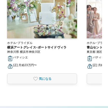
ホテル・ブライダル
ホテル・ブライ
横浜アートグレイス・ポートサイドヴィラ
青山セントグ
神奈川県 横浜市神奈川区
東京都 港区
パティシエ
パティシエ
[正] 月給23万円〜
[正] 月給2
気になる