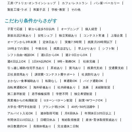
工房・アトリエ・オンラインショップ
カフェ・レストラン
パン屋・ベーカリー
製造工場・ラボ
和菓子店
学校・教室
その他
こだわり条件からさがす
子育て応援
駅から徒歩5分以内
オープニング
個人経営
新規出店計画あり
女性シェフ
独立実績あり
コンテスト常連
上場企業
オープンから3年未満
定休日あり
実働7.5時間
残業月20時間以下
18時までの退社
午後出社
残業ほぼなし
早上がりあり
シフト制
シフト自由・相談OK
週1日からOK
週2・3日からOK
週4日以上OK
1日4h以内OK
9時～勤務OK
社保完備
引っ越し補助/住宅手当あり
昇給あり
賞与あり
残業代支給
交通費支給
正社員登用あり
講習費・コンテスト費サポート
社員割引あり
まかない・食事補助あり
転勤なし
車通勤OK
バイク通勤OK
自転車通勤OK
海外研修あり
社内研修あり
急募
未経験歓迎
第二新卒歓迎
若手積極採用
学歴不問
独立希望歓迎
異業種からの転職歓迎
Uターン・Iターン歓迎
副業・WワークOK
大学生・専門学生歓迎
ブランク明けOK
40代・50代活躍中
アルバイト入社OK
連休取得可能
月8回休み
年間休日105日以上
年間休日110日以上
日曜日休み
有給取得推奨
産休・育休取得実績あり
休日数選択OK
長期休暇あり
完全週休二日制