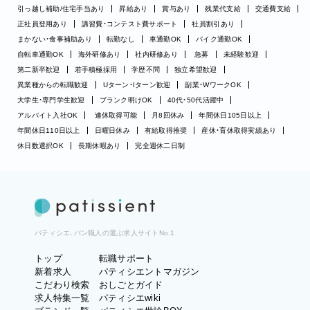
引っ越し補助/住宅手当あり
昇給あり
賞与あり
残業代支給
交通費支給
正社員登用あり
講習費・コンテスト費サポート
社員割引あり
まかない・食事補助あり
転勤なし
車通勤OK
バイク通勤OK
自転車通勤OK
海外研修あり
社内研修あり
急募
未経験歓迎
第二新卒歓迎
若手積極採用
学歴不問
独立希望歓迎
異業種からの転職歓迎
Uターン・Iターン歓迎
副業・WワークOK
大学生・専門学生歓迎
ブランク明けOK
40代・50代活躍中
アルバイト入社OK
連休取得可能
月8回休み
年間休日105日以上
年間休日110日以上
日曜日休み
有給取得推奨
産休・育休取得実績あり
休日数選択OK
長期休暇あり
完全週休二日制
パティシエ、パン職人の選ぶ求人サイトNo.1
トップ
転職サポート
新着求人
パティシエントマガジン
こだわり検索
おしごとガイド
求人特集一覧
パティシエwiki