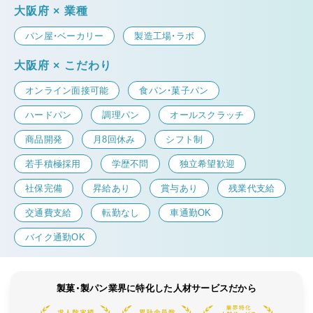
大阪府 × 業種
パン屋・ベーカリー
製造工場・ラボ
大阪府 × こだわり
オンライン面接可能
食パン・菓子パン
ハードパン
調理パン
オールスクラッチ
商品開発
月8回休み
シフト制
若手積極採用
学歴不問
独立希望歓迎
社保完備
昇給あり
賞与あり
残業代支給
交通費支給
転勤なし
車通勤OK
バイク通勤OK
製菓・製パン業界に特化した人材サービスだから