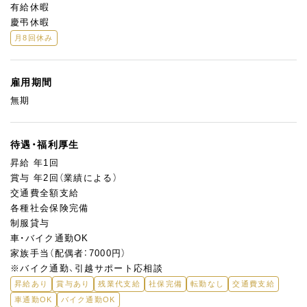
有給休暇
慶弔休暇
月8回休み
雇用期間
無期
待遇・福利厚生
昇給 年1回
賞与 年2回（業績による）
交通費全額支給
各種社会保険完備
制服貸与
車・バイク通勤OK
家族手当（配偶者：7000円）
※バイク通勤、引越サポート応相談
昇給あり
賞与あり
残業代支給
社保完備
転勤なし
交通費支給
車通勤OK
バイク通勤OK