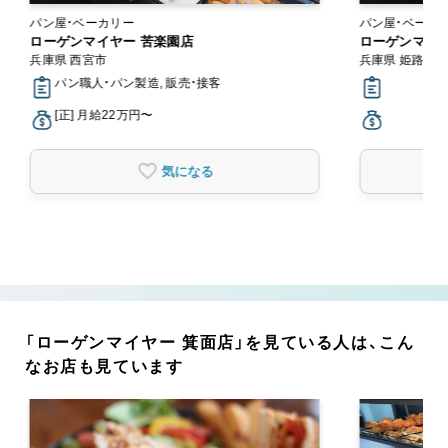
パン屋・ベーカリー
パン屋・ベーカ
ローゲンマイヤー 苦楽園店
ローゲンマイ
兵庫県 西宮市
兵庫県 姫路市
パン職人・パン製造, 販売・接客
[正] 月給22万円〜
気になる
「ローゲンマイヤー 箕面店」を見ている人は、こん
なお店も見ています