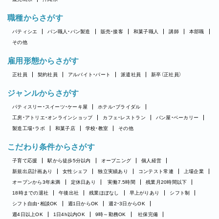
職種からさがす
パティシエ
パン職人・パン製造
販売・接客
和菓子職人
講師
本部職
その他
雇用形態からさがす
正社員
契約社員
アルバイト・パート
派遣社員
新卒（正社員）
ジャンルからさがす
パティスリー・スイーツ・ケーキ屋
ホテル・ブライダル
工房・アトリエ・オンラインショップ
カフェ・レストラン
パン屋・ベーカリー
製造工場・ラボ
和菓子店
学校・教室
その他
こだわり条件からさがす
子育て応援
駅から徒歩5分以内
オープニング
個人経営
新規出店計画あり
女性シェフ
独立実績あり
コンテスト常連
上場企業
オープンから3年未満
定休日あり
実働7.5時間
残業月20時間以下
18時までの退社
午後出社
残業ほぼなし
早上がりあり
シフト制
シフト自由・相談OK
週1日からOK
週2・3日からOK
週4日以上OK
1日4h以内OK
9時～勤務OK
社保完備