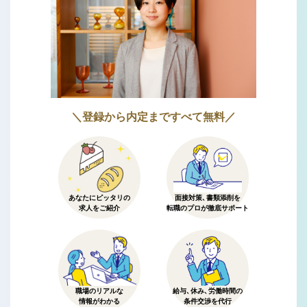
＼登録から内定まですべて無料／
あなたにピッタリの
面接対策、書類添削を
求人をご紹介
転職のプロが徹底サポート
職場のリアルな
給与、休み、労働時間の
情報がわかる
条件交渉を代行