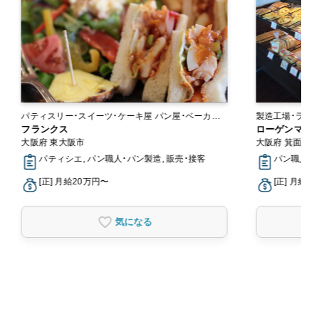
パティスリー・スイーツ・ケーキ屋 パン屋・ベーカリ
ー
フランクス
ローゲンマイヤ
大阪府 東大阪市
大阪府 箕面市
パティシエ, パン職人・パン製造, 販売・接客
パン職人・パ
[正] 月給20万円〜
[正] 月給2
気になる