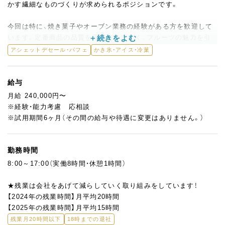
かす繊細なものづくりが求められるポジションです。
今回は特に、焼き菓子やオーブン業務の経験がある方を歓迎して
います。定番商品の品質を守るだけでなく、フルーツの魅力を引
き出す新しいお菓子の提案や試作にも、ぜひ積極的に関わってい
アシェットデセール・パフェ
かき氷・アイス・冷菓
ただきたいと考えています。
入社後は、先輩と一緒に実務を通して慣れていくスタイルなので、
給与
転職が初めての方もご安心ください。
月給 240,000円〜
経験を活かしながら「果物のおいしさをお菓子で届ける」やりがい
※経験・能力考慮 応相談
を、京橋千疋屋で一緒に実感してみませんか？
※試用期間6ヶ月（その間の給与や待遇に変更はありません。）
勤務時間
8:00～17:00（実働8時間・休憩1時間）
★残業は会社をあげて減らしていく取り組みをしています！
【2024年の残業時間】月平均20時間
【2025年の残業時間】月平均15時間
残業月20時間以下
18時までの退社