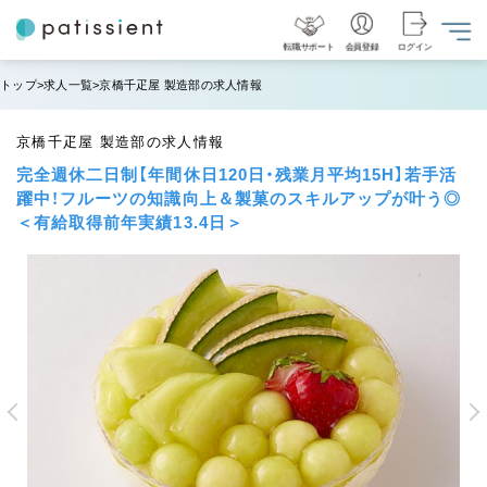
転職サポート
会員登録
ログイン
トップ
求人一覧
京橋千疋屋 製造部の求人情報
京橋千疋屋 製造部の求人情報
完全週休二日制【年間休日120日・残業月平均15H】若手活
躍中！フルーツの知識向上＆製菓のスキルアップが叶う◎
＜有給取得前年実績13.4日＞