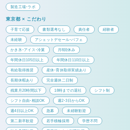
製造工場・ラボ
東京都 × こだわり
子育て応援
書類選考なし
責任者
経験者
未経験
アシェットデセール・パフェ
かき氷・アイス・冷菓
月8回休み
年間休日105日以上
年間休日110日以上
有給取得推奨
産休・育休取得実績あり
長期休暇あり
完全週休二日制
残業月20時間以下
18時までの退社
シフト制
シフト自由・相談OK
週2・3日からOK
週4日以上OK
急募
未経験歓迎
第二新卒歓迎
若手積極採用
学歴不問