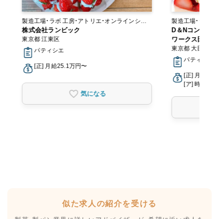
製造工場・ラボ 工房・アトリエ・オンラインショ
製造工場・ラボ
ップ
株式会社ランビック
D＆Nコンフェ
東京都 江東区
ワークス田園調
東京都 大田区
パティシエ
パティシエ
[正] 月給25.1万円〜
[正] 月給22
[ア] 時給1,2
気になる
似た求人の紹介を受ける