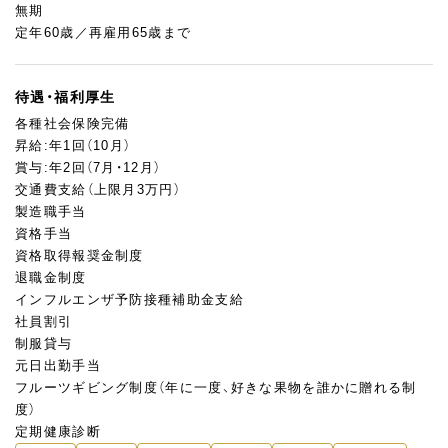
無期
定年60歳／再雇用65歳まで
待遇・福利厚生
各種社会保険完備
昇給:年1回（10月）
賞与:年2回（7月・12月）
交通費支給（上限月3万円）
製造職手当
資格手当
資格取得報奨金制度
退職金制度
インフルエンザ予防接種補助金支給
社員割引
制服貸与
元日出勤手当
フルーツギビング制度（年に一度、好きな果物を誰かに贈れる制
度）
定期健康診断