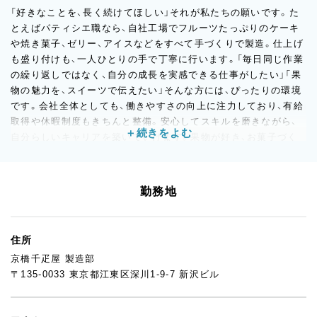
「好きなことを、長く続けてほしい」それが私たちの願いです。た
とえばパティシエ職なら、自社工場でフルーツたっぷりのケーキ
や焼き菓子、ゼリー、アイスなどをすべて手づくりで製造。仕上げ
も盛り付けも、一人ひとりの手で丁寧に行います。「毎日同じ作業
の繰り返しではなく、自分の成長を実感できる仕事がしたい」「果
物の魅力を、スイーツで伝えたい」そんな方には、ぴったりの環境
です。会社全体としても、働きやすさの向上に注力しており、有給
取得や休暇制度もきちんと整備。安心してスキルを磨きながら、
自分らしいキャリアを築いていけます。果物が好き、お菓子づく
りが好き、という気持ちを大切に、私たちと一緒に歩んでいきませ
んか？たくさんのご応募をお待ちしています。
勤務地
住所
京橋千疋屋 製造部
〒135-0033 東京都江東区深川1-9-7 新沢ビル