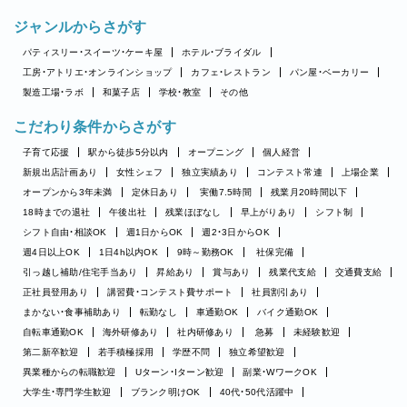
ジャンルからさがす
パティスリー・スイーツ・ケーキ屋
ホテル・ブライダル
工房・アトリエ・オンラインショップ
カフェ・レストラン
パン屋・ベーカリー
製造工場・ラボ
和菓子店
学校・教室
その他
こだわり条件からさがす
子育て応援
駅から徒歩5分以内
オープニング
個人経営
新規出店計画あり
女性シェフ
独立実績あり
コンテスト常連
上場企業
オープンから3年未満
定休日あり
実働7.5時間
残業月20時間以下
18時までの退社
午後出社
残業ほぼなし
早上がりあり
シフト制
シフト自由・相談OK
週1日からOK
週2・3日からOK
週4日以上OK
1日4h以内OK
9時～勤務OK
社保完備
引っ越し補助/住宅手当あり
昇給あり
賞与あり
残業代支給
交通費支給
正社員登用あり
講習費・コンテスト費サポート
社員割引あり
まかない・食事補助あり
転勤なし
車通勤OK
バイク通勤OK
自転車通勤OK
海外研修あり
社内研修あり
急募
未経験歓迎
第二新卒歓迎
若手積極採用
学歴不問
独立希望歓迎
異業種からの転職歓迎
Uターン・Iターン歓迎
副業・WワークOK
大学生・専門学生歓迎
ブランク明けOK
40代・50代活躍中