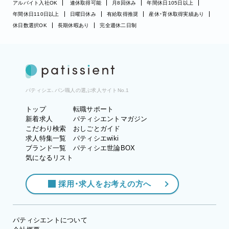
アルバイト入社OK
連休取得可能
月8回休み
年間休日105日以上
年間休日110日以上
日曜日休み
有給取得推奨
産休・育休取得実績あり
休日数選択OK
長期休暇あり
完全週休二日制
パティシエ、パン職人の選ぶ求人サイトNo.1
トップ
転職サポート
新着求人
パティシエントマガジン
こだわり検索
おしごとガイド
求人特集一覧
パティシエwiki
ブランド一覧
パティシエ世論BOX
気になるリスト
採用・求人をお考えの方へ
パティシエントについて