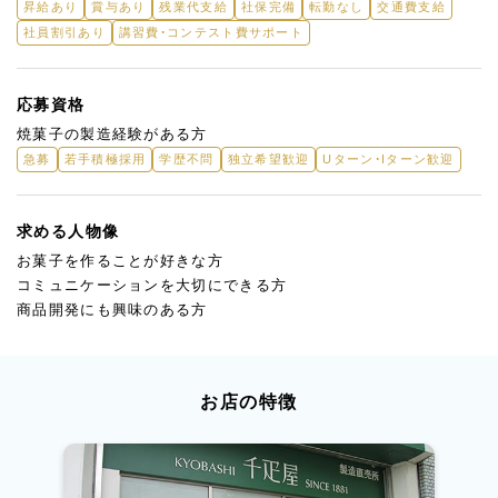
昇給あり
賞与あり
残業代支給
社保完備
転勤なし
交通費支給
社員割引あり
講習費・コンテスト費サポート
応募資格
焼菓子の製造経験がある方
急募
若手積極採用
学歴不問
独立希望歓迎
Uターン・Iターン歓迎
求める人物像
お菓子を作ることが好きな方
コミュニケーションを大切にできる方
商品開発にも興味のある方
お店の特徴