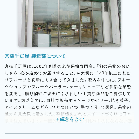
京橋千疋屋 製造部について
京橋千疋屋は、1881年創業の老舗果物専門店。「旬の果物のおい
しさを、心を込めてお届けすること」を大切に、140年以上にわた
りフルーツと真摯に向き合ってきました。都内を中心に、フルー
ツショップやフルーツパーラー、ケーキショップなど多彩な業態
を展開し、贈り物やご褒美にふさわしい上質な商品をご提供して
います。製造部では、自社で販売するケーキやゼリー、焼き菓子、
アイスクリームなどを、ひとつひとつ「手づくり」で製造。果物の
魅力を最大限に活かした、季節感あふれるスイーツづくりに日々
取り組んでいます。一般的なケーキ店とは比べものにならないほ
ど幅広い果物を扱い、同じ商品を繰り返し丁寧に作り込むことで、
自然と技術がどんどん磨かれていく環境です。