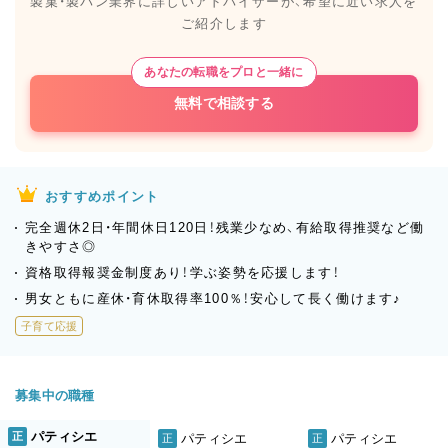
製菓・製パン業界に詳しいアドバイザーが、
希望に近い求人を
ご紹介します
あなたの転職をプロと一緒に
無料で相談する
おすすめポイント
完全週休2日・年間休日120日！残業少なめ、有給取得推奨など働
きやすさ◎
資格取得報奨金制度あり！学ぶ姿勢を応援します！
男女ともに産休・育休取得率100％！安心して長く働けます♪
子育て応援
募集中の職種
パティシエ
正
パティシエ
パティシエ
正
正