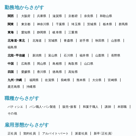
勤務地からさがす
関西
大阪府
兵庫県
滋賀県
京都府
奈良県
和歌山県
関東
東京都
神奈川県
千葉県
埼玉県
茨城県
栃木県
群馬県
東海
愛知県
静岡県
岐阜県
三重県
北海道・東北
北海道
宮城県
青森県
岩手県
秋田県
山形県
福島県
北陸・甲信越
新潟県
富山県
石川県
福井県
山梨県
長野県
中国
広島県
岡山県
島根県
鳥取県
山口県
四国
愛媛県
香川県
徳島県
高知県
九州・沖縄
福岡県
佐賀県
長崎県
熊本県
大分県
宮崎県
鹿児島県
沖縄県
職種からさがす
パティシエ
パン職人・パン製造
販売・接客
和菓子職人
講師
本部職
その他
雇用形態からさがす
正社員
契約社員
アルバイト・パート
派遣社員
新卒（正社員）