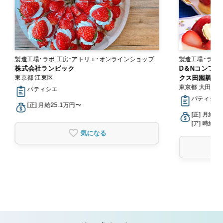
製造工場・ラボ 工房・アトリエ・オンラインショップ
製造工場・ラボ
株式会社ランビック
D＆Nコンフェ
東京都 江東区
クス田園調布
東京都 大田区
パティシエ
パティシエ
[正] 月給25.1万円〜
[正] 月給2
[ア] 時給1,
気になる