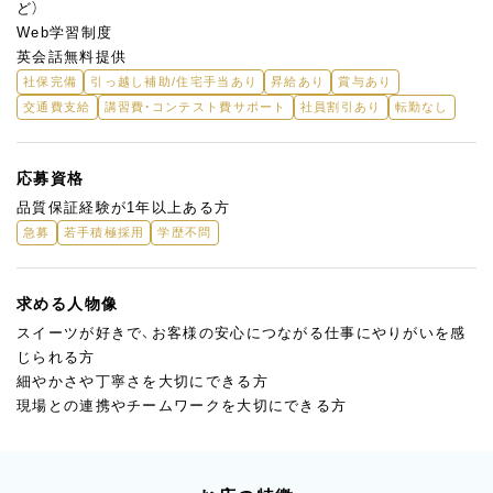
ど）
Web学習制度
英会話無料提供
社保完備
引っ越し補助/住宅手当あり
昇給あり
賞与あり
交通費支給
講習費・コンテスト費サポート
社員割引あり
転勤なし
応募資格
品質保証経験が1年以上ある方
急募
若手積極採用
学歴不問
求める人物像
スイーツが好きで、お客様の安心につながる仕事にやりがいを感
じられる方
細やかさや丁寧さを大切にできる方
現場との連携やチームワークを大切にできる方