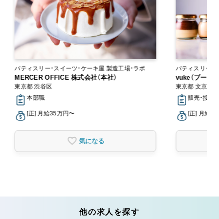
パティスリー・スイーツ・ケーキ屋 製造工場・ラボ
パティスリー・
MERCER OFFICE 株式会社（本社）
vuke（ブーケ）
東京都 渋谷区
東京都 文京区
本部職
販売・接客,
[正] 月給35万円〜
[正] 月給2
気になる
他の求人を探す