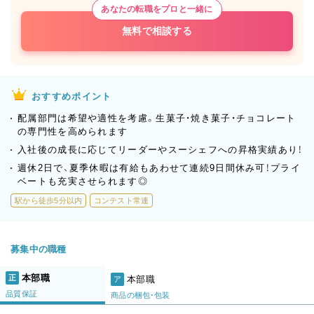
あなたの転職をプロと一緒に
無料で相談する
おすすめポイント
配属部門は希望や適性を考慮。生菓子・焼き菓子・チョコレート
の専門性を高められます
入社後の成長に応じてリーダーやスーシェフへの昇格実績あり！
週休2日で、夏季休暇は有給もあわせて連続9日間休み可！プライ
ベートも充実させられます◎
駅から徒歩5分以内
コンテスト常連
募集中の職種
本部職
正
本部職
ア
品質保証
商品の梱包・包装