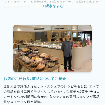
ワインやコーヒーも併設販売。お客さまに“幸せ”を届ける多彩な
品揃えが魅力です。
店舗は小竹向原本店、中目黒店、麻布台ヒルズ店の3店舗。さらに
は美味しい商品を全国のお客様に届けるべく、催事出店を積極展
開。阪急うめだ本店や伊勢丹新宿をはじめ、2025年のバレンタイ
ン期には全国12か所の百貨店催事に出店し、大きな反響を呼びま
した。
お店のこだわり、商品についてご紹介
世界大会で評価されたサントスシェフのレシピをもとに、すべて
の商品を自社工房で手づくりしています。生菓子・焼菓子・チョコ
レート・パンの4部門に分かれ、各ジャンルの専門スタッフが高品
質なスイーツを日々製造。