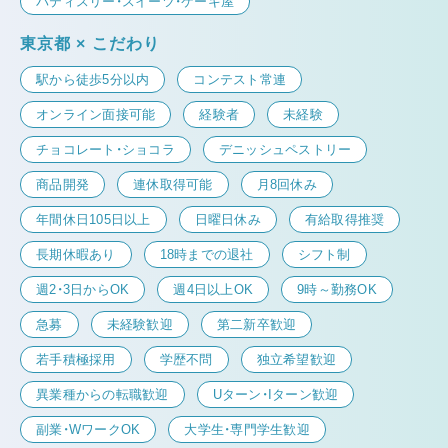
パティスリー・スイーツ・ケーキ屋
東京都 × こだわり
駅から徒歩5分以内
コンテスト常連
オンライン面接可能
経験者
未経験
チョコレート・ショコラ
デニッシュペストリー
商品開発
連休取得可能
月8回休み
年間休日105日以上
日曜日休み
有給取得推奨
長期休暇あり
18時までの退社
シフト制
週2・3日からOK
週4日以上OK
9時～勤務OK
急募
未経験歓迎
第二新卒歓迎
若手積極採用
学歴不問
独立希望歓迎
異業種からの転職歓迎
Uターン・Iターン歓迎
副業・WワークOK
大学生・専門学生歓迎