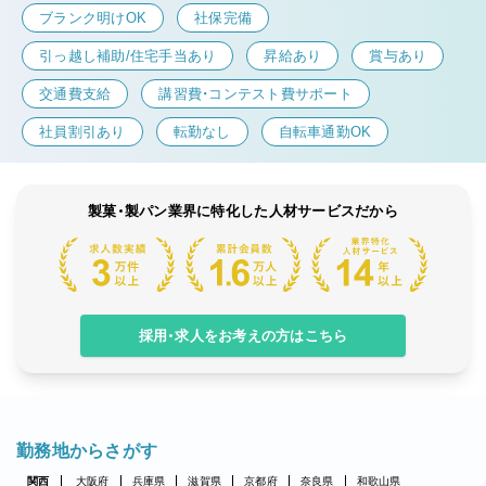
ブランク明けOK
社保完備
引っ越し補助/住宅手当あり
昇給あり
賞与あり
交通費支給
講習費・コンテスト費サポート
社員割引あり
転勤なし
自転車通勤OK
製菓・製パン業界に特化した人材サービスだから
採用・求人をお考えの方はこちら
勤務地からさがす
関西
大阪府
兵庫県
滋賀県
京都府
奈良県
和歌山県