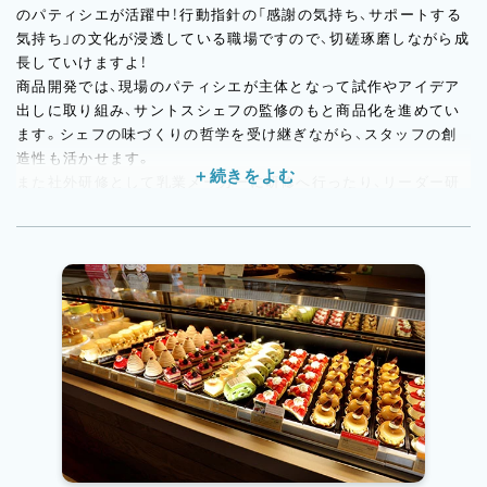
のパティシエが活躍中！行動指針の「感謝の気持ち、サポートする
気持ち」の文化が浸透している職場ですので、切磋琢磨しながら成
長していけますよ！
商品開発では、現場のパティシエが主体となって試作やアイデア
出しに取り組み、サントスシェフの監修のもと商品化を進めてい
ます。シェフの味づくりの哲学を受け継ぎながら、スタッフの創
造性も活かせます。
また社外研修として乳業メーカーに研修へ行ったり、リーダー研
修でマネジメントに関して学べたり、学べる環境や制度がしっか
り整っています。
特に入社後3ヶ月は、しっかりとした育成プログラムが組まれてお
り、日々のOJTや面談を通して、しっかりサポートします。