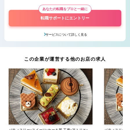
あなたの転職をプロと一緒に
転職サポートにエントリー
サービスについて詳しく見る
この企業が運営する他のお店の求人
パティスリー・スイーツ・ケーキ屋 工房・アトリエ・オ
パティスリー・スイーツ・