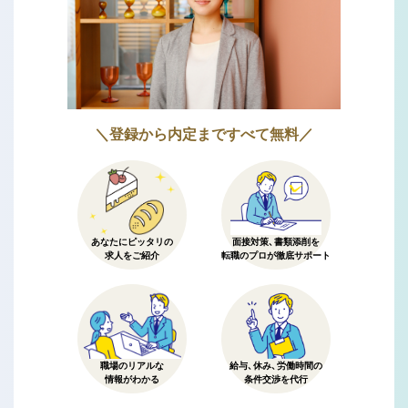
＼登録から内定まですべて無料／
あなたにピッタリの
面接対策、書類添削を
求人をご紹介
転職のプロが徹底サポート
職場のリアルな
給与、休み、労働時間の
情報がわかる
条件交渉を代行