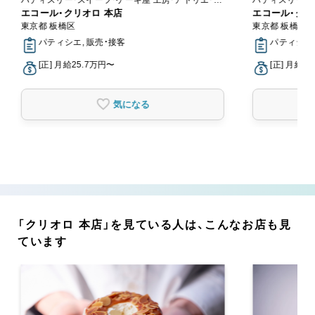
ンラインショップ
エコール・クリオロ 本店
ンラインショッ
エコール・クリ
東京都 板橋区
東京都 板橋区
パティシエ, 販売・接客
パティシエ,
[正] 月給25.7万円〜
[正] 月給2
気になる
「クリオロ 本店」を見ている人は、こんなお店も見
ています