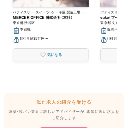
パティスリー・スイーツ・ケーキ屋 製造工場・ラ
パティスリー・ス
ボ
MERCER OFFICE 株式会社（本社）
vuke（ブーケ）
東京都 渋谷区
東京都 文京区
本部職
販売・接客, 
[正] 月給35万円〜
[正] 月給28
気になる
似た求人の紹介を受ける
製菓・製パン業界に詳しいアドバイザーが、
希望に近い求人を
ご紹介します