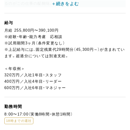
るのがこの仕事の醍醐味。
現場へのフィードバックを通じて、自分の行動が品質向上に直結
するやりがいも感じられます◎
給与
＜おもな仕事内容＞
月給 255,800円〜390,100円
・レシピ情報の管理、更新
※経験・年齢・能力考慮 応相談
・食品表示の作成、管理
※試用期間3ヶ月（条件変更なし）
・商品および原材料の規格書管理
※上記給与には、固定残業代29時間分（45,300円～）が含まれてい
・商品状態、商品不良の確認
ます。超過分については別途支給。
・賞味期限、保管期限の設定、管理
・クレーム対応、保健所対応
＜年収例＞
・店舗衛生チェック
320万円／入社1年目・スタッフ
・社内衛生教育
400万円／入社4年目・リーダー
600万円／入社6年目・マネジャー
製造工程や商品を深く理解しながら、クリオロブランドを支える
やりがいあるポジションです！
勤務時間
8:00〜17:00（実働8時間・休憩1時間）
18時までの退社