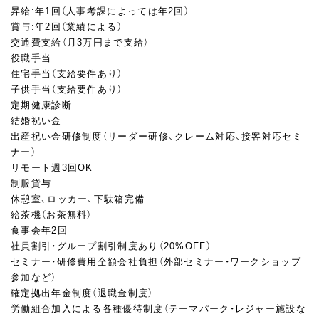
昇給:年1回（人事考課によっては年2回）
賞与:年2回（業績による）
交通費支給（月3万円まで支給）
役職手当
住宅手当（支給要件あり）
子供手当（支給要件あり）
定期健康診断
結婚祝い金
出産祝い金研修制度（リーダー研修、クレーム対応、接客対応セミ
ナー）
リモート週3回OK
制服貸与
休憩室、ロッカー、下駄箱完備
給茶機（お茶無料）
食事会年2回
社員割引・グループ割引制度あり（20%OFF）
セミナー・研修費用全額会社負担（外部セミナー・ワークショップ
参加など）
確定拠出年金制度（退職金制度）
労働組合加入による各種優待制度（テーマパーク・レジャー施設な