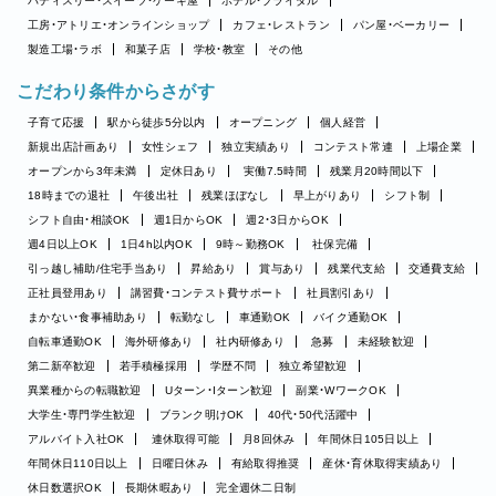
パティスリー・スイーツ・ケーキ屋
ホテル・ブライダル
工房・アトリエ・オンラインショップ
カフェ・レストラン
パン屋・ベーカリー
製造工場・ラボ
和菓子店
学校・教室
その他
こだわり条件からさがす
子育て応援
駅から徒歩5分以内
オープニング
個人経営
新規出店計画あり
女性シェフ
独立実績あり
コンテスト常連
上場企業
オープンから3年未満
定休日あり
実働7.5時間
残業月20時間以下
18時までの退社
午後出社
残業ほぼなし
早上がりあり
シフト制
シフト自由・相談OK
週1日からOK
週2・3日からOK
週4日以上OK
1日4h以内OK
9時～勤務OK
社保完備
引っ越し補助/住宅手当あり
昇給あり
賞与あり
残業代支給
交通費支給
正社員登用あり
講習費・コンテスト費サポート
社員割引あり
まかない・食事補助あり
転勤なし
車通勤OK
バイク通勤OK
自転車通勤OK
海外研修あり
社内研修あり
急募
未経験歓迎
第二新卒歓迎
若手積極採用
学歴不問
独立希望歓迎
異業種からの転職歓迎
Uターン・Iターン歓迎
副業・WワークOK
大学生・専門学生歓迎
ブランク明けOK
40代・50代活躍中
アルバイト入社OK
連休取得可能
月8回休み
年間休日105日以上
年間休日110日以上
日曜日休み
有給取得推奨
産休・育休取得実績あり
休日数選択OK
長期休暇あり
完全週休二日制