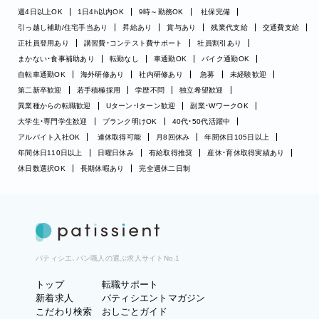
週4日以上OK
1日4h以内OK
9時～勤務OK
社保完備
引っ越し補助/住宅手当あり
昇給あり
賞与あり
残業代支給
交通費支給
正社員登用あり
講習費・コンテスト費サポート
社員割引あり
まかない・食事補助あり
転勤なし
車通勤OK
バイク通勤OK
自転車通勤OK
海外研修あり
社内研修あり
急募
未経験歓迎
第二新卒歓迎
若手積極採用
学歴不問
独立希望歓迎
異業種からの転職歓迎
Uターン・Iターン歓迎
副業・WワークOK
大学生・専門学生歓迎
ブランク明けOK
40代・50代活躍中
アルバイト入社OK
連休取得可能
月8回休み
年間休日105日以上
年間休日110日以上
日曜日休み
有給取得推奨
産休・育休取得実績あり
休日数選択OK
長期休暇あり
完全週休二日制
パティシエ、パン職人の選ぶ求人サイトNo.1
トップ
転職サポート
新着求人
パティシエントマガジン
こだわり検索
おしごとガイド