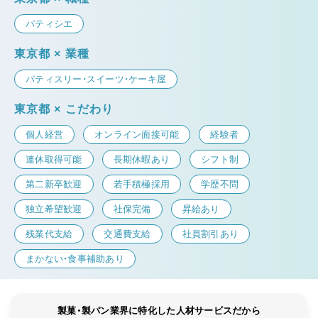
パティシエ
東京都 × 業種
パティスリー・スイーツ・ケーキ屋
東京都 × こだわり
個人経営
オンライン面接可能
経験者
連休取得可能
長期休暇あり
シフト制
第二新卒歓迎
若手積極採用
学歴不問
独立希望歓迎
社保完備
昇給あり
残業代支給
交通費支給
社員割引あり
まかない・食事補助あり
製菓・製パン業界に特化した人材サービスだから