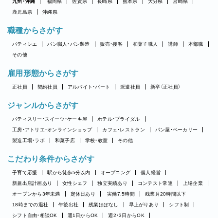
九州・沖縄
福岡県
佐賀県
長崎県
熊本県
大分県
宮崎県
鹿児島県
沖縄県
職種からさがす
パティシエ
パン職人・パン製造
販売・接客
和菓子職人
講師
本部職
その他
雇用形態からさがす
正社員
契約社員
アルバイト・パート
派遣社員
新卒（正社員）
ジャンルからさがす
パティスリー・スイーツ・ケーキ屋
ホテル・ブライダル
工房・アトリエ・オンラインショップ
カフェ・レストラン
パン屋・ベーカリー
製造工場・ラボ
和菓子店
学校・教室
その他
こだわり条件からさがす
子育て応援
駅から徒歩5分以内
オープニング
個人経営
新規出店計画あり
女性シェフ
独立実績あり
コンテスト常連
上場企業
オープンから3年未満
定休日あり
実働7.5時間
残業月20時間以下
18時までの退社
午後出社
残業ほぼなし
早上がりあり
シフト制
シフト自由・相談OK
週1日からOK
週2・3日からOK