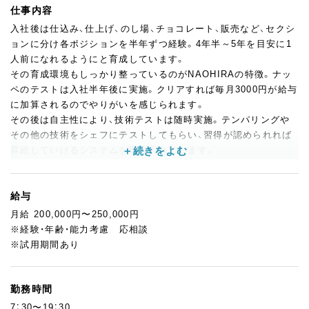
仕事内容
入社後は仕込み、仕上げ、のし場、チョコレート、販売など、セクシ
ョンに分け各ポジションを半年ずつ経験。4年半～5年を目安に1
人前になれるようにと育成しています。
その育成環境もしっかり整っているのがNAOHIRAの特徴。ナッ
ペのテストは入社半年後に実施。クリアすれば毎月3000円が給与
に加算されるのでやりがいを感じられます。
その後は自主性により、技術テストは随時実施。テンパリングや
その他の技術をシェフにテストしてもらい、習得が認められれば
昇給していけるシステムを取り入れています。
フォローアップも充実。シェフ自ら練習にも付き合ってくれるた
め、積極性がある方にはどんどんスキルアップを目指していけま
す。
給与
通常業務に対応できるようになれば、商品開発も挑戦可能。スタ
月給 200,000円〜250,000円
ッフの新しい提案により、看板商品が多数並ぶお店へと成長を続
※経験・年齢・能力考慮 応相談
けています。
※試用期間あり
勤務時間
7：30〜19：30