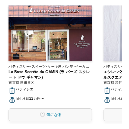
パティスリー・スイーツ・ケーキ屋 パン屋・ベーカリ
パティスリー・
ー
La Base Secrète du GAMIN (ラ バーズ スクレ
エシレ・パティ
ート ドウ ギャマン)
ルスクエア
東京都 世田谷区
東京都 渋谷区
パティシエ
パティシエ,
[正] 月給22万円〜
[正] 月給2
気になる