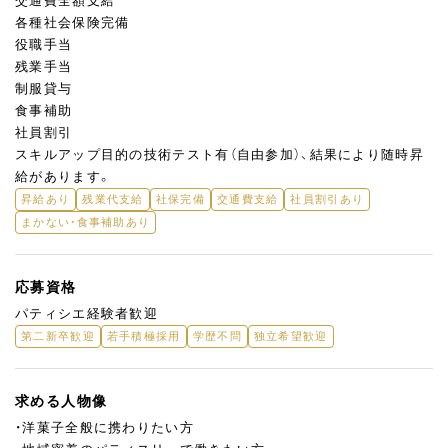
交通費全額支給
各種社会保険完備
役職手当
残業手当
制服貸与
食事補助
社員割引
スキルアップ目的の技術テスト有（自由参加）、結果により随時昇
給があります。
昇給あり
残業代支給
社保完備
交通費支給
社員割引あり
まかない・食事補助あり
応募資格
パティシエ経験者歓迎
第二新卒歓迎
若手積極採用
学歴不問
独立希望歓迎
求める人物像
・洋菓子全般に携わりたい方