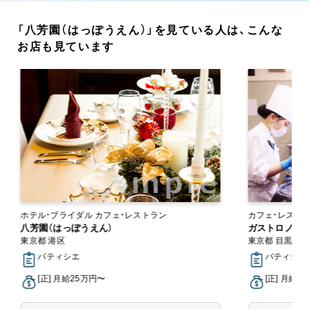
「八芳園（はっぽうえん）」を見ている人は、こんな
お店も見ています
ホテル・ブライダル カフェ・レストラン
カフェ・レスト
八芳園（はっぽうえん）
ガストロノミー
東京都 港区
東京都 目黒区
パティシエ
パティシエ
[正] 月給25万円〜
[正] 月給2