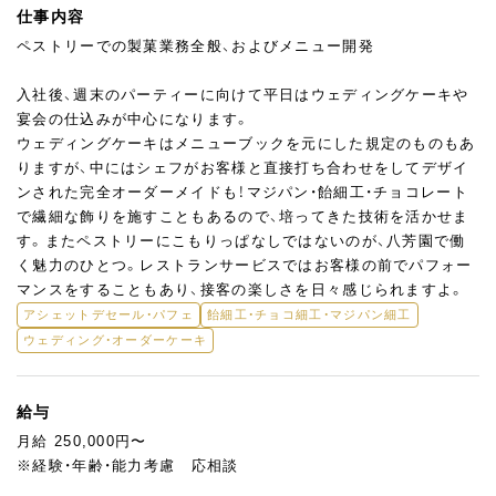
仕事内容
ペストリーでの製菓業務全般、およびメニュー開発
入社後、週末のパーティーに向けて平日はウェディングケーキや
宴会の仕込みが中心になります。
ウェディングケーキはメニューブックを元にした規定のものもあ
りますが、中にはシェフがお客様と直接打ち合わせをしてデザイ
ンされた完全オーダーメイドも！マジパン・飴細工・チョコレート
で繊細な飾りを施すこともあるので、培ってきた技術を活かせま
す。またペストリーにこもりっぱなしではないのが、八芳園で働
く魅力のひとつ。レストランサービスではお客様の前でパフォー
マンスをすることもあり、接客の楽しさを日々感じられますよ。
アシェットデセール・パフェ
飴細工・チョコ細工・マジパン細工
ウェディング・オーダーケーキ
給与
月給 250,000円〜
※経験・年齢・能力考慮 応相談