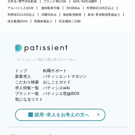
大学生・専門学生歓迎
ブランク明けOK
40代・50代活躍中
アルバイト入社OK
連休取得可能
月8回休み
年間休日105日以上
年間休日110日以上
日曜日休み
有給取得推奨
産休・育休取得実績あり
休日数選択OK
長期休暇あり
完全週休二日制
パティシエ、パン職人の選ぶ求人サイトNo.1
トップ
転職サポート
新着求人
パティシエントマガジン
こだわり検索
おしごとガイド
求人特集一覧
パティシエwiki
ブランド一覧
パティシエ世論BOX
気になるリスト
採用・求人をお考えの方へ