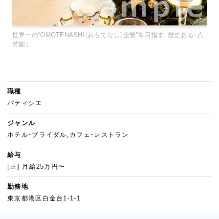
世界一の”OMOTENASHI（おもてなし）企業”を目指す、歴史ある「八
芳園」
職種
パティシエ
ジャンル
ホテル・ブライダル,カフェ・レストラン
給与
[正] 月給25万円〜
勤務地
東京都港区白金台1-1-1