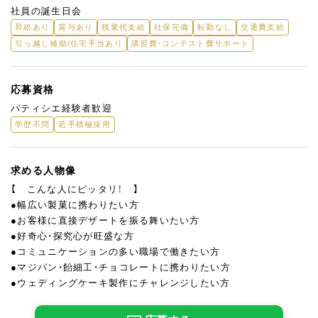
社員の誕生日会
昇給あり
賞与あり
残業代支給
社保完備
転勤なし
交通費支給
引っ越し補助/住宅手当あり
講習費・コンテスト費サポート
応募資格
パティシエ経験者歓迎
学歴不問
若手積極採用
求める人物像
【 こんな人にピッタリ！ 】
●幅広い製菓に携わりたい方
●お客様に直接デザートを振る舞いたい方
●好奇心・探究心が旺盛な方
●コミュニケーションの多い職場で働きたい方
●マジパン・飴細工・チョコレートに携わりたい方
●ウェディングケーキ製作にチャレンジしたい方