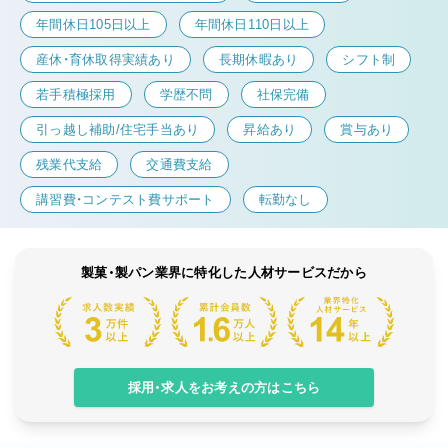
年間休日105日以上
年間休日110日以上
産休・育休取得実績あり
長期休暇あり
シフト制
若手積極採用
学歴不問
社保完備
引っ越し補助/住宅手当あり
昇給あり
賞与あり
残業代支給
交通費支給
講習費・コンテスト費サポート
転勤なし
製菓・製パン業界に特化した人材サービスだから
採用・求人をお考えの方はこちら