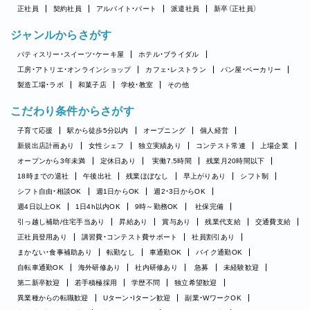
正社員
契約社員
アルバイト・パート
派遣社員
新卒（正社員）
ジャンルからさがす
パティスリー・スイーツ・ケーキ屋
ホテル・ブライダル
工房・アトリエ・オンラインショップ
カフェ・レストラン
パン屋・ベーカリー
製造工場・ラボ
和菓子店
学校・教室
その他
こだわり条件からさがす
子育て応援
駅から徒歩5分以内
オープニング
個人経営
新規出店計画あり
女性シェフ
独立実績あり
コンテスト常連
上場企業
オープンから3年未満
定休日あり
実働7.5時間
残業月20時間以下
18時までの退社
午後出社
残業ほぼなし
早上がりあり
シフト制
シフト自由・相談OK
週1日からOK
週2・3日からOK
週4日以上OK
1日4h以内OK
9時～勤務OK
社保完備
引っ越し補助/住宅手当あり
昇給あり
賞与あり
残業代支給
交通費支給
正社員登用あり
講習費・コンテスト費サポート
社員割引あり
まかない・食事補助あり
転勤なし
車通勤OK
バイク通勤OK
自転車通勤OK
海外研修あり
社内研修あり
急募
未経験歓迎
第二新卒歓迎
若手積極採用
学歴不問
独立希望歓迎
異業種からの転職歓迎
Uターン・Iターン歓迎
副業・WワークOK