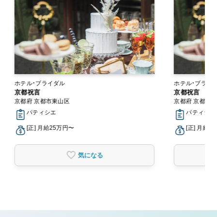
ホテル・ブライダル
ホテル・ブライ
京都祝言
京都祝言
京都府 京都市東山区
京都府 京都市
パティシエ
パティシエ
[正] 月給25万円〜
[正] 月給2
気になる