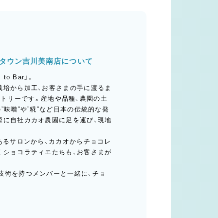
）イオンタウン吉川美南店について
 Bar」。
栽培から加工、お客さまの手に渡るま
コラトリーです。産地や品種、農園の土
味噌”や”糀”など日本の伝統的な発
際に自社カカオ農園に足を運び、現地
あるサロンから、カカオからチョコレ
くショコラティエたちも、お客さまが
技術を持つメンバーと一緒に、チョ