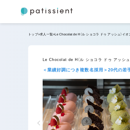
トップ
求人一覧
Le Chocolat de H（ル ショコラ ドゥ アッシ
Le Chocolat de H（ル ショコラ ドゥ
＜業績好調につき複数名採用＞20代の若