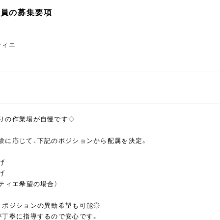
社員の募集要項
ティエ
りの作業場が自慢です◇
験に応じて、下記のポジションから配属を決定。
げ
げ
ティエ希望の場合）
、ポジションの異動希望も可能◎
が丁寧に指導するので安心です。