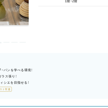
1階・2階
子・パンを学べる環境！
ガラス張り！
ィシエを目指せる！
スト常連