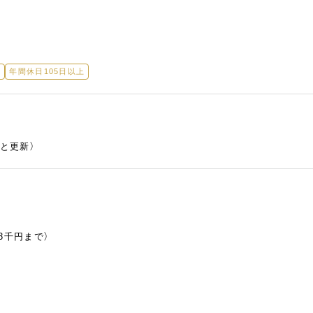
り
年間休日105日以上
ごと更新）
3千円まで）