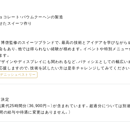
チョコレート・バウムクーヘンの製造
せたスイーツ作り
口博啓監修のスイーツブランドで、最高の技術とアイデアを学びながら
会もあり、他では得られない経験が積めます。イベントや特別メニュー
ます。
デザインやディスプレイにも関われるなど、パティシエとしての幅広い
応援しますので、技術を試したい方は是非チャレンジしてみてください
デニッシュペストリー
て決定
業代25時間分（36,900円～）が含まれています。超過分については別
の間の給与や待遇に変更はありません。）