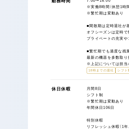
勤務時間
7:00〜16:00
※実働8時間（休憩1時
※繁忙期は変動あり
■閑散期は定時退社が
オフシーズンは定時で
プライベートの充実や
■繁忙期でも過度な残
最新の機器を多数取り
※上記については担当
18時までの退社
シフト
休日休暇
月間8日
シフト制
※繁忙期は変動あり
年間休日106日
特別休暇
リフレッシュ休暇（1年