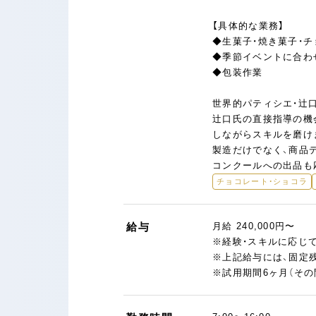
【具体的な業務】
◆生菓子・焼き菓子・
◆季節イベントに合わ
◆包装作業
世界的パティシエ・辻
辻口氏の直接指導の機
しながらスキルを磨け
製造だけでなく、商品
コンクールへの出品も
チョコレート・ショコラ
給与
月給 240,000円〜
※経験・スキルに応じ
※上記給与には、固定残
※試用期間6ヶ月（そ