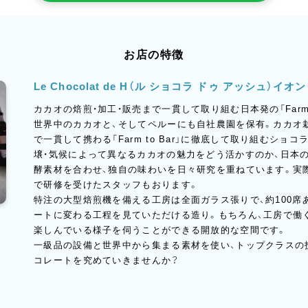
お店の特徴
Le Chocolat de H（ル ショコラ ドゥ アッシュ
カカオの焙煎・加工・販売まで一貫して取り組む日本発の「Farm to
世界中のカカオと、そしてペルーにも自社農園を保有。カカオ
で一貫して携わる「Farm to Bar」に徹底して取り組むショ
壌・気候によって異なるカカオの魅力をどう活かすのか、日本の”
酵素材を合わせ、独自の味わいを日々研究を重ねています。実
で研修を受けたスタッフもおります。
特注の大型焙煎機を備える工房は全面ガラス張りで、約100席
ートに変わる工程を見ていただける造り。もちろん、工房で働
楽しんでいる様子を伺うことができる開放的な空間です。
一級品の設備と世界中から集まる素材を使い、トップクラスの
コレートを究めていきませんか？