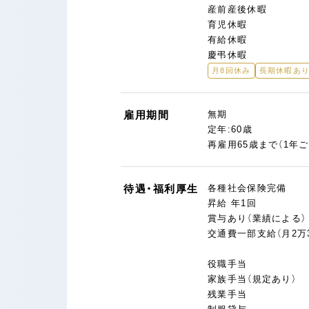
産前産後休暇
育児休暇
有給休暇
慶弔休暇
月8回休み
長期休暇あ
雇用期間
無期
定年:60歳
再雇用65歳まで（1年
待遇・福利厚生
各種社会保険完備
昇給 年1回
賞与あり（業績による）
交通費一部支給（月2万
役職手当
家族手当（規定あり）
残業手当