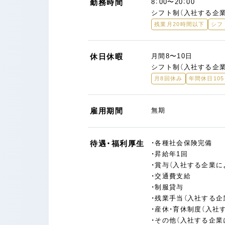
勤務時間
8：00〜20：00
シフト制（入社する企
残業月20時間以下
シフ
休日休暇
月間8〜10日
シフト制（入社する企
月8回休み
年間休日10
雇用期間
無期
待遇・福利厚生
・各種社会保険完備
・昇給年1回
・賞与（入社する企業に
・交通費支給
・制服貸与
・残業手当（入社する企
・産休・育休制度（入社
・その他（入社する企業