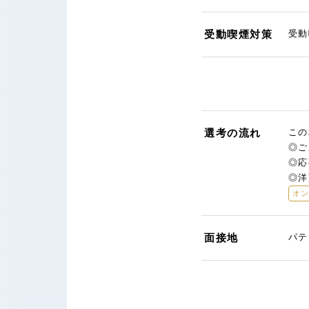
受動喫煙対策
受動
選考の流れ
この
◎ご
◎応
◎洋
オ
面接地
パテ