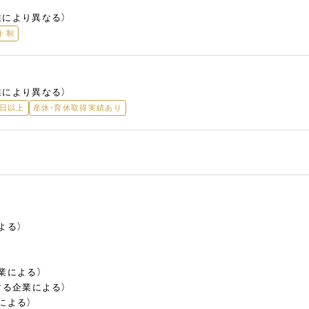
業により異なる）
ト制
業により異なる）
5日以上
産休・育休取得実績あり
よる）
業による）
する企業による）
による）