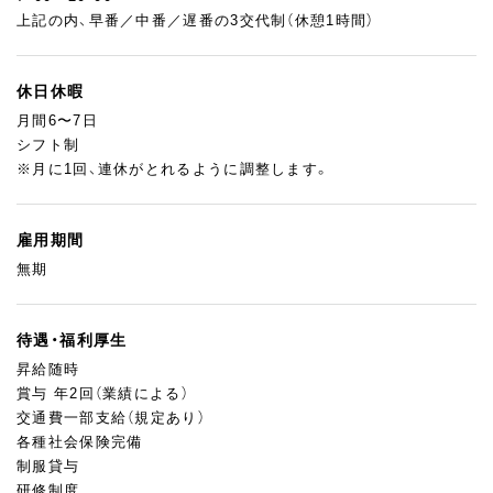
上記の内、早番／中番／遅番の3交代制（休憩1時間）
休日休暇
月間6〜7日
シフト制
※月に1回、連休がとれるように調整します。
雇用期間
無期
待遇・福利厚生
昇給随時
賞与 年2回（業績による）
交通費一部支給（規定あり）
各種社会保険完備
制服貸与
研修制度