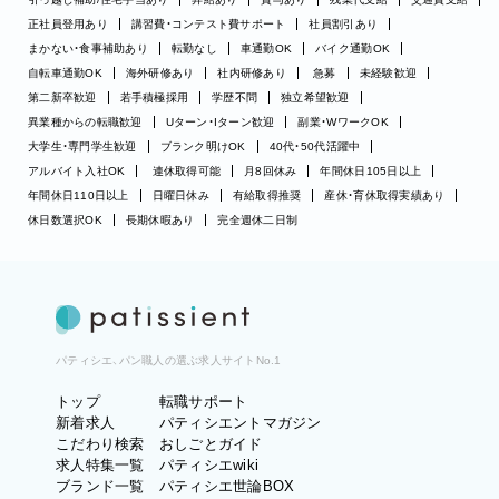
正社員登用あり
講習費・コンテスト費サポート
社員割引あり
まかない・食事補助あり
転勤なし
車通勤OK
バイク通勤OK
自転車通勤OK
海外研修あり
社内研修あり
急募
未経験歓迎
第二新卒歓迎
若手積極採用
学歴不問
独立希望歓迎
異業種からの転職歓迎
Uターン・Iターン歓迎
副業・WワークOK
大学生・専門学生歓迎
ブランク明けOK
40代・50代活躍中
アルバイト入社OK
連休取得可能
月8回休み
年間休日105日以上
年間休日110日以上
日曜日休み
有給取得推奨
産休・育休取得実績あり
休日数選択OK
長期休暇あり
完全週休二日制
パティシエ、パン職人の選ぶ求人サイトNo.1
トップ
転職サポート
新着求人
パティシエントマガジン
こだわり検索
おしごとガイド
求人特集一覧
パティシエwiki
ブランド一覧
パティシエ世論BOX