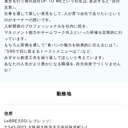
運営を行う株式会社UP TO MEという社名は、直訳すると「自分
次第」。
仕事を通して新しい発見をして、人が育つ会社でありたいという
のがオーナーの想いです。
人材開発のプロフェッショナルを社内に招き、
マネジメント能力やチームワーク向上といった研修を定期的に行
っています。
もちろん実務を通して「食パンの魅力を効果的に伝えるには？」
「SNSで目に留まるトーストメニューは？」など、
みずから創意工夫を繰り返してほしいと考えています。
あなたの人生がより豊かになる職場を、自分自身でつくりません
か？
勤務地
住所
LeBRESSO（レブレッソ）
〒543-0023 大阪府大阪市天王寺区味原町1-1