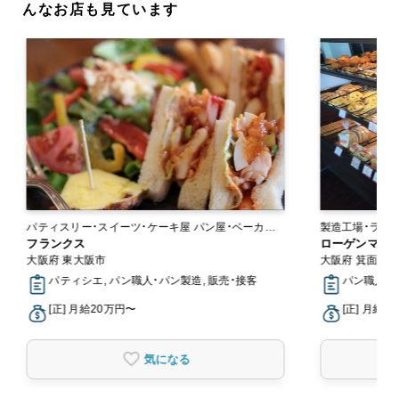
んなお店も見ています
パティスリー・スイーツ・ケーキ屋 パン屋・ベーカリ
ー
フランクス
ローゲンマイヤ
大阪府 東大阪市
大阪府 箕面市
パティシエ, パン職人・パン製造, 販売・接客
パン職人・パ
[正] 月給20万円〜
[正] 月給2
気になる