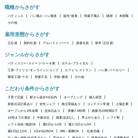
職種からさがす
パティシエ
パン職人・パン製造
販売・接客
和菓子職人
講師
本部職
その他
雇用形態からさがす
正社員
契約社員
アルバイト・パート
派遣社員
新卒（正社員）
ジャンルからさがす
パティスリー・スイーツ・ケーキ屋
ホテル・ブライダル
工房・アトリエ・オンラインショップ
カフェ・レストラン
パン屋・ベーカリー
製造工場・ラボ
和菓子店
学校・教室
その他
こだわり条件からさがす
子育て応援
駅から徒歩5分以内
オープニング
個人経営
新規出店計画あり
女性シェフ
独立実績あり
コンテスト常連
上場企業
オープンから3年未満
定休日あり
実働7.5時間
残業月20時間以下
18時までの退社
午後出社
残業ほぼなし
早上がりあり
シフト制
シフト自由・相談OK
週1日からOK
週2・3日からOK
週4日以上OK
1日4h以内OK
9時～勤務OK
社保完備
引っ越し補助/住宅手当あり
昇給あり
賞与あり
残業代支給
交通費支給