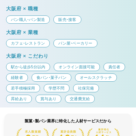
大阪府 × 職種
パン職人・パン製造
販売・接客
大阪府 × 業種
カフェ・レストラン
パン屋・ベーカリー
大阪府 × こだわり
駅から徒歩5分以内
オンライン面接可能
責任者
経験者
食パン・菓子パン
オールスクラッチ
若手積極採用
学歴不問
社保完備
昇給あり
賞与あり
交通費支給
製菓・製パン業界に特化した人材サービスだから