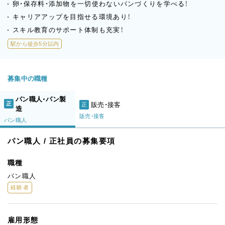
卵・保存料・添加物を一切使わないパンづくりを学べる！
キャリアアップを目指せる環境あり！
スキル教育のサポート体制も充実！
駅から徒歩5分以内
募集中の職種
パン職人・パン製
正
販売・接客
正
造
販売・接客
パン職人
パン職人 / 正社員の募集要項
職種
パン職人
経験者
雇用形態