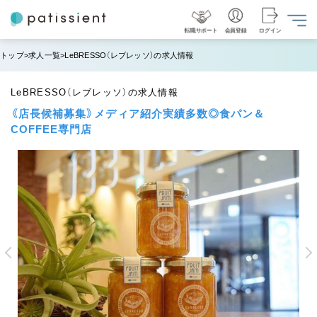
転職サポート
会員登録
ログイン
トップ
求人一覧
LeBRESSO（レブレッソ）の求人情報
LeBRESSO（レブレッソ）の求人情報
《店長候補募集》メディア紹介実績多数◎食パン＆
COFFEE専門店