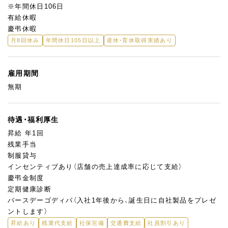
※年間休日106日
有給休暇
慶弔休暇
月8回休み
年間休日105日以上
産休・育休取得実績あり
雇用期間
無期
待遇・福利厚生
昇給 年1回
残業手当
制服貸与
インセンティブあり（店舗の売上達成率に応じて支給）
慶弔金制度
定期健康診断
バースデーゴディバ（入社1年後から、誕生日に自社製品をプレゼ
ントします）
昇給あり
残業代支給
社保完備
交通費支給
社員割引あり