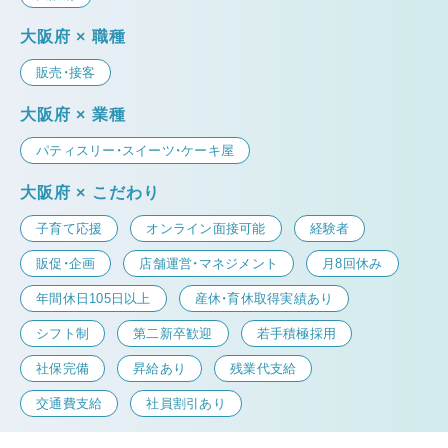
大阪府 × 職種
販売・接客
大阪府 × 業種
パティスリー・スイーツ・ケーキ屋
大阪府 × こだわり
子育て応援
オンライン面接可能
経験者
販促・企画
店舗運営・マネジメント
月8回休み
年間休日105日以上
産休・育休取得実績あり
シフト制
第二新卒歓迎
若手積極採用
社保完備
昇給あり
残業代支給
交通費支給
社員割引あり