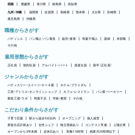
四国
愛媛県
香川県
徳島県
高知県
九州・沖縄
福岡県
佐賀県
長崎県
熊本県
大分県
宮崎県
鹿児島県
沖縄県
職種からさがす
パティシエ
パン職人・パン製造
販売・接客
和菓子職人
講師
本部職
その他
雇用形態からさがす
正社員
契約社員
アルバイト・パート
派遣社員
新卒（正社員）
ジャンルからさがす
パティスリー・スイーツ・ケーキ屋
ホテル・ブライダル
工房・アトリエ・オンラインショップ
カフェ・レストラン
パン屋・ベーカリー
製造工場・ラボ
和菓子店
学校・教室
その他
こだわり条件からさがす
子育て応援
駅から徒歩5分以内
オープニング
個人経営
新規出店計画あり
女性シェフ
独立実績あり
コンテスト常連
上場企業
オープンから3年未満
定休日あり
実働7.5時間
残業月20時間以下