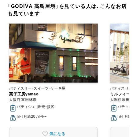
「GODIVA 高島屋堺」を見ている人は、こんなお店
も見ています
パティスリー・スイーツ・ケーキ屋
パティスリー・
菓子工房yamao
ミルフィーユ（
大阪府 富田林市
大阪府 吹田市
パティシエ, 販売・接客
パティシエ,
[正] 月給20万円〜
[正] 月給2
気になる