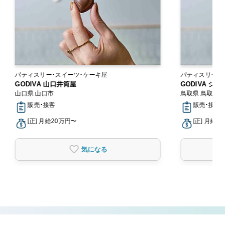
パティスリー・スイーツ・ケーキ屋
パティスリー・
GODIVA 山口井筒屋
GODIVA シ
山口県 山口市
鳥取県 鳥取市
販売・接客
販売・接客
[正] 月給20万円〜
[正] 月給2
気になる