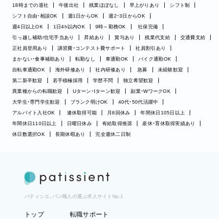
18時までの退社
午後出社
残業ほぼなし
早上がりあり
シフト制
シフト自由・相談OK
週1日からOK
週2・3日からOK
週4日以上OK
1日4h以内OK
9時～勤務OK
社保完備
引っ越し補助/住宅手当あり
昇給あり
賞与あり
残業代支給
交通費支給
正社員登用あり
講習費・コンテスト費サポート
社員割引あり
まかない・食事補助あり
転勤なし
車通勤OK
バイク通勤OK
自転車通勤OK
海外研修あり
社内研修あり
急募
未経験歓迎
第二新卒歓迎
若手積極採用
学歴不問
独立希望歓迎
異業種からの転職歓迎
Uターン・Iターン歓迎
副業・WワークOK
大学生・専門学生歓迎
ブランク明けOK
40代・50代活躍中
アルバイト入社OK
連休取得可能
月8回休み
年間休日105日以上
年間休日110日以上
日曜日休み
有給取得推奨
産休・育休取得実績あり
休日数選択OK
長期休暇あり
完全週休二日制
パティシエ、パン職人の選ぶ求人サイトNo.1
トップ
転職サポート