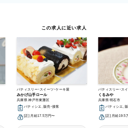
この求人に近い求人
パティスリー・スイーツ・ケーキ屋
パティスリー・スイ
みかげ山手ロール
くるみや
兵庫県 神戸市東灘区
兵庫県 明石市
パティシエ, 販売・接客
パティシエ, 
[正] 月給17.5万円〜
[正] 月給19.