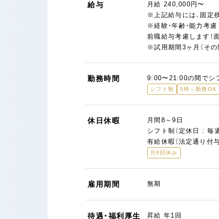
給与
月給 240,000円〜
※上記給与には、固定残
※経験・年齢・能力考慮
前職給与考慮します！
※試用期間3ヶ月（そ
勤務時間
9:00〜21:00の間で
シフト制
9時～勤務OK
休日休暇
月間8～9日
シフト制（定休日 : 毎
有給休暇（法定通り付与
月8回休み
雇用期間
無期
待遇・福利厚生
昇給 年1回