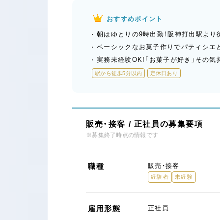
おすすめポイント
朝はゆとりの9時出勤！阪神打出駅より
ベーシックなお菓子作りでパティシエ
実務未経験OK!「お菓子が好き」その気
駅から徒歩5分以内
定休日あり
販売・接客 / 正社員の募集要項
※募集終了時点の情報です
職種
販売・接客
経験者
未経験
雇用形態
正社員