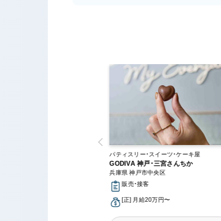
ー・スイーツ・ケーキ屋
パティスリー・スイーツ・ケーキ屋
ファクトリーシン 伊丹店
GODIVA 神戸･三宮さんちか
丹市
兵庫県 神戸市中央区
接客
販売・接客
月給18万円〜
[正] 月給20万円〜