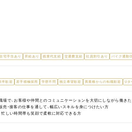
/住宅手当あり
昇給あり
残業代支給
交通費支給
社員割引あり
バイク通勤O
新卒歓迎
若手積極採用
学歴不問
独立希望歓迎
異業種からの転職歓迎
Uタ
職場で、お客様や仲間とのコミュニケーションを大切にしながら働きた
販売・接客の仕事を通して、幅広いスキルを身につけたい方
、忙しい時間帯も笑顔で柔軟に対応できる方