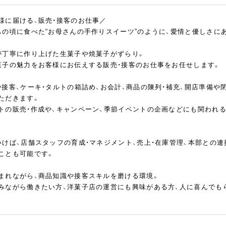
様に届ける、販売・接客のお仕事／
もの頃に食べた“お母さんの手作りスイーツ”のように、愛情と優しさに
が丁寧に作り上げた生菓子や焼菓子がずらり。
菓子の魅力をお客様にお伝えする販売・接客のお仕事をお任せします。
や接客、ケーキ・タルトの箱詰め、お会計、商品の陳列・補充、開店準備や
ただきます。
トの販売・作成や、キャンペーン、季節イベントの企画などにも関われ
いけば、店舗スタッフの育成・マネジメント、売上・在庫管理、本部との
ことも可能です。
まれながら、商品知識や接客スキルを磨ける環境。
みながら働きたい方、洋菓子店の運営にも興味がある方、人に喜んでも