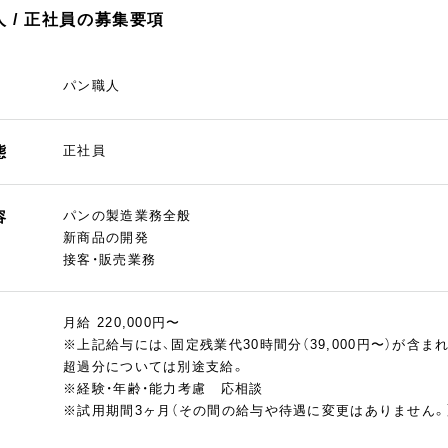
 / 正社員の募集要項
パン職人
態
正社員
容
パンの製造業務全般
新商品の開発
接客・販売業務
月給 220,000円〜
※上記給与には、固定残業代30時間分（39,000円〜）が含ま
超過分については別途支給。
※経験・年齢・能力考慮 応相談
※試用期間3ヶ月（その間の給与や待遇に変更はありません。