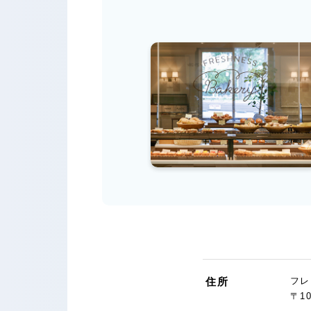
住所
フレ
〒1