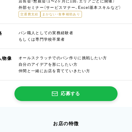
店長会・懇親会（1〜2ヶ月に1回、エリアごとに開催）
外部セミナー（サービスマナー、Excel基本スキルなど）
交通費支給
まかない・食事補助あり
格
パン職人としての実務経験者
もしくは専門学校卒業者
人物像
オールスクラッチでのパン作りに挑戦したい方
自分のアイデアを形にしたい方
仲間と一緒にお店を育てていきたい方
応募する
お店の特徴