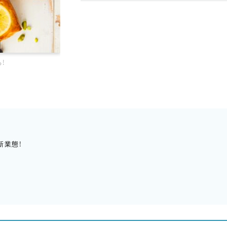
！
新業態！