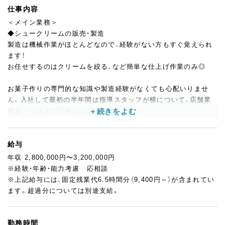
仕事内容
＜メイン業務＞
◆シュークリームの販売・製造
製造は機械作業がほとんどなので、経験がない方もすぐ覚えられ
ます！
お任せするのはクリームを絞る、など簡単な仕上げ作業のみ◎
お菓子作りの専門的な知識や製造経験がなくても心配いりませ
ん。入社して最初の半年間は指導スタッフが横について、店舗業
務を一つひとつ丁寧にレクチャーします。
実務的なことを学ぶマンツーマン指導に加え、2ヶ月に1回は座学
での研修もありますので、未経験の方もしっかり仕事を覚えるこ
とができますよ。
給与
年収 2,800,000円〜3,200,000円
＜仕事に慣れてきたら＞
※経験・年齢・能力考慮 応相談
◆発注・売上利益の管理
※上記給与には、固定残業代6.5時間分（9,400円～）が含まれてい
◆シフトの作成
ます。超過分については別途支給。
◆アルバイトの面接
勤務時間