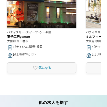
パティスリー・スイーツ・ケーキ屋
パティスリー・
菓子工房yamao
ミルフィーユ（
大阪府 富田林市
大阪府 吹田市
パティシエ, 販売・接客
パティシエ,
[正] 月給20万円〜
[正] 月給2
気になる
他の求人を探す