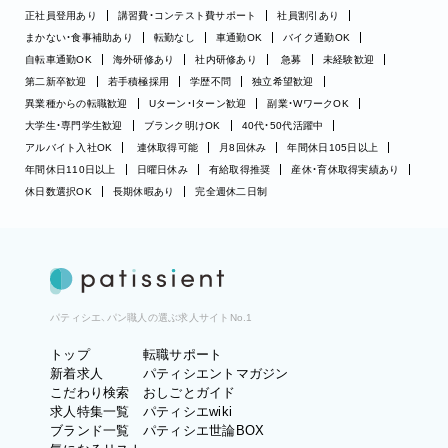
正社員登用あり
講習費・コンテスト費サポート
社員割引あり
まかない・食事補助あり
転勤なし
車通勤OK
バイク通勤OK
自転車通勤OK
海外研修あり
社内研修あり
急募
未経験歓迎
第二新卒歓迎
若手積極採用
学歴不問
独立希望歓迎
異業種からの転職歓迎
Uターン・Iターン歓迎
副業・WワークOK
大学生・専門学生歓迎
ブランク明けOK
40代・50代活躍中
アルバイト入社OK
連休取得可能
月8回休み
年間休日105日以上
年間休日110日以上
日曜日休み
有給取得推奨
産休・育休取得実績あり
休日数選択OK
長期休暇あり
完全週休二日制
パティシエ、パン職人の選ぶ求人サイトNo.1
トップ
転職サポート
新着求人
パティシエントマガジン
こだわり検索
おしごとガイド
求人特集一覧
パティシエwiki
ブランド一覧
パティシエ世論BOX