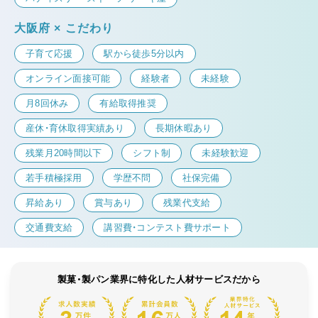
大阪府 × こだわり
子育て応援
駅から徒歩5分以内
オンライン面接可能
経験者
未経験
月8回休み
有給取得推奨
産休・育休取得実績あり
長期休暇あり
残業月20時間以下
シフト制
未経験歓迎
若手積極採用
学歴不問
社保完備
昇給あり
賞与あり
残業代支給
交通費支給
講習費・コンテスト費サポート
製菓・製パン業界に特化した人材サービスだから