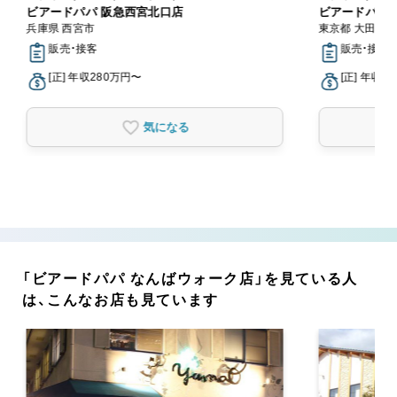
ビアードパパ 阪急西宮北口店
ビアードパパ
兵庫県 西宮市
東京都 大田区
販売・接客
販売・接客
[正] 年収280万円〜
[正] 年収2
気になる
「ビアードパパ なんばウォーク店」を見ている人
は、こんなお店も見ています