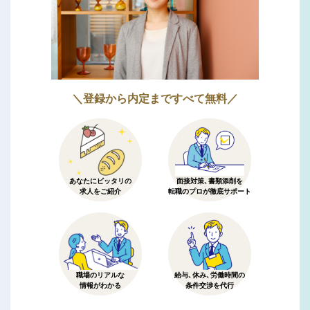
＼登録から内定まですべて無料／
あなたにピッタリの
面接対策、書類添削を
求人をご紹介
転職のプロが徹底サポート
職場のリアルな
給与、休み、労働時間の
情報がわかる
条件交渉を代行