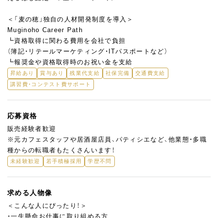
＜「麦の穂」独自の人材開発制度を導入＞
Muginoho Career Path
┗資格取得に関わる費用を会社で負担
（簿記・リテールマーケティング・ITパスポートなど）
┗報奨金や資格取得時のお祝い金を支給
昇給あり
賞与あり
残業代支給
社保完備
交通費支給
講習費・コンテスト費サポート
応募資格
販売経験者歓迎
※元カフェスタッフや居酒屋店員、パティシエなど、他業態・多職
種からの転職者もたくさんいます！
未経験歓迎
若手積極採用
学歴不問
求める人物像
＜こんな人にぴったり！＞
・一生懸命お仕事に取り組める方