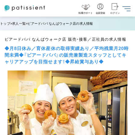
転職サポート
会員登録
ログイン
トップ
求人一覧
ビアードパパ なんばウォーク店の求人情報
ビアードパパ なんばウォーク店 販売・接客／正社員の求人情報
◆月8日休み／育休産休の取得実績あり／平均残業月20時
間未満◆『ビアードパパ』の販売兼製造スタッフとしてキ
ャリアアップを目指せます！◆昇給賞与あり◆