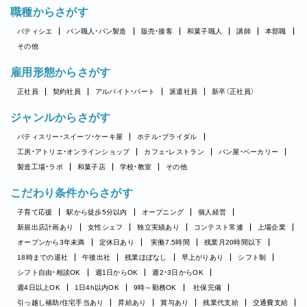
職種からさがす
パティシエ
パン職人・パン製造
販売・接客
和菓子職人
講師
本部職
その他
雇用形態からさがす
正社員
契約社員
アルバイト・パート
派遣社員
新卒（正社員）
ジャンルからさがす
パティスリー・スイーツ・ケーキ屋
ホテル・ブライダル
工房・アトリエ・オンラインショップ
カフェ・レストラン
パン屋・ベーカリー
製造工場・ラボ
和菓子店
学校・教室
その他
こだわり条件からさがす
子育て応援
駅から徒歩5分以内
オープニング
個人経営
新規出店計画あり
女性シェフ
独立実績あり
コンテスト常連
上場企業
オープンから3年未満
定休日あり
実働7.5時間
残業月20時間以下
18時までの退社
午後出社
残業ほぼなし
早上がりあり
シフト制
シフト自由・相談OK
週1日からOK
週2・3日からOK
週4日以上OK
1日4h以内OK
9時～勤務OK
社保完備
引っ越し補助/住宅手当あり
昇給あり
賞与あり
残業代支給
交通費支給