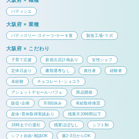
大阪府 × 職種
パティシエ
大阪府 × 業種
パティスリー・スイーツ・ケーキ屋
製造工場・ラボ
大阪府 × こだわり
子育て応援
新規出店計画あり
女性シェフ
定休日あり
書類選考なし
責任者
経験者
未経験
チョコレート・ショコラ
アシェットデセール・パフェ
商品開発
販促・企画
月8回休み
有給取得推奨
産休・育休取得実績あり
残業月20時間以下
18時までの退社
残業ほぼなし
シフト制
シフト自由・相談OK
週2・3日からOK