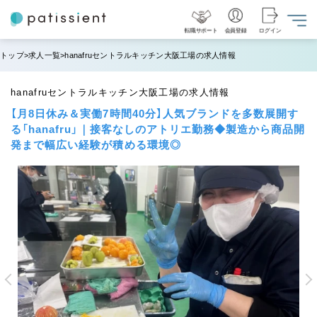
転職サポート
会員登録
ログイン
トップ
求人一覧
hanafruセントラルキッチン大阪工場の求人情報
hanafruセントラルキッチン大阪工場の求人情報
【月8日休み＆実働7時間40分】人気ブランドを多数展開す
る「hanafru」｜接客なしのアトリエ勤務◆製造から商品開
発まで幅広い経験が積める環境◎