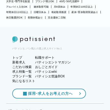
大学生・専門学生歓迎
ブランク明けOK
40代・50代活躍中
アルバイト入社OK
連休取得可能
月8回休み
年間休日105日以上
年間休日110日以上
日曜日休み
有給取得推奨
産休・育休取得実績あり
休日数選択OK
長期休暇あり
完全週休二日制
パティシエ、パン職人の選ぶ求人サイトNo.1
トップ
転職サポート
新着求人
パティシエントマガジン
こだわり検索
おしごとガイド
求人特集一覧
パティシエwiki
ブランド一覧
パティシエ世論BOX
気になるリスト
採用・求人をお考えの方へ