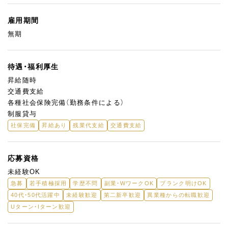
雇用期間
無期
待遇・福利厚生
昇給随時
交通費支給
各種社会保険完備（勤務条件による）
制服貸与
社保完備
昇給あり
残業代支給
交通費支給
応募資格
未経験OK
急募
若手積極採用
学歴不問
副業・WワークOK
ブランク明けOK
40代・50代活躍中
未経験歓迎
第二新卒歓迎
異業種からの転職歓迎
Uターン・Iターン歓迎