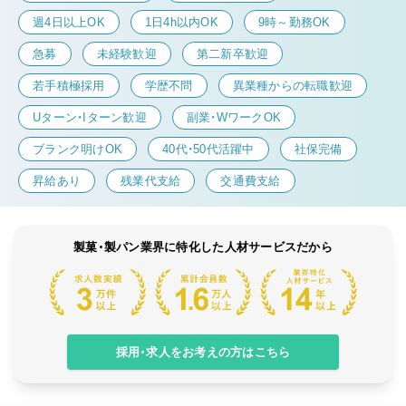
週4日以上OK
1日4h以内OK
9時～勤務OK
急募
未経験歓迎
第二新卒歓迎
若手積極採用
学歴不問
異業種からの転職歓迎
Uターン・Iターン歓迎
副業・WワークOK
ブランク明けOK
40代・50代活躍中
社保完備
昇給あり
残業代支給
交通費支給
製菓・製パン業界に特化した人材サービスだから
採用・求人をお考えの方はこちら