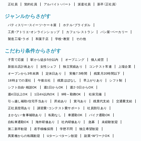
正社員
契約社員
アルバイト・パート
派遣社員
新卒（正社員）
ジャンルからさがす
パティスリー・スイーツ・ケーキ屋
ホテル・ブライダル
工房・アトリエ・オンラインショップ
カフェ・レストラン
パン屋・ベーカリー
製造工場・ラボ
和菓子店
学校・教室
その他
こだわり条件からさがす
子育て応援
駅から徒歩5分以内
オープニング
個人経営
新規出店計画あり
女性シェフ
独立実績あり
コンテスト常連
上場企業
オープンから3年未満
定休日あり
実働7.5時間
残業月20時間以下
18時までの退社
午後出社
残業ほぼなし
早上がりあり
シフト制
シフト自由・相談OK
週1日からOK
週2・3日からOK
週4日以上OK
1日4h以内OK
9時～勤務OK
社保完備
引っ越し補助/住宅手当あり
昇給あり
賞与あり
残業代支給
交通費支給
正社員登用あり
講習費・コンテスト費サポート
社員割引あり
まかない・食事補助あり
転勤なし
車通勤OK
バイク通勤OK
自転車通勤OK
海外研修あり
社内研修あり
急募
未経験歓迎
第二新卒歓迎
若手積極採用
学歴不問
独立希望歓迎
異業種からの転職歓迎
Uターン・Iターン歓迎
副業・WワークOK