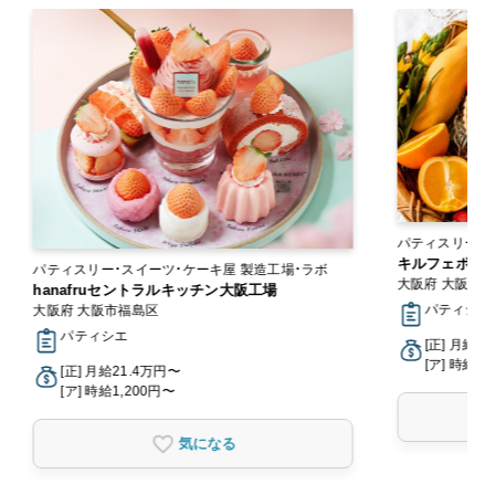
パティスリー・
キルフェボン
パティスリー・スイーツ・ケーキ屋 製造工場・ラボ
大阪府 大阪市
hanafruセントラルキッチン大阪工場
パティシエ,
大阪府 大阪市福島区
パティシエ
[正] 月給2
[ア] 時給1,
[正] 月給21.4万円〜
[ア] 時給1,200円〜
気になる