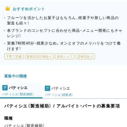
おすすめポイント
フルーツを活かしたお菓子はもちろん、焼菓子や新しい商品の
製造も続々！
各ブランドのコンセプトに合わせた商品・メニュー開発にもチャ
レンジ！
実働7時間40分・残業少なめ。オンとオフのメリハリをつけて働
けます！
子育て応援
新規出店計画あり
女性シェフ
定休日あり
募集中の職種
パティシエ
ア
パティシエ
ア
パティシエ（製造補助）
パティシエ（経験者）
パティシエ（製造補助） / アルバイト・パートの募集要項
職種
パティシエ（製造補助）