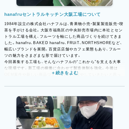
hanafruセントラルキッチン大阪工場について
1984年設立の株式会社ハナフルは、青果物小売・製菓製造販売・喫
茶を手がける会社。大阪市福島区の中央卸売市場内に本社とセン
トラル工場を構え、フルーツを軸にした商品づくりを続けてきま
した。hanafru、BAKED hanafru、FRUiT、NORTHSHOREなど、
幅広いブランドを展開。百貨店店舗やカフェ業態もあり、フルー
ツの魅力をさまざまな形で届けています。
今回募集する工場も、そんなハナフルの“これから”を支える大事
な現場です。新工場の稼働に合わせて製造体制を強化。今後は
OEM案件や新しい商品づくりもさらに増やしていきたいと思っ
ています。これまでの華やかなフルーツスイーツはもちろん、焼
菓子や冷凍対応商品などにも仕事の幅が広がっていくため、決ま
ったことだけをこなすのではなく、変化を前向きに楽しめる方に
はぴったりの環境です。