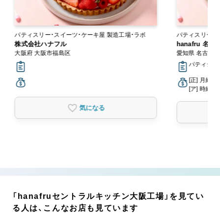
パティスリー・スイーツ・ケーキ屋 製造工場・ラボ
パティスリー・
株式会社ハナフル
hanafru 名
大阪府 大阪市福島区
愛知県 名古屋
パティシエ
[正] 月給2
[ア] 時給1,
気になる
「hanafruセントラルキッチン大阪工場」を見てい
る人は、こんなお店も見ています