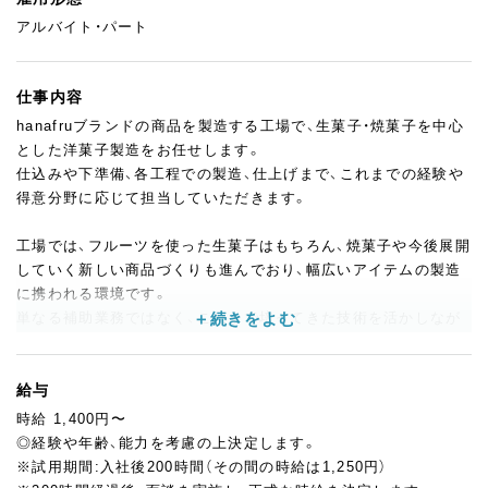
アルバイト・パート
仕事内容
hanafruブランドの商品を製造する工場で、生菓子・焼菓子を中心
とした洋菓子製造をお任せします。
仕込みや下準備、各工程での製造、仕上げまで、これまでの経験や
得意分野に応じて担当していただきます。
工場では、フルーツを使った生菓子はもちろん、焼菓子や今後展開
していく新しい商品づくりも進んでおり、幅広いアイテムの製造
に携われる環境です。
単なる補助業務ではなく、これまで培ってきた技術を活かしなが
ら、現場の中心メンバーとしてご活躍いただきたいと考えていま
す。
経験豊富な方には、作業の正確さやスピードだけでなく、周囲との
給与
連携や現場全体を見ながら動く役割も期待しています。
時給 1,400円〜
◎経験や年齢、能力を考慮の上決定します。
週3日・1日3時間から相談可能なため、これまでの経験を活かしな
※試用期間:入社後200時間（その間の時給は1,250円）
がら、家庭や他のお仕事と両立して働きたい方にもぴったりで