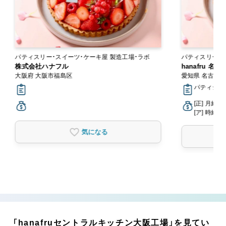
パティスリー・スイーツ・ケーキ屋 製造工場・ラボ
パティスリー・
株式会社ハナフル
hanafru 名
大阪府 大阪市福島区
愛知県 名古屋
パティシエ
[正] 月給2
[ア] 時給1,
気になる
「hanafruセントラルキッチン大阪工場」を見てい