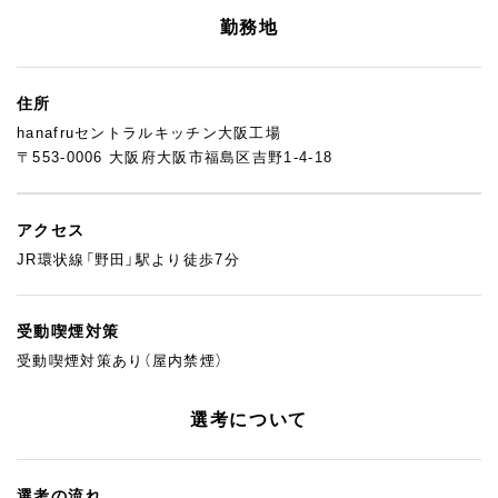
こと、少しずつでも成長していこうと思えることを大切にしてい
勤務地
ます。経験の深さよりも、「ここで頑張りたい」という気持ちを持
った方とお会いしたいです。
住所
hanafruセントラルキッチン大阪工場
〒553-0006 大阪府大阪市福島区吉野1-4-18
アクセス
JR環状線「野田」駅より徒歩7分
受動喫煙対策
受動喫煙対策あり（屋内禁煙）
選考について
選考の流れ