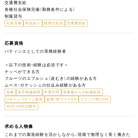
交通費支給
各種社会保険完備（勤務条件による）
制服貸与
社保完備
昇給あり
残業代支給
交通費支給
応募資格
パティシエとしての実務経験者
＜以下の技術・経験は必須です＞
ナッペができる方
フルーツのエプルシェ（皮むき）の経験がある方
ムース・ガナッシュの仕込み経験がある方
急募
若手積極採用
学歴不問
異業種からの転職歓迎
Uターン・Iターン歓迎
副業・WワークOK
ブランク明けOK
40代・50代活躍中
求める人物像
これまでの製造経験を活かしながら、現場で無理なく長く働きた