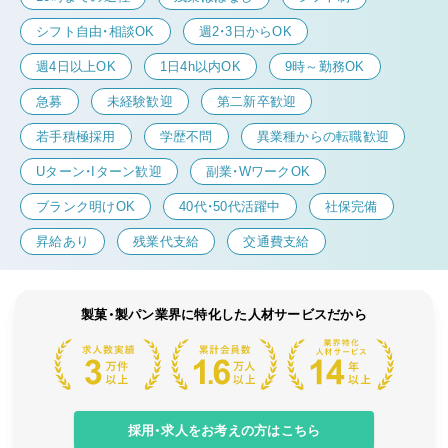
シフト自由・相談OK
週2・3日からOK
週4日以上OK
1日4h以内OK
9時～勤務OK
急募
未経験歓迎
第二新卒歓迎
若手積極採用
学歴不問
異業種からの転職歓迎
Uターン・Iターン歓迎
副業・WワークOK
ブランク明けOK
40代・50代活躍中
社保完備
昇給あり
残業代支給
交通費支給
製菓・製パン業界に特化した人材サービスだから
採用・求人をお考えの方はこちら