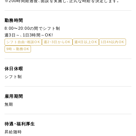
※200時間経過後、面談を実施し、正式な時給を決定します。
す。
製造現場で手を動かしながら、これまでの経験を無理なく活かし
たい方を歓迎します。
勤務時間
8:00〜20:00の間でシフト制
週3日～、1日3時間～OK!
シフト自由・相談OK
週2・3日からOK
週4日以上OK
1日4h以内OK
9時～勤務OK
休日休暇
シフト制
雇用期間
無期
待遇・福利厚生
昇給随時