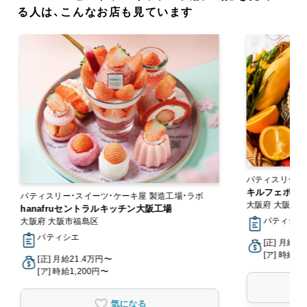
る人は、こんなお店も見ています
パティスリー・
キルフェボン
パティスリー・スイーツ・ケーキ屋 製造工場・ラボ
大阪府 大阪市
hanafruセントラルキッチン大阪工場
パティシエ,
大阪府 大阪市福島区
パティシエ
[正] 月給2
[ア] 時給1,
[正] 月給21.4万円〜
[ア] 時給1,200円〜
気になる