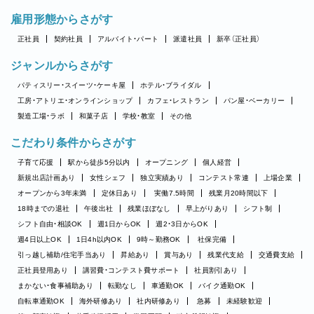
雇用形態からさがす
正社員
契約社員
アルバイト・パート
派遣社員
新卒（正社員）
ジャンルからさがす
パティスリー・スイーツ・ケーキ屋
ホテル・ブライダル
工房・アトリエ・オンラインショップ
カフェ・レストラン
パン屋・ベーカリー
製造工場・ラボ
和菓子店
学校・教室
その他
こだわり条件からさがす
子育て応援
駅から徒歩5分以内
オープニング
個人経営
新規出店計画あり
女性シェフ
独立実績あり
コンテスト常連
上場企業
オープンから3年未満
定休日あり
実働7.5時間
残業月20時間以下
18時までの退社
午後出社
残業ほぼなし
早上がりあり
シフト制
シフト自由・相談OK
週1日からOK
週2・3日からOK
週4日以上OK
1日4h以内OK
9時～勤務OK
社保完備
引っ越し補助/住宅手当あり
昇給あり
賞与あり
残業代支給
交通費支給
正社員登用あり
講習費・コンテスト費サポート
社員割引あり
まかない・食事補助あり
転勤なし
車通勤OK
バイク通勤OK
自転車通勤OK
海外研修あり
社内研修あり
急募
未経験歓迎