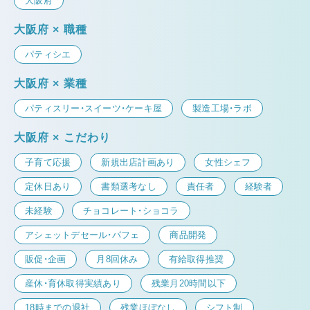
大阪府
大阪府 × 職種
パティシエ
大阪府 × 業種
パティスリー・スイーツ・ケーキ屋
製造工場・ラボ
大阪府 × こだわり
子育て応援
新規出店計画あり
女性シェフ
定休日あり
書類選考なし
責任者
経験者
未経験
チョコレート・ショコラ
アシェットデセール・パフェ
商品開発
販促・企画
月8回休み
有給取得推奨
産休・育休取得実績あり
残業月20時間以下
18時までの退社
残業ほぼなし
シフト制