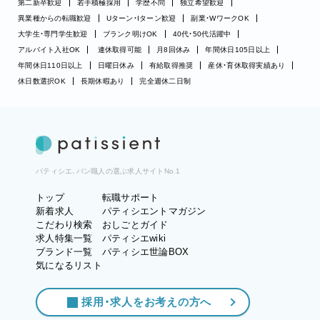
第二新卒歓迎
若手積極採用
学歴不問
独立希望歓迎
異業種からの転職歓迎
Uターン・Iターン歓迎
副業・WワークOK
大学生・専門学生歓迎
ブランク明けOK
40代・50代活躍中
アルバイト入社OK
連休取得可能
月8回休み
年間休日105日以上
年間休日110日以上
日曜日休み
有給取得推奨
産休・育休取得実績あり
休日数選択OK
長期休暇あり
完全週休二日制
パティシエ、パン職人の選ぶ求人サイトNo.1
トップ
転職サポート
新着求人
パティシエントマガジン
こだわり検索
おしごとガイド
求人特集一覧
パティシエwiki
ブランド一覧
パティシエ世論BOX
気になるリスト
採用・求人をお考えの方へ