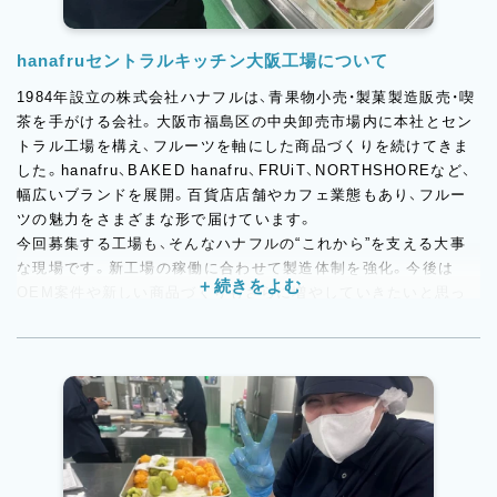
hanafruセントラルキッチン大阪工場について
1984年設立の株式会社ハナフルは、青果物小売・製菓製造販売・喫
茶を手がける会社。大阪市福島区の中央卸売市場内に本社とセン
トラル工場を構え、フルーツを軸にした商品づくりを続けてきま
した。hanafru、BAKED hanafru、FRUiT、NORTHSHOREなど、
幅広いブランドを展開。百貨店店舗やカフェ業態もあり、フルー
ツの魅力をさまざまな形で届けています。
今回募集する工場も、そんなハナフルの“これから”を支える大事
な現場です。新工場の稼働に合わせて製造体制を強化。今後は
OEM案件や新しい商品づくりもさらに増やしていきたいと思っ
ています。これまでの華やかなフルーツスイーツはもちろん、焼
菓子や冷凍対応商品などにも仕事の幅が広がっていくため、決ま
ったことだけをこなすのではなく、変化を前向きに楽しめる方に
はぴったりの環境です。