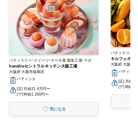
パティスリー・
キルフェボン
パティスリー・スイーツ・ケーキ屋 製造工場・ラボ
大阪府 大阪市
hanafruセントラルキッチン大阪工場
パティシエ,
大阪府 大阪市福島区
パティシエ
[正] 月給2
[ア] 時給1,
[正] 月給21.4万円〜
[ア] 時給1,200円〜
気になる