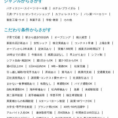
ジャンルからさがす
パティスリー・スイーツ・ケーキ屋
ホテル・ブライダル
工房・アトリエ・オンラインショップ
カフェ・レストラン
パン屋・ベーカリー
製造工場・ラボ
和菓子店
学校・教室
その他
こだわり条件からさがす
子育て応援
駅から徒歩5分以内
オープニング
個人経営
新規出店計画あり
女性シェフ
独立実績あり
コンテスト常連
上場企業
オープンから3年未満
定休日あり
実働7.5時間
残業月20時間以下
18時までの退社
午後出社
残業ほぼなし
早上がりあり
シフト制
シフト自由・相談OK
週1日からOK
週2・3日からOK
週4日以上OK
1日4h以内OK
9時～勤務OK
社保完備
引っ越し補助/住宅手当あり
昇給あり
賞与あり
残業代支給
交通費支給
正社員登用あり
講習費・コンテスト費サポート
社員割引あり
まかない・食事補助あり
転勤なし
車通勤OK
バイク通勤OK
自転車通勤OK
海外研修あり
社内研修あり
急募
未経験歓迎
第二新卒歓迎
若手積極採用
学歴不問
独立希望歓迎
異業種からの転職歓迎
Uターン・Iターン歓迎
副業・WワークOK
大学生・専門学生歓迎
ブランク明けOK
40代・50代活躍中
アルバイト入社OK
連休取得可能
月8回休み
年間休日105日以上