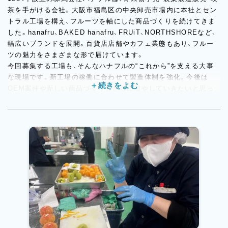
茶を手がける会社。大阪市福島区の中央卸売市場内に本社とセン
トラル工場を構え、フルーツを軸にした商品づくりを続けてきま
した。hanafru、BAKED hanafru、FRUiT、NORTHSHOREなど、
幅広いブランドを展開。百貨店店舗やカフェ業態もあり、フルー
ツの魅力をさまざまな形で届けています。
今回募集する工場も、そんなハナフルの“これから”を支える大事
な現場です。新工場の稼働に合わせて製造体制を強化。今後は
OEM案件や新しい商品づくりもさらに増やしていきたいと思っ
ています。これまでの華やかなフルーツスイーツはもちろん、焼
菓子や冷凍対応商品などにも仕事の幅が広がっていくため、決ま
ったことだけをこなすのではなく、変化を前向きに楽しめる方に
はぴったりの環境です。