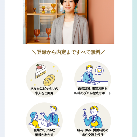
＼登録から内定まですべて無料／
あなたにピッタリの
面接対策、書類添削を
求人をご紹介
転職のプロが徹底サポート
職場のリアルな
給与、休み、労働時間の
情報がわかる
条件交渉を代行