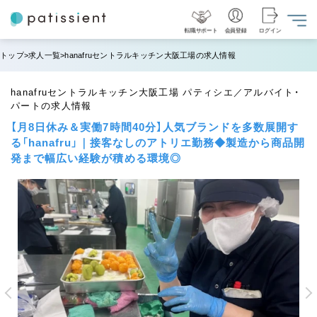
転職サポート
会員登録
ログイン
トップ
求人一覧
hanafruセントラルキッチン大阪工場の求人情報
hanafruセントラルキッチン大阪工場 パティシエ／アルバイト・
パートの求人情報
【月8日休み＆実働7時間40分】人気ブランドを多数展開す
る「hanafru」｜接客なしのアトリエ勤務◆製造から商品開
発まで幅広い経験が積める環境◎