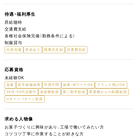
待遇・福利厚生
昇給随時
交通費支給
各種社会保険完備（勤務条件による）
制服貸与
社保完備
昇給あり
残業代支給
交通費支給
応募資格
未経験OK
急募
若手積極採用
学歴不問
副業・WワークOK
ブランク明けOK
40代・50代活躍中
未経験歓迎
第二新卒歓迎
異業種からの転職歓迎
Uターン・Iターン歓迎
求める人物像
お菓子づくりに興味があり、工場で働いてみたい方
コツコツ丁寧に作業することが好きな方