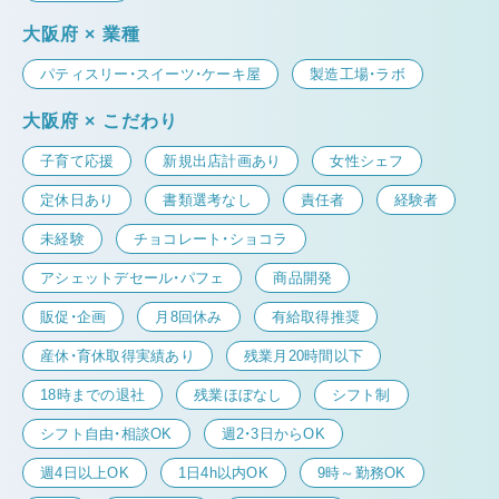
大阪府 × 業種
パティスリー・スイーツ・ケーキ屋
製造工場・ラボ
大阪府 × こだわり
子育て応援
新規出店計画あり
女性シェフ
定休日あり
書類選考なし
責任者
経験者
未経験
チョコレート・ショコラ
アシェットデセール・パフェ
商品開発
販促・企画
月8回休み
有給取得推奨
産休・育休取得実績あり
残業月20時間以下
18時までの退社
残業ほぼなし
シフト制
シフト自由・相談OK
週2・3日からOK
週4日以上OK
1日4h以内OK
9時～勤務OK