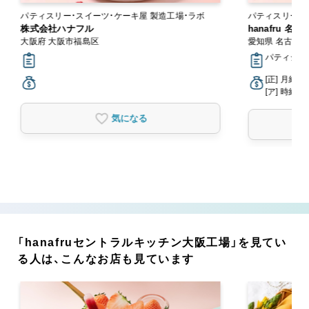
パティスリー・スイーツ・ケーキ屋 製造工場・ラボ
パティスリー・
株式会社ハナフル
hanafru 名
大阪府 大阪市福島区
愛知県 名古屋
パティシエ
[正] 月給2
[ア] 時給1,
気になる
「hanafruセントラルキッチン大阪工場」を見てい
る人は、こんなお店も見ています