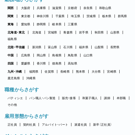
関西
大阪府
兵庫県
滋賀県
京都府
奈良県
和歌山県
関東
東京都
神奈川県
千葉県
埼玉県
茨城県
栃木県
群馬県
東海
愛知県
静岡県
岐阜県
三重県
北海道・東北
北海道
宮城県
青森県
岩手県
秋田県
山形県
福島県
北陸・甲信越
新潟県
富山県
石川県
福井県
山梨県
長野県
中国
広島県
岡山県
島根県
鳥取県
山口県
四国
愛媛県
香川県
徳島県
高知県
九州・沖縄
福岡県
佐賀県
長崎県
熊本県
大分県
宮崎県
鹿児島県
沖縄県
職種からさがす
パティシエ
パン職人・パン製造
販売・接客
和菓子職人
講師
本部職
その他
雇用形態からさがす
正社員
契約社員
アルバイト・パート
派遣社員
新卒（正社員）