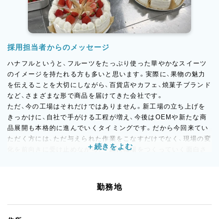
採用担当者からのメッセージ
ハナフルというと、フルーツをたっぷり使った華やかなスイーツ
のイメージを持たれる方も多いと思います。実際に、果物の魅力
を伝えることを大切にしながら、百貨店やカフェ、焼菓子ブランド
など、さまざまな形で商品を届けてきた会社です。
ただ、今の工場はそれだけではありません。新工場の立ち上げを
きっかけに、自社で手がける工程が増え、今後はOEMや新たな商
品展開も本格的に進んでいくタイミングです。だから今回来てい
ただく方には、ただ与えられた作業をこなすだけでなく、現場の変
化を前向きに受け止めながら、一緒に職場をつくっていく面白さ
も感じてほしいと思っています。お菓子づくりが好きなのは大前
提。そのうえで、周りと気持ちよく働けること、素直に吸収できる
こと、少しずつでも成長していこうと思えることを大切にしてい
勤務地
ます。経験の深さよりも、「ここで頑張りたい」という気持ちを持
った方とお会いしたいです。