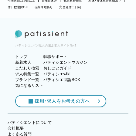
年間休日110日以上
日曜日休み
有給取得推奨
産休・育休取得実績あり
休日数選択OK
長期休暇あり
完全週休二日制
パティシエ、パン職人の選ぶ求人サイトNo.1
トップ
転職サポート
新着求人
パティシエントマガジン
こだわり検索
おしごとガイド
求人特集一覧
パティシエwiki
ブランド一覧
パティシエ世論BOX
気になるリスト
採用・求人をお考えの方へ
パティシエントについて
会社概要
よくある質問