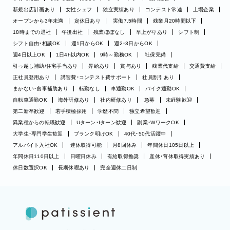
新規出店計画あり
女性シェフ
独立実績あり
コンテスト常連
上場企業
オープンから3年未満
定休日あり
実働7.5時間
残業月20時間以下
18時までの退社
午後出社
残業ほぼなし
早上がりあり
シフト制
シフト自由・相談OK
週1日からOK
週2・3日からOK
週4日以上OK
1日4h以内OK
9時～勤務OK
社保完備
引っ越し補助/住宅手当あり
昇給あり
賞与あり
残業代支給
交通費支給
正社員登用あり
講習費・コンテスト費サポート
社員割引あり
まかない・食事補助あり
転勤なし
車通勤OK
バイク通勤OK
自転車通勤OK
海外研修あり
社内研修あり
急募
未経験歓迎
第二新卒歓迎
若手積極採用
学歴不問
独立希望歓迎
異業種からの転職歓迎
Uターン・Iターン歓迎
副業・WワークOK
大学生・専門学生歓迎
ブランク明けOK
40代・50代活躍中
アルバイト入社OK
連休取得可能
月8回休み
年間休日105日以上
年間休日110日以上
日曜日休み
有給取得推奨
産休・育休取得実績あり
休日数選択OK
長期休暇あり
完全週休二日制