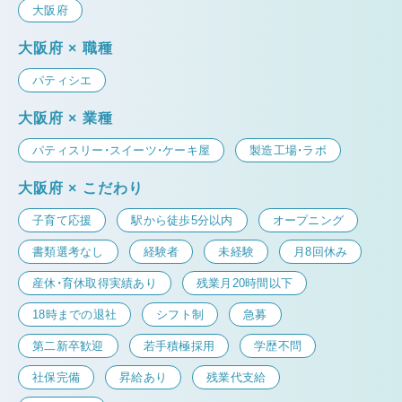
大阪府
大阪府 × 職種
パティシエ
大阪府 × 業種
パティスリー・スイーツ・ケーキ屋
製造工場・ラボ
大阪府 × こだわり
子育て応援
駅から徒歩5分以内
オープニング
書類選考なし
経験者
未経験
月8回休み
産休・育休取得実績あり
残業月20時間以下
18時までの退社
シフト制
急募
第二新卒歓迎
若手積極採用
学歴不問
社保完備
昇給あり
残業代支給