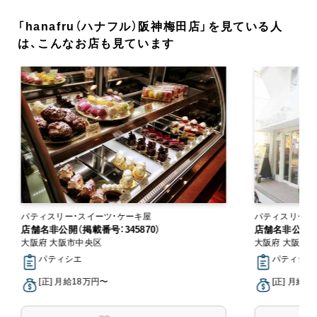
「hanafru（ハナフル）阪神梅田店」を見ている人
は、こんなお店も見ています
パティスリー・スイーツ・ケーキ屋
パティスリー・
店舗名非公開（掲載番号：345870）
店舗名非公開（掲
大阪府 大阪市中央区
大阪府 大阪市
パティシエ
パティシエ
[正] 月給18万円〜
[正] 月給1