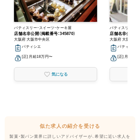
パティスリー・スイーツ・ケーキ屋
パティスリー・ス
店舗名非公開（掲載番号：345870）
店舗名非公開（掲載
大阪府 大阪市中央区
大阪府 大阪市東
パティシエ
パティシエ
[正] 月給18万円〜
[正] 月給18
気になる
似た求人の紹介を受ける
製菓・製パン業界に詳しいアドバイザーが、
希望に近い求人を