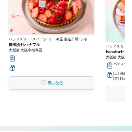
パティスリー・スイーツ・ケーキ屋 製造工場・ラボ
株式会社ハナフル
大阪府 大阪市福島区
hanafruセ
大阪府 大阪市
パティシエ
[正] 月給2
[ア] 時給1,
気になる