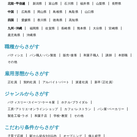
北陸・甲信越
新潟県
富山県
石川県
福井県
山梨県
長野県
中国
広島県
岡山県
島根県
鳥取県
山口県
四国
愛媛県
香川県
徳島県
高知県
九州・沖縄
福岡県
佐賀県
長崎県
熊本県
大分県
宮崎県
鹿児島県
沖縄県
職種からさがす
パティシエ
パン職人・パン製造
販売・接客
和菓子職人
講師
本部職
その他
雇用形態からさがす
正社員
契約社員
アルバイト・パート
派遣社員
新卒（正社員）
ジャンルからさがす
パティスリー・スイーツ・ケーキ屋
ホテル・ブライダル
工房・アトリエ・オンラインショップ
カフェ・レストラン
パン屋・ベーカリー
製造工場・ラボ
和菓子店
学校・教室
その他
こだわり条件からさがす
子育て応援
駅から徒歩5分以内
オープニング
個人経営