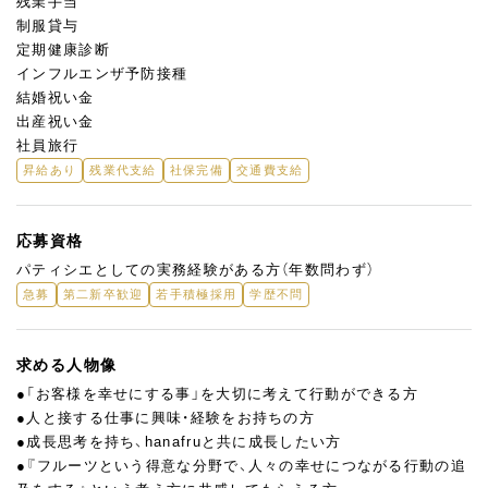
残業手当
制服貸与
定期健康診断
インフルエンザ予防接種
結婚祝い金
出産祝い金
社員旅行
昇給あり
残業代支給
社保完備
交通費支給
応募資格
パティシエとしての実務経験がある方（年数問わず）
急募
第二新卒歓迎
若手積極採用
学歴不問
求める人物像
●「お客様を幸せにする事」を大切に考えて行動ができる方
●人と接する仕事に興味・経験をお持ちの方
●成長思考を持ち、hanafruと共に成長したい方
●『フルーツという得意な分野で、人々の幸せにつながる行動の追