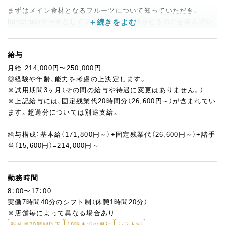
まずはメイン食材となるフルーツについて知っていただき、
hanafruのケーキとしてフルーツをどう活かせるのかを学んでい
ただきます。
ケーキデザインの基礎を習得した後は、あなたの個性・感性を活か
したタルト・ケーキの仕上げをお願いします。
給与
月給 214,000円〜250,000円
例えば「イチゴ×キウイ×マンゴーを使ったタルト」という商品の
◎経験や年齢、能力を考慮の上決定します。
場合、盛り付け方やフルーツのカット方法は人によって異なりま
※試用期間3ヶ月（その間の給与や待遇に変更はありません。）
す。同じフルーツタルトでも、仕上げるパティシエが違えば別の
※上記給与には、固定残業代20時間分（26,600円～）が含まれてい
表情を見せることが『hanafru』の魅力のひとつ。あなたが思う”綺
ます。超過分については別途支給。
麗なフルーツのケーキ”を表現できるやりがいがあります！
給与構成：基本給（171,800円～）+固定残業代（26,600円～）+諸手
当（15,600円）=214,000円～
勤務時間
8：00〜17：00
実働7時間40分のシフト制（休憩1時間20分）
※店舗毎によって異なる場合あり
残業月20時間以下
18時までの退社
シフト制