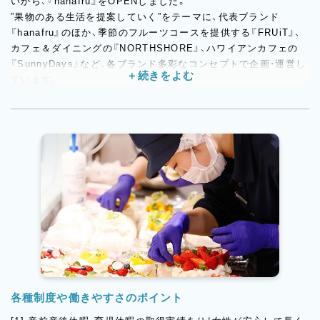
いから、『hanafru』をOPENしました。
”果物のある生活を提案していく”をテーマに、代表ブランド
『hanafru』のほか、季節のフルーツコースを提供する『FRUiT』、
カフェ＆ダイニングの『NORTHSHORE』、ハワイアンカフェの
『SunnyDays』など、各ブランド多彩なコンセプトで企画・運営し
ています。
今回募集するのは、そんな当社でご活躍いただけるパティシエ◎
全国各地の新鮮なフルーツを使う仕事なので、常に素材について
学べる環境です！
各種制度や働きやすさのポイント