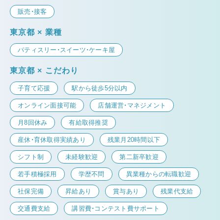
販売・接客
東京都 × 業種
パティスリー・スイーツ・ケーキ屋
東京都 × こだわり
子育て応援
駅から徒歩5分以内
オンライン面接可能
店舗運営・マネジメント
月8回休み
有給取得推奨
産休・育休取得実績あり
残業月20時間以下
シフト制
未経験歓迎
第二新卒歓迎
若手積極採用
学歴不問
異業種からの転職歓迎
社保完備
昇給あり
賞与あり
残業代支給
交通費支給
講習費・コンテスト費サポート