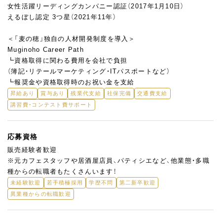
女性活躍リーディングカンパニー認証（2017年1月10日）
えるぼし認定 3つ星（2021年11年）
＜「麦の穂」独自の人材開発制度を導入＞
Muginoho Career Path
┗資格取得に関わる費用を会社で負担
（簿記・リテールマーケティング・ITパスポートなど）
┗報奨金や資格取得時のお祝い金を支給
昇給あり
賞与あり
残業代支給
社保完備
交通費支給
講習費・コンテスト費サポート
応募資格
販売経験者歓迎
※元カフェスタッフや居酒屋店員、パティシエなど、他業態・多職
種からの転職者もたくさんいます！
未経験歓迎
若手積極採用
学歴不問
第二新卒歓迎
異業種からの転職歓迎