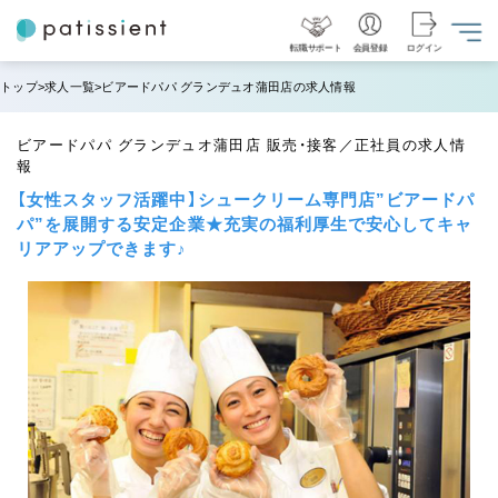
転職サポート
会員登録
ログイン
トップ
求人一覧
ビアードパパ グランデュオ蒲田店の求人情報
ビアードパパ グランデュオ蒲田店 販売・接客／正社員の求人情
報
【女性スタッフ活躍中】シュークリーム専門店”ビアードパ
パ”を展開する安定企業★充実の福利厚生で安心してキャ
リアアップできます♪