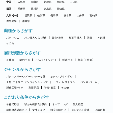
中国
広島県
岡山県
島根県
鳥取県
山口県
四国
愛媛県
香川県
徳島県
高知県
九州・沖縄
福岡県
佐賀県
長崎県
熊本県
大分県
宮崎県
鹿児島県
沖縄県
職種からさがす
パティシエ
パン職人・パン製造
販売・接客
和菓子職人
講師
本部職
その他
雇用形態からさがす
正社員
契約社員
アルバイト・パート
派遣社員
新卒（正社員）
ジャンルからさがす
パティスリー・スイーツ・ケーキ屋
ホテル・ブライダル
工房・アトリエ・オンラインショップ
カフェ・レストラン
パン屋・ベーカリー
製造工場・ラボ
和菓子店
学校・教室
その他
こだわり条件からさがす
子育て応援
駅から徒歩5分以内
オープニング
個人経営
新規出店計画あり
女性シェフ
独立実績あり
コンテスト常連
上場企業