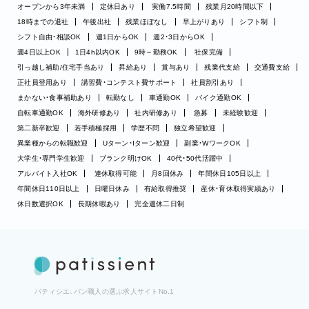
オープンから3年未満
定休日あり
実働7.5時間
残業月20時間以下
18時までの退社
午後出社
残業ほぼなし
早上がりあり
シフト制
シフト自由・相談OK
週1日からOK
週2・3日からOK
週4日以上OK
1日4h以内OK
9時～勤務OK
社保完備
引っ越し補助/住宅手当あり
昇給あり
賞与あり
残業代支給
交通費支給
正社員登用あり
講習費・コンテスト費サポート
社員割引あり
まかない・食事補助あり
転勤なし
車通勤OK
バイク通勤OK
自転車通勤OK
海外研修あり
社内研修あり
急募
未経験歓迎
第二新卒歓迎
若手積極採用
学歴不問
独立希望歓迎
異業種からの転職歓迎
Uターン・Iターン歓迎
副業・WワークOK
大学生・専門学生歓迎
ブランク明けOK
40代・50代活躍中
アルバイト入社OK
連休取得可能
月8回休み
年間休日105日以上
年間休日110日以上
日曜日休み
有給取得推奨
産休・育休取得実績あり
休日数選択OK
長期休暇あり
完全週休二日制
パティシエ、パン職人の選ぶ求人サイトNo.1