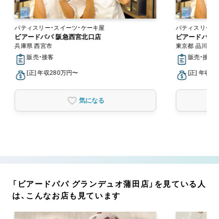
パティスリー・スイーツ・ケーキ屋
パティスリー・
ビアードパパ 阪急西宮北口店
ビアードパパ 
兵庫県 西宮市
東京都 品川区
販売・接客
販売・接客
[正] 年収280万円〜
[正] 年収2
気になる
「ビアードパパ グランデュオ蒲田店」を見ている人
は、こんなお店も見ています