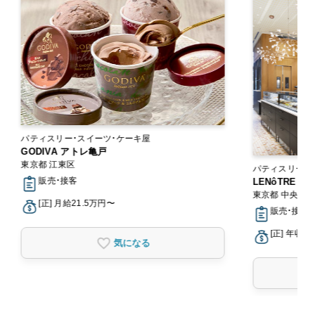
パティスリー・スイーツ・ケーキ屋
GODIVA アトレ亀戸
東京都 江東区
パティスリー・
販売・接客
LENôTRE
東京都 中央区
[正] 月給21.5万円〜
販売・接客
[正] 年収3
気になる