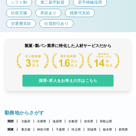
シフト制
第二新卒歓迎
若手積極採用
社保完備
昇給あり
残業代支給
交通費支給
社員割引あり
製菓・製パン業界に特化した人材サービスだから
採用・求人をお考えの方はこちら
勤務地からさがす
関西
大阪府
兵庫県
滋賀県
京都府
奈良県
和歌山県
関東
東京都
神奈川県
千葉県
埼玉県
茨城県
栃木県
群馬県