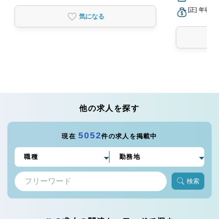
[正] 年収3
気になる
他の求人を探す
5052
現在
件の求人を掲載中
検索