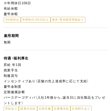
※年間休日106日
有給休暇
慶弔休暇
月8回休み
年間休日105日以上
産休・育休取得実績あり
雇用期間
無期
待遇・福利厚生
昇給 年1回
残業手当
制服貸与
インセンティブあり（店舗の売上達成率に応じて支給）
慶弔金制度
定期健康診断
バースデーゴディバ（入社1年後から、誕生日に自社製品をプレゼ
ントします）
昇給あり
残業代支給
社保完備
交通費支給
社員割引あり