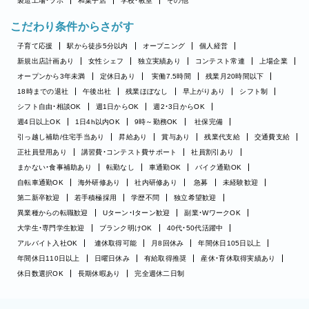
製造工場・ラボ
和菓子店
学校・教室
その他
こだわり条件からさがす
子育て応援
駅から徒歩5分以内
オープニング
個人経営
新規出店計画あり
女性シェフ
独立実績あり
コンテスト常連
上場企業
オープンから3年未満
定休日あり
実働7.5時間
残業月20時間以下
18時までの退社
午後出社
残業ほぼなし
早上がりあり
シフト制
シフト自由・相談OK
週1日からOK
週2・3日からOK
週4日以上OK
1日4h以内OK
9時～勤務OK
社保完備
引っ越し補助/住宅手当あり
昇給あり
賞与あり
残業代支給
交通費支給
正社員登用あり
講習費・コンテスト費サポート
社員割引あり
まかない・食事補助あり
転勤なし
車通勤OK
バイク通勤OK
自転車通勤OK
海外研修あり
社内研修あり
急募
未経験歓迎
第二新卒歓迎
若手積極採用
学歴不問
独立希望歓迎
異業種からの転職歓迎
Uターン・Iターン歓迎
副業・WワークOK
大学生・専門学生歓迎
ブランク明けOK
40代・50代活躍中
アルバイト入社OK
連休取得可能
月8回休み
年間休日105日以上
年間休日110日以上
日曜日休み
有給取得推奨
産休・育休取得実績あり
休日数選択OK
長期休暇あり
完全週休二日制