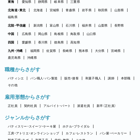
東海
愛知県
静岡県
岐阜県
三重県
北海道・東北
北海道
宮城県
青森県
岩手県
秋田県
山形県
福島県
北陸・甲信越
新潟県
富山県
石川県
福井県
山梨県
長野県
中国
広島県
岡山県
島根県
鳥取県
山口県
四国
愛媛県
香川県
徳島県
高知県
九州・沖縄
福岡県
佐賀県
長崎県
熊本県
大分県
宮崎県
鹿児島県
沖縄県
職種からさがす
パティシエ
パン職人・パン製造
販売・接客
和菓子職人
講師
本部職
その他
雇用形態からさがす
正社員
契約社員
アルバイト・パート
派遣社員
新卒（正社員）
ジャンルからさがす
パティスリー・スイーツ・ケーキ屋
ホテル・ブライダル
工房・アトリエ・オンラインショップ
カフェ・レストラン
パン屋・ベーカリー