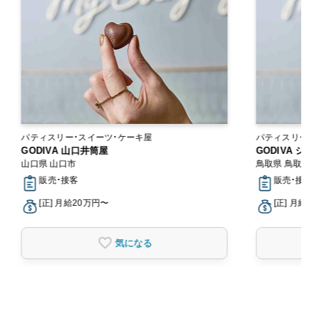
パティスリー・スイーツ・ケーキ屋
パティスリー・
GODIVA 山口井筒屋
GODIVA シ
山口県 山口市
鳥取県 鳥取市
販売・接客
販売・接客
[正] 月給20万円〜
[正] 月給2
気になる