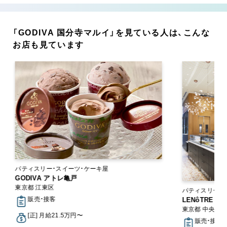
「GODIVA 国分寺マルイ」を見ている人は、こんな
お店も見ています
パティスリー・スイーツ・ケーキ屋
GODIVA アトレ亀戸
東京都 江東区
パティスリー・
販売・接客
LENôTRE
東京都 中央区
[正] 月給21.5万円〜
販売・接客