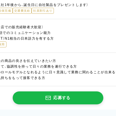
入社1年後から、誕生日に自社製品をプレゼントします）
社保完備
交通費支給
社員割引あり
子店での販売経験者大歓迎）
語でのコミュニケーション能力
PT）N1相当の日本語力を有する方
採用
社の商品の良さを伝えていきたい方
して、協調性を持って日々の業務を遂行できる方
のロールモデルとなれるように日々意識して業務に関わることが出来る
気持ちをもって接客できる方
応募する