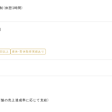
制（休憩1時間）
制
5日以上
産休・育休取得実績あり
店舗の売上達成率に応じて支給）