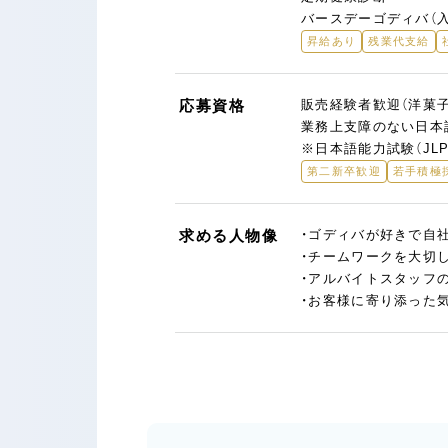
バースデーゴディバ（
昇給あり
残業代支給
応募資格
販売経験者歓迎（洋菓
業務上支障のない日本
※日本語能力試験（JL
第二新卒歓迎
若手積極
求める人物像
・ゴディバが好きで自
・チームワークを大切
・アルバイトスタッフ
・お客様に寄り添った