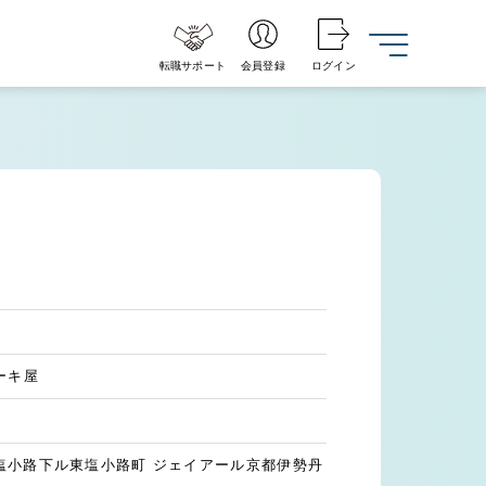
転職サポート
会員登録
ログイン
ーキ屋
塩小路下ル東塩小路町 ジェイアール京都伊勢丹