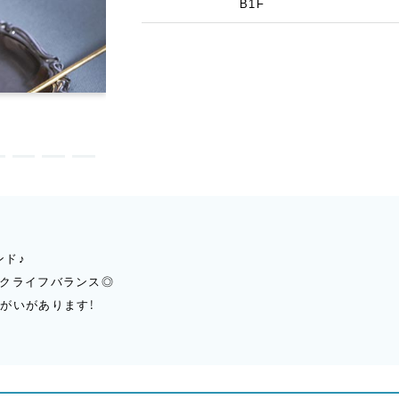
B1F
ンド♪
ークライフバランス◎
がいがあります！