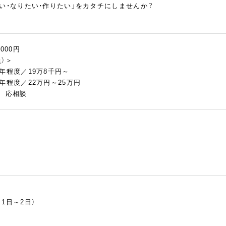
い・なりたい・作りたい」をカタチにしませんか？
,000円
）＞
年程度／19万8千円～
年程度／22万円～25万円
慮 応相談
1日～2日）