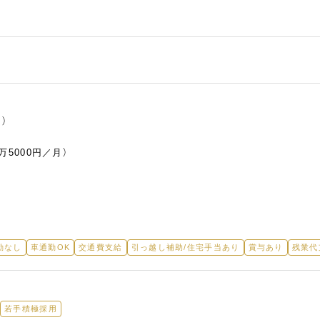
）
5000円／月）
勤なし
車通勤OK
交通費支給
引っ越し補助/住宅手当あり
賞与あり
残業代
若手積極採用