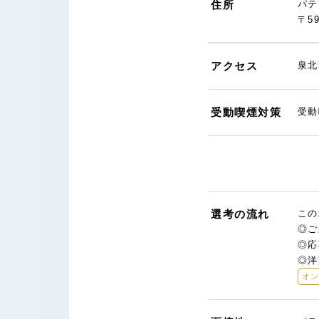
住所
パテ
〒5
アクセス
泉北
受動喫煙対策
受動
選考の流れ
この
◎ご
◎応
◎洋
オ