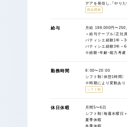
デアを発信し、「やりた
商品開発
給与
月給 198,000円〜250
＜給与テーブル（正社員
パティシエ経験1年～3
パティシエ経験3年～6
※経験・年齢・能力考
勤務時間
8：00〜20：00
シフト制（休憩1時間）
※時期により変動あり
シフト制
休日休暇
月間5〜6日
シフト制（毎週水曜日＋
夏季休暇
冬季休暇