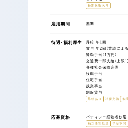
長期休暇あり
雇用期間
無期
待遇・福利厚生
昇給 年1回
賞与 年2回（業績による
皆勤手当（1万円）
交通費一部支給（上限1万
各種社会保険完備
役職手当
住宅手当
残業手当
制服貸与
昇給あり
社保完備
転
応募資格
パティシエ経験者歓迎
独立希望歓迎
学歴不問