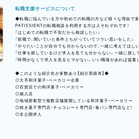
転職支援サービスについて
◆転職に悩んでいる方や初めての転職の方など様々な理由で多
PATISSIENTの転職相談を利用する方は人それぞれです！
「はじめての転職で不安だから相談したい」
「前職で、聞いていた条件とちがっていてツラい思いをした」
「やりたいことが自分でも分からないので、一緒に考えてほしい
「仕事を探しているけど求人を見ても分からない。一緒に探し
「時間がなくて求人を見るヒマがない。いい職場があれば提案
◆このような紹介先が多数あり【紹介実績有】◆
◎大手和洋菓子・ベーカリー企業
◎百貨店での和洋菓子・ベーカリー
◎個人店
◎地域密着型で複数店舗展開している和洋菓子・ベーカリー
◎焼き菓子専門店・チョコレート専門店・食パン専門店など）
◎非公開求人