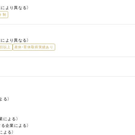
業により異なる）
ト制
業により異なる）
5日以上
産休・育休取得実績あり
よる）
業による）
する企業による）
による）