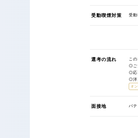
受動喫煙対策
受動
選考の流れ
この
◎ご
◎応
◎洋
オ
面接地
パテ