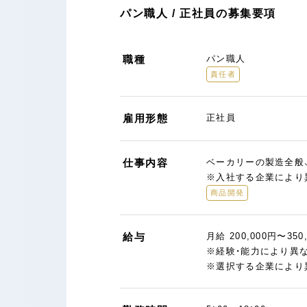
パン職人 / 正社員の募集要項
職種
パン職人
責任者
雇用形態
正社員
仕事内容
ベーカリーの製造全般
※入社する企業により
商品開発
給与
月給 200,000円〜350
※経験・能力により異
※選択する企業により