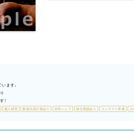
ています。
あり
す！
個人経営
新規出店計画あり
女性シェフ
独立実績あり
コンテスト常連
上