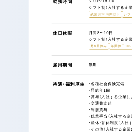
勤務時間
5：00〜18：00
シフト制（入社する企
残業月20時間以下
シフ
休日休暇
月間8〜10日
シフト制（入社する企
月8回休み
年間休日10
雇用期間
無期
待遇・福利厚生
・各種社会保険完備
・昇給年1回
・賞与（入社する企業に
・交通費支給
・制服貸与
・残業手当（入社する企
・産休・育休制度（入社
・その他（入社する企業