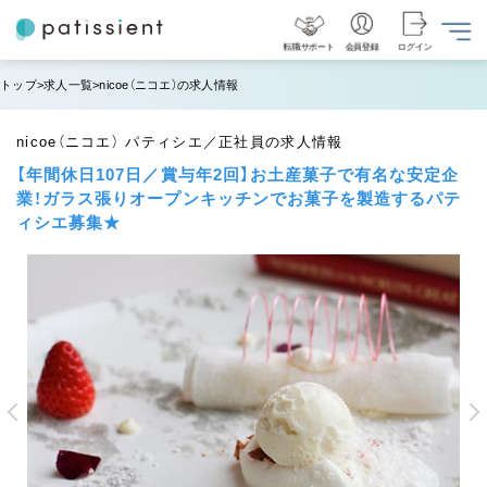
転職サポート
会員登録
ログイン
トップ
求人一覧
nicoe（ニコエ）の求人情報
nicoe（ニコエ） パティシエ／正社員の求人情報
【年間休日107日／賞与年2回】お土産菓子で有名な安定企
業！ガラス張りオープンキッチンでお菓子を製造するパテ
ィシエ募集★