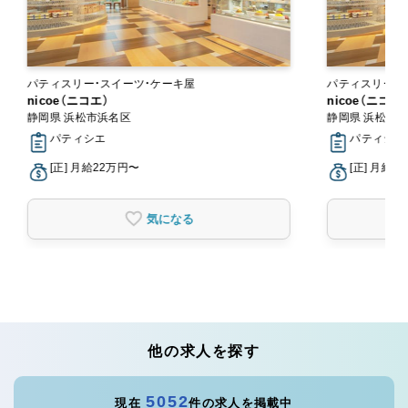
パティスリー・スイーツ・ケーキ屋
パティスリー・
nicoe（ニコエ）
nicoe（ニコエ
静岡県 浜松市浜名区
静岡県 浜松市
パティシエ
パティシエ
[正] 月給22万円〜
[正] 月給2
気になる
他の求人を探す
5052
現在
件の求人を掲載中