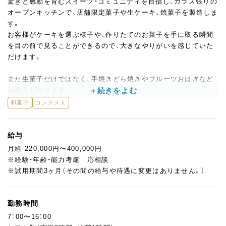
驚きと感動を育むスイーツ・コミュニティを目指し、ガラス張りの
オープンキッチンで、店舗限定菓子や生ケーキ、焼菓子を製造しま
す。
お客様がケーキを選ぶ様子や、作りたてのお菓子を手に取る瞬間
を目の前で見ることができるので、大きなやりがいを感じていた
だけます。
また生菓子だけではなく、手焼きどら焼きやフルーツおはぎなど
和菓子も作ります。
和菓子
コンテスト
◎パティシエとしてのスキルも磨いてもらえるよう、有名パティ
シエの方から指導を受ける機会もあります。毎年、静岡県の作品
展やジャパンケーキショーにも挑戦しており、会社としてもコン
給与
テスト出場を応援しています！
月給 220,000円〜400,000円
あなたの描くキャリアや希望、適正に合わせた様々なキャリアフ
※経験・年齢・能力考慮 応相談
ローを用意しているので、長期的に活躍いただけますよ。
※試用期間3ヶ月（その間の給与や待遇に変更はありません。）
勤務時間
7：00〜16：00