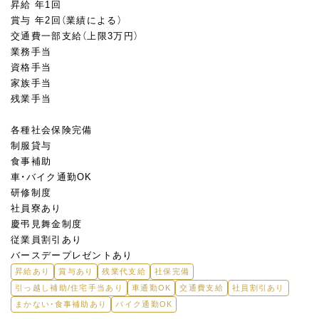
昇給 年1回
賞与 年2回（業績による）
交通費一部支給（上限3万円）
業務手当
資格手当
家族手当
残業手当
各種社会保険完備
制服貸与
食事補助
車・バイク通勤OK
研修制度
社員寮あり
慶弔見舞金制度
従業員割引あり
バースデープレゼントあり
昇給あり
賞与あり
残業代支給
社保完備
引っ越し補助/住宅手当あり
車通勤OK
交通費支給
社員割引あり
まかない・食事補助あり
バイク通勤OK