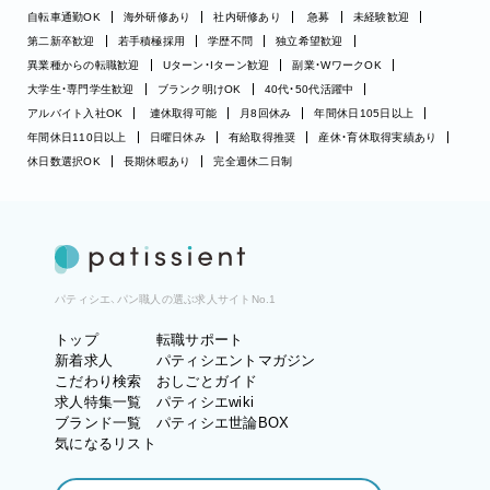
自転車通勤OK
海外研修あり
社内研修あり
急募
未経験歓迎
第二新卒歓迎
若手積極採用
学歴不問
独立希望歓迎
異業種からの転職歓迎
Uターン・Iターン歓迎
副業・WワークOK
大学生・専門学生歓迎
ブランク明けOK
40代・50代活躍中
アルバイト入社OK
連休取得可能
月8回休み
年間休日105日以上
年間休日110日以上
日曜日休み
有給取得推奨
産休・育休取得実績あり
休日数選択OK
長期休暇あり
完全週休二日制
パティシエ、パン職人の選ぶ求人サイトNo.1
トップ
転職サポート
新着求人
パティシエントマガジン
こだわり検索
おしごとガイド
求人特集一覧
パティシエwiki
ブランド一覧
パティシエ世論BOX
気になるリスト