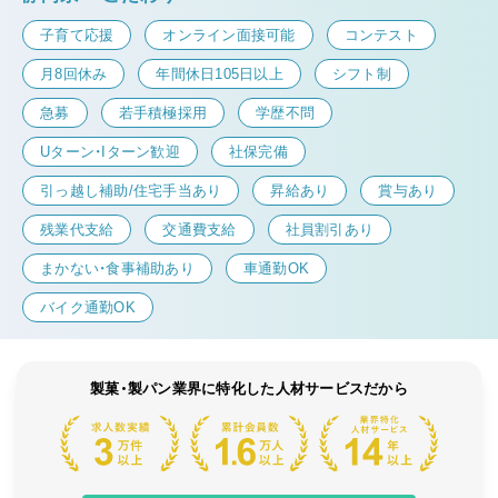
子育て応援
オンライン面接可能
コンテスト
月8回休み
年間休日105日以上
シフト制
急募
若手積極採用
学歴不問
Uターン・Iターン歓迎
社保完備
引っ越し補助/住宅手当あり
昇給あり
賞与あり
残業代支給
交通費支給
社員割引あり
まかない・食事補助あり
車通勤OK
バイク通勤OK
製菓・製パン業界に特化した人材サービスだから