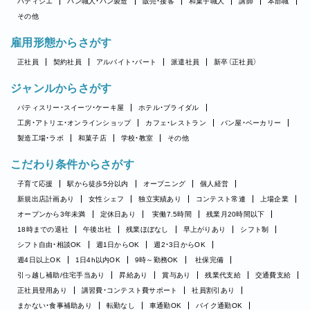
パティシエ
パン職人・パン製造
販売・接客
和菓子職人
講師
本部職
その他
雇用形態からさがす
正社員
契約社員
アルバイト・パート
派遣社員
新卒（正社員）
ジャンルからさがす
パティスリー・スイーツ・ケーキ屋
ホテル・ブライダル
工房・アトリエ・オンラインショップ
カフェ・レストラン
パン屋・ベーカリー
製造工場・ラボ
和菓子店
学校・教室
その他
こだわり条件からさがす
子育て応援
駅から徒歩5分以内
オープニング
個人経営
新規出店計画あり
女性シェフ
独立実績あり
コンテスト常連
上場企業
オープンから3年未満
定休日あり
実働7.5時間
残業月20時間以下
18時までの退社
午後出社
残業ほぼなし
早上がりあり
シフト制
シフト自由・相談OK
週1日からOK
週2・3日からOK
週4日以上OK
1日4h以内OK
9時～勤務OK
社保完備
引っ越し補助/住宅手当あり
昇給あり
賞与あり
残業代支給
交通費支給
正社員登用あり
講習費・コンテスト費サポート
社員割引あり
まかない・食事補助あり
転勤なし
車通勤OK
バイク通勤OK